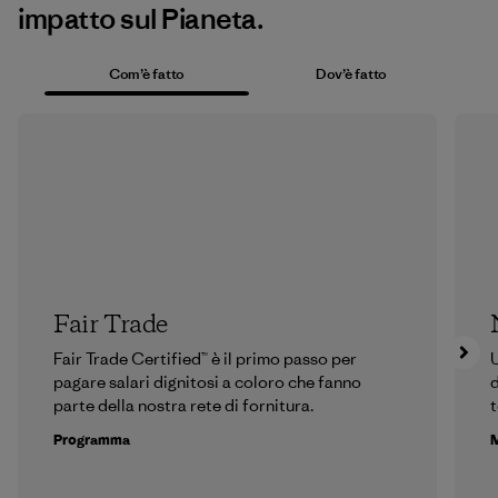
impatto sul Pianeta.
Com’è fatto
Dov’è fatto
Fair Trade
Fair Trade Certified™ è il primo passo per
U
pagare salari dignitosi a coloro che fanno
d
parte della nostra rete di fornitura.
t
Programma
M