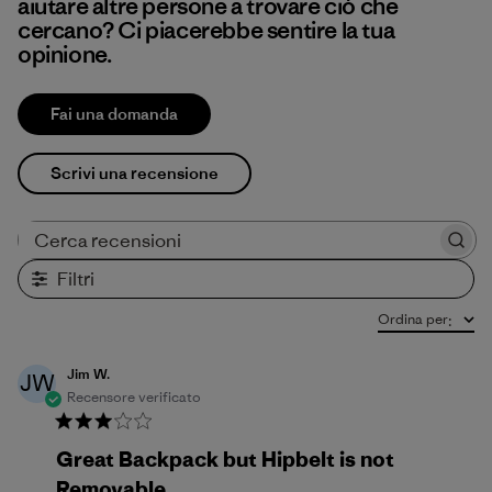
aiutare altre persone a trovare ciò che
cercano? Ci piacerebbe sentire la tua
opinione.
Fai una domanda
Scrivi una recensione
Cerca recensioni
Filtri
Ordina per
:
Jim W.
JW
Recensore verificato
Great Backpack but Hipbelt is not
Removable