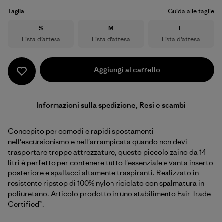
Taglia
Guida alle taglie
Taglia
Taglia
Taglia
S
M
L
Lista d’attesa
Lista d’attesa
Lista d’attesa
Aggiungi al carrello
Informazioni sulla spedizione, Resi e scambi
Concepito per comodi e rapidi spostamenti
nell'escursionismo e nell'arrampicata quando non devi
trasportare troppe attrezzature, questo piccolo zaino da 14
litri è perfetto per contenere tutto l'essenziale e vanta inserto
posteriore e spallacci altamente traspiranti. Realizzato in
resistente ripstop di 100% nylon riciclato con spalmatura in
poliuretano. Articolo prodotto in uno stabilimento Fair Trade
Certified™.