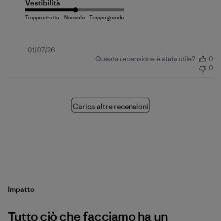
Vestibilità
Data
01/07/26
Questa recensione è stata utile?
0
di
0
pubblicazione
Carica altre recensioni
Impatto
Tutto ciò che facciamo ha un