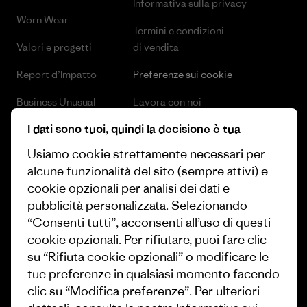
Informativa sulla privacy
Worn Wear
Termini e condizioni
Valori e progetti
di vendita
Report d’Impatto
Preferenze sui cookie
Business Unusual
Lavora con noi
I dati sono tuoi, quindi la decisione è tua
Obiettivi climatici
Stampa e media
Usiamo cookie strettamente necessari per
1% For The Planet
Industry program
alcune funzionalità del sito (sempre attivi) e
Come finanziamo
Programma di affiliazione
cookie opzionali per analisi dei dati e
pubblicità personalizzata. Selezionando
Buoni regalo
Patagonia Svizzera Mappa del
“Consenti tutti”, acconsenti all’uso di questi
sito
cookie opzionali. Per rifiutare, puoi fare clic
Trova un negozio
su “Rifiuta cookie opzionali” o modificare le
tue preferenze in qualsiasi momento facendo
clic su “Modifica preferenze”. Per ulteriori