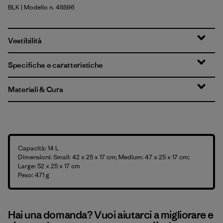
BLK
| Modello n. 48896
Black
Vestibilità
Specifiche e caratteristiche
Materiali & Cura
Capacità: 14 L
Dimensioni: Small: 42 x 25 x 17 cm; Medium: 47 x 25 x 17 cm;
Large: 52 x 25 x 17 cm
Peso: 471 g
Hai una domanda? Vuoi aiutarci a migliorare e