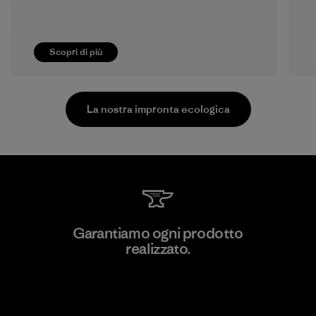
Scopri di più
La nostra impronta ecologica
Li Peng Enterprise Co., Ltd.
Garantiamo ogni prodotto
realizzato.
Material-supplier
F
Garanzia Corazzata