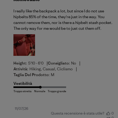
I really like the backpack a lot, but since I do not use
hipbelts 85% of the time, they're just in the way. You
cannot remove them, nor is there a hipbelt stash pocket.
The only way for me would be to just cut them off.
|
|
Height:
5'10 - 6'0
Consigliato:
No
|
Attività:
Hiking, Casual, Ciclismo
Taglia Del Prodotto:
M
Vestibilità
Data
11/07/26
Questa recensione è stata utile?
0
di