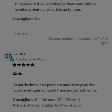
bungee cord if you'd rather go that route. We've 
emailed privately to set this up for you.
Consigliato:
No
Data
23/07/26
Questa recensione è stata utile?
0
di
0
pubblicazione
schiff b.
SB
Acquirente verificato
Avis
La partie dorsale ne présente pas à mes yeux des
caractéristiques contre la transpiration suffisants
|
|
Consigliato:
Si
Altezza:
171 - 175 cm
|
Attività:
Hiking
Taglia Del Prodotto:
S