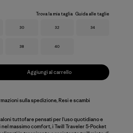
Trova la mia taglia
Guida alle taglie
Taglia
Taglia
Taglia
30
32
34
Taglia
Taglia
38
40
Aggiungi al carrello
rmazioni sulla spedizione, Resi e scambi
aloni tuttofare pensati per l’uso quotidiano e
nel massimo comfort, i Twill Traveler 5-Pocket