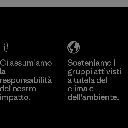
Hirdaramani
Arvind
Industries
Limited
(Pvt) Ltd. -
(Shirting and
Kuruwita
Khaki
Divisions)
Scopri di più
Scopri di più
Factory
Material-supplier
Ci assumiamo
Sosteniamo i
la
gruppi attivisti
responsabilità
a tutela del
del nostro
clima e
impatto.
dell'ambiente.
Scopri di più sulla nostra
Visita Patagonia Action
impronta ecologica
Works