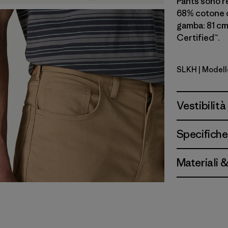
Pants sono re
68% cotone o
gamba: 81 cm
Certified™.
SLKH
| Modell
Slab Khak
Vestibilità
Specifiche
Materiali 