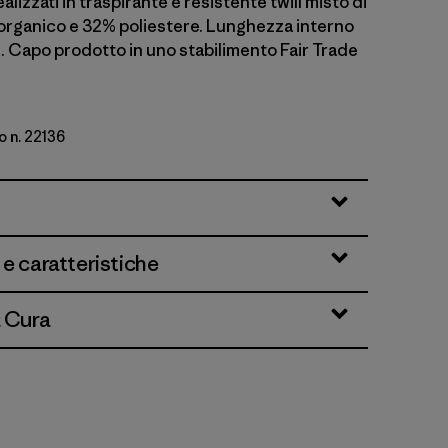
alizzati in traspirante e resistente twill misto di
rganico e 32% poliestere. Lunghezza interno
. Capo prodotto in uno stabilimento Fair Trade
o n. 22136
i
 e caratteristiche
& Cura