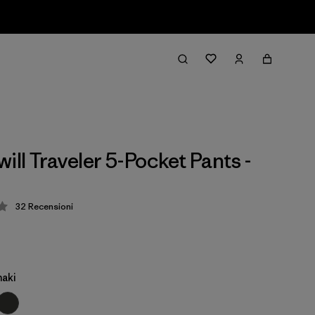
ill Traveler 5-Pocket Pants -
32
Recensioni
zione: 3.3 / 5
haki