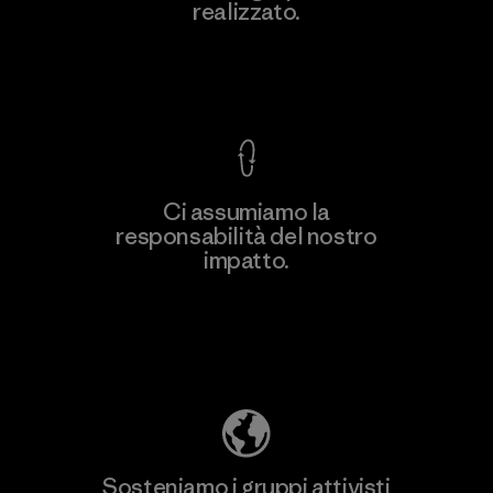
realizzato.
Factory
M
Garanzia Corazzata
Ci assumiamo la
responsabilità del nostro
Scopri di più
impatto.
Scopri di più sulla nostra impronta
ecologica
Sosteniamo i gruppi attivisti