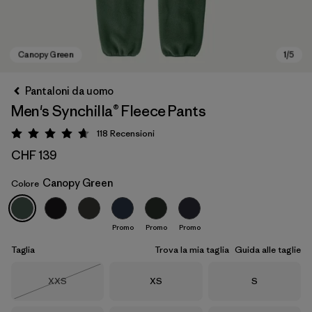
Pantaloni da uomo
Men's Synchilla® Fleece Pants
118
Recensioni
Valutazione: 4.7 / 5
CHF 139
Canopy Green
Colore
Canopy Green
Promo
Promo
Promo
Taglia
Trova la mia taglia
Guida alle taglie
Taglia
Taglia
Taglia
XXS
XS
S
Esaurito