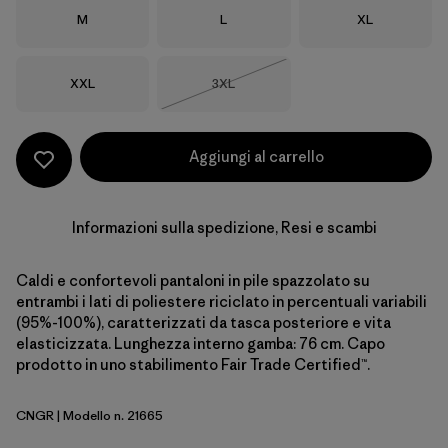
Taglia
Taglia
Taglia
M
L
XL
Taglia
Taglia
XXL
3XL
Esaurito
Aggiungi al carrello
Informazioni sulla spedizione, Resi e scambi
Caldi e confortevoli pantaloni in pile spazzolato su
entrambi i lati di poliestere riciclato in percentuali variabili
(95%-100%), caratterizzati da tasca posteriore e vita
elasticizzata. Lunghezza interno gamba: 76 cm. Capo
prodotto in uno stabilimento Fair Trade Certified™.
CNGR
| Modello n. 21665
Canopy Green