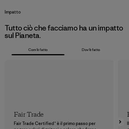
Impatto
Tutto ciò che facciamo ha un impatto
sul Pianeta.
Com’è fatto
Dov’è fatto
Fair Trade
Fair Trade Certified™ è il primo passo per
I