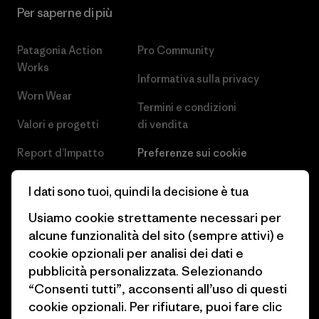
Per saperne di più
Patagonia Action
Pro Community
Works
Informativa sulla privacy
Worn Wear
Termini e condizioni
Valori e progetti
di vendita
Report d’Impatto
Preferenze sui cookie
Business Unusual
Lavora con noi
I dati sono tuoi, quindi la decisione è tua
Obiettivi climatici
Stampa e media
Usiamo cookie strettamente necessari per
alcune funzionalità del sito (sempre attivi) e
1% For The Planet
Industry program
cookie opzionali per analisi dei dati e
Come finanziamo
Programma di affiliazione
pubblicità personalizzata. Selezionando
“Consenti tutti”, acconsenti all’uso di questi
Buoni regalo
Patagonia Svizzera Mappa del
cookie opzionali. Per rifiutare, puoi fare clic
sito