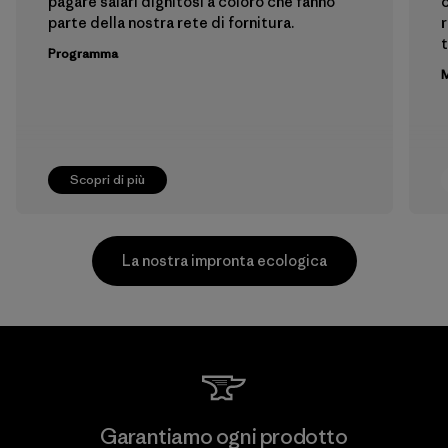
pagare salari dignitosi a coloro che fanno
c
parte della nostra rete di fornitura.
r
t
Programma
M
Scopri di più
La nostra impronta ecologica
Supertex El Salvador
Garantiamo ogni prodotto