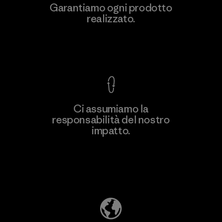
Ceylon Knit Trend (Pvt) Ltd. -
Garantiamo ogni prodotto
Eheliyagoda
realizzato.
Factory
Garanzia Corazzata
Ci assumiamo la
responsabilità del nostro
Scopri di più
impatto.
Scopri di più sulla nostra impronta
ecologica