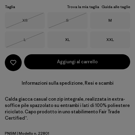
Taglia
Trova la mia taglia
Guida alle taglie
Taglia
Taglia
Taglia
XS
S
M
Esaurito
Esaurito
Taglia
Taglia
Taglia
L
XL
XXL
Esaurito
Aggiungi al carrello
Informazioni sulla spedizione, Resi e scambi
Calda giacca casual con zip integrale, realizzata in extra-
soffice pile spazzolato su entrambi i lati di 100% poliestere
riciclato. Capo prodotto in uno stabilimento Fair Trade
Certified™.
PNSM
| Modello n. 22801
Pelican w/Smolder Blue