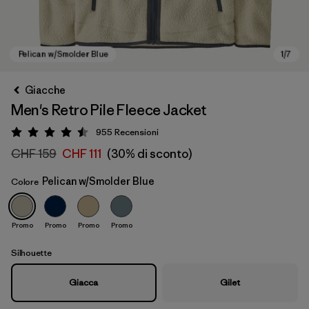
Giacche
Men's Retro Pile Fleece Jacket
955
Recensioni
Valutazione: 4.5 / 5
CHF 159
CHF 111
(30% di sconto)
Pelican w/Smolder Blue
Colore
Pelican w/Smolder Blue
Promo
Promo
Promo
Promo
Silhouette
Giacca
Gilet