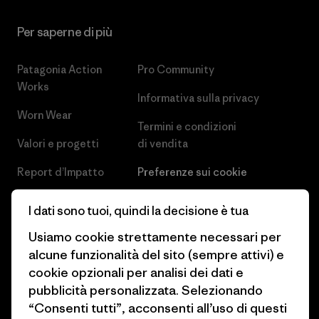
Per saperne di più
Patagonia Action
Pro Community
Works
Informativa sulla privacy
Worn Wear
Termini e condizioni
Valori e progetti
di vendita
Report d’Impatto
Preferenze sui cookie
Business Unusual
Lavora con noi
I dati sono tuoi, quindi la decisione è tua
Obiettivi climatici
Stampa e media
Usiamo cookie strettamente necessari per
alcune funzionalità del sito (sempre attivi) e
1% For The Planet
Industry program
cookie opzionali per analisi dei dati e
Come finanziamo
Programma di affiliazione
pubblicità personalizzata. Selezionando
“Consenti tutti”, acconsenti all’uso di questi
Buoni regalo
Patagonia Svizzera Mappa del