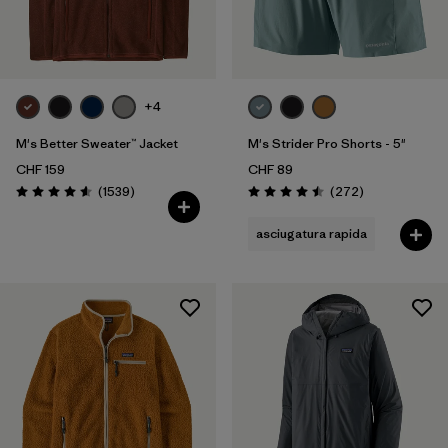
+4
M's Better Sweater™ Jacket
M's Strider Pro Shorts - 5"
CHF 159
CHF 89
Recensioni
Recensioni
(1539
)
(272
)
Valutazione: 4.6 / 5
Valutazione: 4.5 / 5
asciugatura rapida