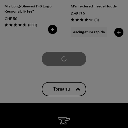
M's Long-Sleeved P-6 Logo
M's Textured Fleece Hoody
Responsibili-Tee®
CHF 179
CHF 59
Recensioni
(3
)
Valutazione: 4.3 / 5
Recensioni
(383
)
Valutazione: 4.6 / 5
asciugatura rapida
Carica di più
Torna su