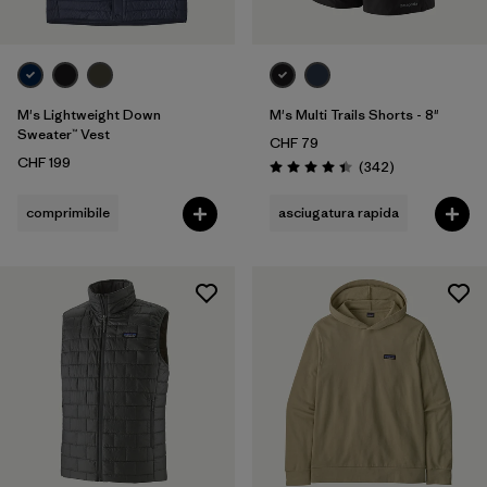
M's Lightweight Down
M's Multi Trails Shorts - 8"
Sweater™ Vest
CHF 79
CHF 199
Recensioni
(342
)
Valutazione: 4.4 / 5
comprimibile
asciugatura rapida