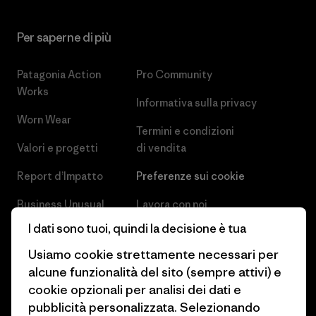
Per saperne di più
Patagonia Action
Pro Community
Works
Informativa sulla privacy
Worn Wear
Termini e condizioni
Valori e progetti
di vendita
Report d’Impatto
Preferenze sui cookie
Business Unusual
Lavora con noi
I dati sono tuoi, quindi la decisione è tua
Obiettivi climatici
Stampa e media
Usiamo cookie strettamente necessari per
1% For The Planet
Industry program
alcune funzionalità del sito (sempre attivi) e
cookie opzionali per analisi dei dati e
Come finanziamo
Programma di affiliazione
pubblicità personalizzata. Selezionando