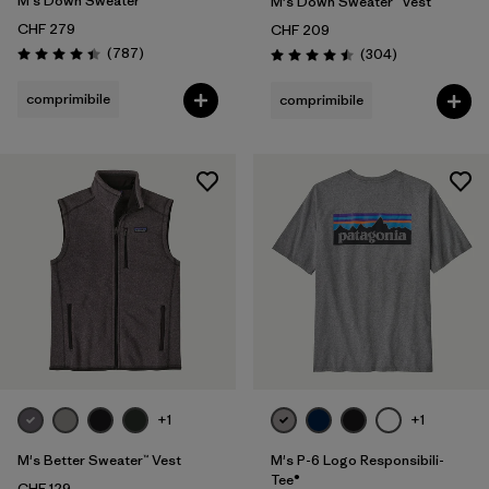
M's Down Sweater™
M's Down Sweater™ Vest
CHF 279
CHF 209
Recensioni
(787
)
Recensioni
(304
)
Valutazione: 4.4 / 5
Valutazione: 4.5 / 5
comprimibile
comprimibile
+1
+1
M's Better Sweater™ Vest
M's P-6 Logo Responsibili-
Tee®
CHF 129