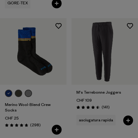
GORE-TEX
M's Terrebonne Joggers
CHF 109
Merino Wool-Blend Crew
Recensioni
(141
)
Valutazione: 4.5 / 5
Socks
CHF 25
asciugatura rapida
Recensioni
(298
)
Valutazione: 4.7 / 5