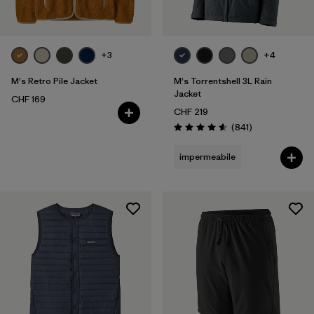
+3
+4
M's Retro Pile Jacket
M's Torrentshell 3L Rain
Jacket
CHF 169
CHF 219
Recensioni
(841
)
Valutazione: 4.6 / 5
impermeabile