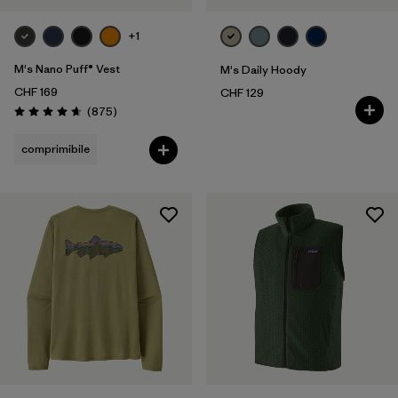
+1
M's Nano Puff® Vest
M's Daily Hoody
CHF 169
CHF 129
Recensioni
(875
)
Valutazione: 4.7 / 5
comprimibile