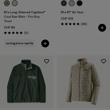
M's Long-Sleeved Capilene®
M's R1® Air Vest
Cool Sun Shirt - Fitz Roy
CHF 109
Trout
Recensioni
(36
)
Valutazione: 4.9 / 5
CHF 89
Recensioni
(5
)
Valutazione: 5.0 / 5
asciugatura rapida