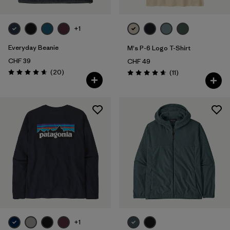
+1
Everyday Beanie
M's P-6 Logo T-Shirt
CHF 39
CHF 49
Recensioni
(20
)
Recensioni
(11
)
Valutazione: 4.7 / 5
Valutazione: 4.6 / 5
+1