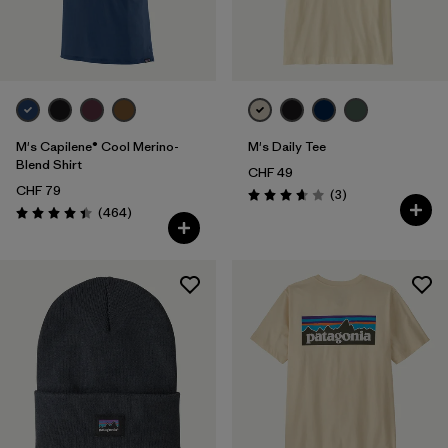
M's Capilene® Cool Merino-
M's Daily Tee
Blend Shirt
CHF 49
CHF 79
Recensioni
(3
)
Valutazione: 3.7 / 5
Recensioni
(464
)
Valutazione: 4.5 / 5