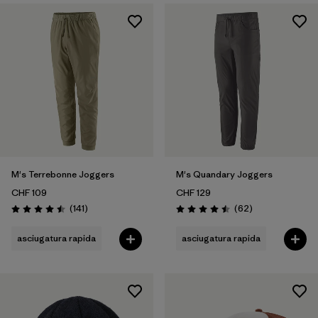
M's Terrebonne Joggers
M's Quandary Joggers
CHF 109
CHF 129
Recensioni
Recensioni
(141
)
(62
)
Valutazione: 4.5 / 5
Valutazione: 4.5 / 5
asciugatura rapida
asciugatura rapida