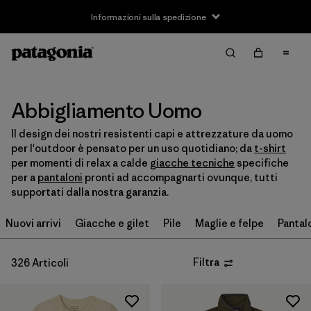
Informazioni sulla spedizione
Filter & Sort
Cancella tutti
Ordina per
Filtra per
Taglia
Abbigliamento Uomo
Il design dei nostri resistenti capi e attrezzature da uomo
XXS
(2)
per l'outdoor è pensato per un uso quotidiano; da
t-shirt
per momenti di relax a calde
giacche tecniche
specifiche
XS
(206)
per a
pantaloni
pronti ad accompagnarti ovunque, tutti
supportati dalla nostra garanzia.
S
(262)
Nuovi arrivi
Giacche e gilet
Pile
Maglie e felpe
Pantal
M
(253)
L
(252)
Filtra
326 Articoli
XL
(236)