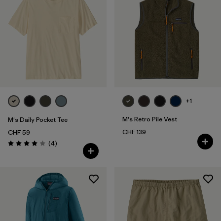
XXL
(177)
Filtra per
Vestibilità
Filtra per
Colore
Filtra per
Prezzo
+1
Filtra per
Caratteristiche
M's Retro Pile Vest
M's Daily Pocket Tee
CHF 139
CHF 59
Filtra per
Tessuto
Recensioni
(4
)
Valutazione: 4.0 / 5