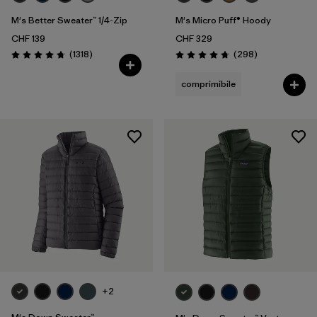
M's Better Sweater™ 1/4-Zip
M's Micro Puff® Hoody
CHF 139
CHF 329
Recensioni
Recensioni
(1318
)
(298
)
Valutazione: 4.8 / 5
Valutazione: 4.7 / 5
comprimibile
+2