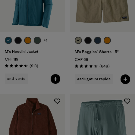
+1
M's Houdini Jacket
M's Baggies™ Shorts - 5"
CHF 119
CHF 69
Recensioni
(913
)
Recensioni
(648
)
Valutazione: 4.6 / 5
Valutazione: 4.4 / 5
anti-vento
asciugatura rapida