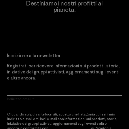
Destiniamo i nostri profitti al
pianeta.
Scopri di più sul nostro impegno
Iscrizione alla newsletter
Registrati per ricevere informazioni sui prodotti, storie,
iniziative dei gruppi attivisti, aggiornamenti sugli eventi
e altro ancora.
Indirizzo email
Cliccando sul pulsante Iscriviti, accetto che Patagonia utilizzi il mio
indirizzo e-mail e mi invii e-mail con informazioni sui prodotti, storie,
iniziative dei gruppi attivisti, aggiornamenti sugli eventi e altro
ancora in conformità con
l’Informativa sulla privacy
di Patagonia.