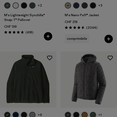
+2
+3
M's Lightweight Synchilla®
M's Nano Puff® Jacket
Snap-T® Pullover
CHF 219
CHF 139
Recensioni
(2044
)
Valutazione: 4.6 / 5
Recensioni
(418
)
Valutazione: 4.7 / 5
comprimibile
+6
+1