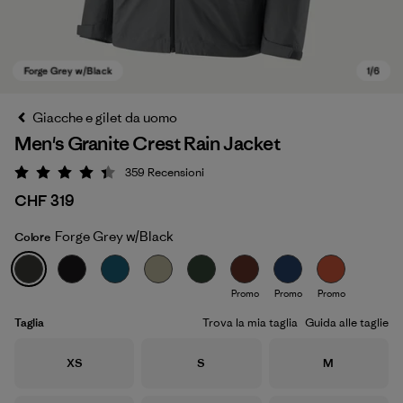
Giacche e gilet da uomo
Men's Granite Crest Rain Jacket
359
Recensioni
Valutazione: 4.4 / 5
CHF 319
Forge Grey w/Black
Colore
Forge Grey w/Black
Promo
Promo
Promo
Taglia
Trova la mia taglia
Guida alle taglie
Taglia
Taglia
Taglia
XS
S
M