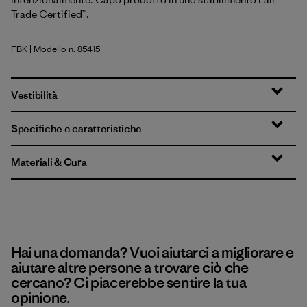
Trade Certified™.
FBK
| Modello n. 85415
Forge Grey w/Black
Vestibilità
Specifiche e caratteristiche
Materiali & Cura
Hai una domanda? Vuoi aiutarci a migliorare e
aiutare altre persone a trovare ciò che
cercano? Ci piacerebbe sentire la tua
opinione.