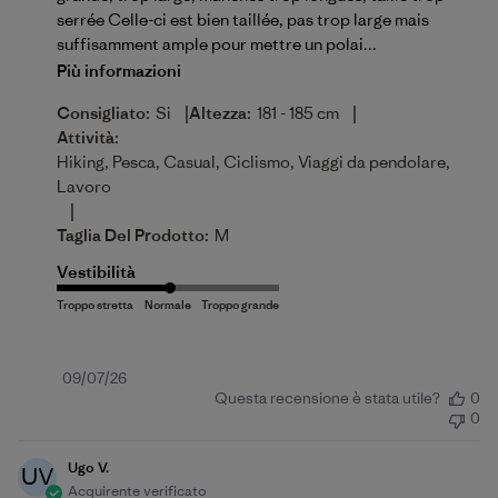
serrée Celle-ci est bien taillée, pas trop large mais
suffisamment ample pour mettre un polai...
Più informazioni
|
|
Consigliato:
Si
Altezza:
181 - 185 cm
Attività:
Hiking, Pesca, Casual, Ciclismo, Viaggi da pendolare,
Lavoro
|
Taglia Del Prodotto:
M
Vestibilità
Data
09/07/26
Questa recensione è stata utile?
0
di
0
pubblicazione
Ugo V.
UV
Acquirente verificato