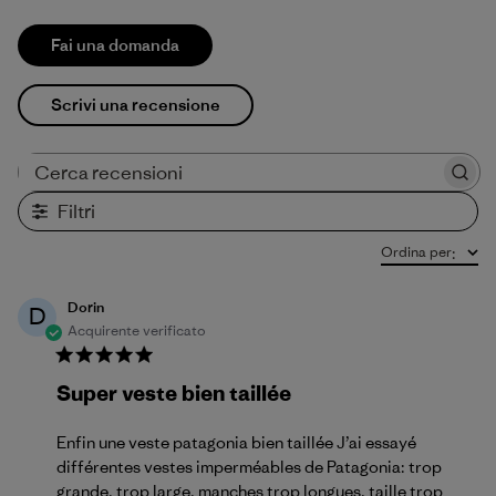
Fai una domanda
Scrivi una recensione
Cerca recensioni
Filtri
Ordina per
:
Dorin
D
Acquirente verificato
Super veste bien taillée
Enfin une veste patagonia bien taillée J’ai essayé
différentes vestes imperméables de Patagonia: trop
grande, trop large, manches trop longues, taille trop