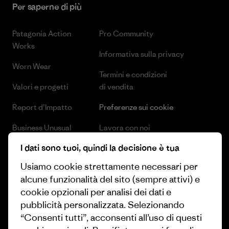
Per saperne di più
Patagonia Action
Pro Community
Works
Informativa sulla privacy
Worn Wear
Termini e condizioni
Valori e progetti
di vendita
Report d’Impatto
Preferenze sui cookie
Business Unusual
Lavora con noi
I dati sono tuoi, quindi la decisione è tua
Obiettivi climatici
Stampa e media
Usiamo cookie strettamente necessari per
1% For The Planet
Industry program
alcune funzionalità del sito (sempre attivi) e
Come finanziamo
Programma di affiliazione
cookie opzionali per analisi dei dati e
pubblicità personalizzata. Selezionando
Buoni regalo
Patagonia Svizzera Mappa del
“Consenti tutti”, acconsenti all’uso di questi
sito