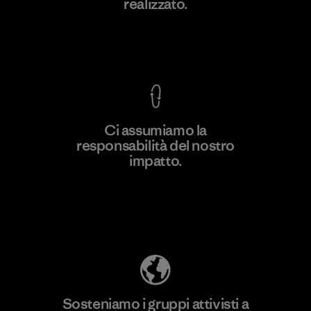
realizzato.
Factory
M
Garanzia Corazzata
Ci assumiamo la
responsabilità del nostro
Scopri di più
impatto.
Scopri di più sulla nostra impronta
ecologica
Sosteniamo i gruppi attivisti a