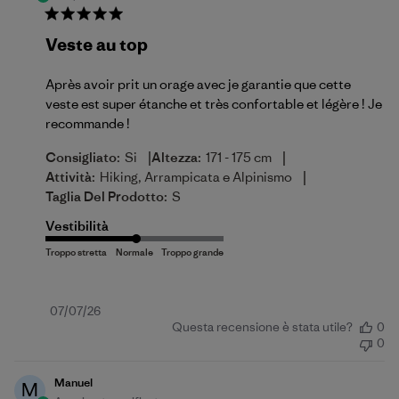
Veste au top
Après avoir prit un orage avec je garantie que cette
veste est super étanche et très confortable et légère ! Je
recommande !
|
|
Consigliato:
Si
Altezza:
171 - 175 cm
|
Attività:
Hiking, Arrampicata e Alpinismo
Taglia Del Prodotto:
S
Vestibilità
Data
07/07/26
Questa recensione è stata utile?
0
di
0
pubblicazione
Manuel
M