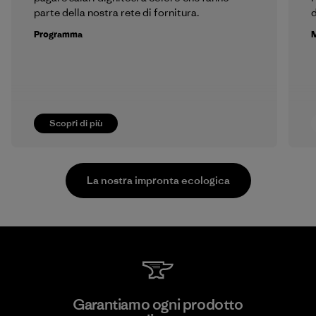
parte della nostra rete di fornitura.
d
Programma
M
Scopri di più
La nostra impronta ecologica
Kwang Viet Garment Co., Ltd
Garantiamo ogni prodotto