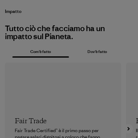
Impatto
Tutto ciò che facciamo ha un
impatto sul Pianeta.
Com’è fatto
Dov’è fatto
Fair Trade
Fair Trade Certified™ è il primo passo per
I
pagare salari dignitosi a coloro che fanno
r