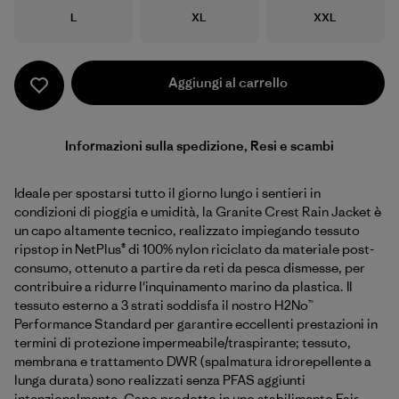
Taglia
Taglia
Taglia
L
XL
XXL
Aggiungi al carrello
Informazioni sulla spedizione, Resi e scambi
Ideale per spostarsi tutto il giorno lungo i sentieri in
condizioni di pioggia e umidità, la Granite Crest Rain Jacket è
un capo altamente tecnico, realizzato impiegando tessuto
ripstop in NetPlus® di 100% nylon riciclato da materiale post-
consumo, ottenuto a partire da reti da pesca dismesse, per
contribuire a ridurre l'inquinamento marino da plastica. Il
tessuto esterno a 3 strati soddisfa il nostro H2No™
Performance Standard per garantire eccellenti prestazioni in
termini di protezione impermeabile/traspirante; tessuto,
membrana e trattamento DWR (spalmatura idrorepellente a
lunga durata) sono realizzati senza PFAS aggiunti
intenzionalmente. Capo prodotto in uno stabilimento Fair