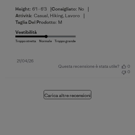
|
|
Height:
6'1 - 6'3
Consigliato:
No
|
Attività:
Casual, Hiking, Lavoro
Taglia Del Prodotto:
M
Vestibilità
Data
21/04/26
Questa recensione è stata utile?
0
di
0
pubblicazione
Carica altre recensioni