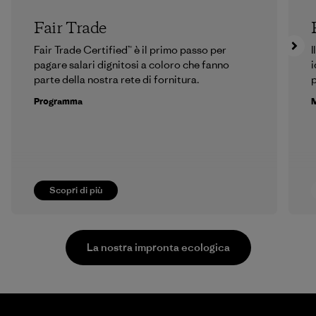
Fair Trade
Fair Trade Certified™ è il primo passo per
I
pagare salari dignitosi a coloro che fanno
i
parte della nostra rete di fornitura.
p
Programma
M
Scopri di più
La nostra impronta ecologica