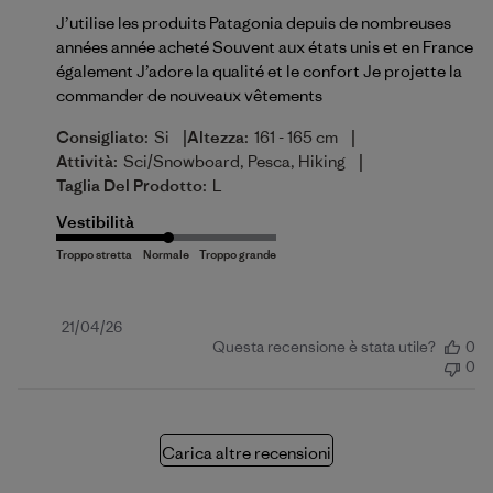
J’utilise les produits Patagonia depuis de nombreuses
années année acheté Souvent aux états unis et en France
également J’adore la qualité et le confort Je projette la
commander de nouveaux vêtements
|
|
Consigliato:
Si
Altezza:
161 - 165 cm
|
Attività:
Sci/Snowboard, Pesca, Hiking
Taglia Del Prodotto:
L
Vestibilità
Data
21/04/26
Questa recensione è stata utile?
0
di
0
pubblicazione
Carica altre recensioni