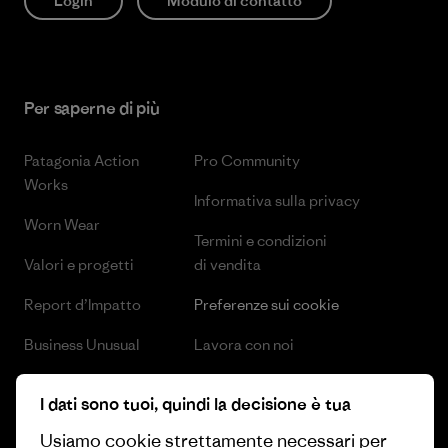
Login
Modulo di contatto
Per saperne di più
Patagonia Action
Pro Community
Works
Informativa sulla privacy
Worn Wear
Termini e condizioni
Valori e progetti
di vendita
Report d’Impatto
Preferenze sui cookie
Business Unusual
Lavora con noi
Obiettivi climatici
Stampa e media
I dati sono tuoi, quindi la decisione è tua
1% For The Planet
Industry program
Usiamo cookie strettamente necessari per