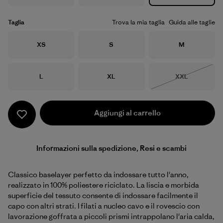
Taglia
Trova la mia taglia
Guida alle taglie
Taglia
Taglia
Taglia
XS
S
M
Taglia
Taglia
Taglia
L
XL
XXL
Esaurito
Aggiungi al carrello
Informazioni sulla spedizione, Resi e scambi
Classico baselayer perfetto da indossare tutto l'anno,
realizzato in 100% poliestere riciclato. La liscia e morbida
superficie del tessuto consente di indossare facilmente il
capo con altri strati. I filati a nucleo cavo e il rovescio con
lavorazione goffrata a piccoli prismi intrappolano l'aria calda,