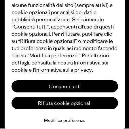
alcune funzionalità del sito (sempre attivi) e
Come finanziamo
Programma di affiliazione
cookie opzionali per analisi dei dati e
Buoni regalo
Patagonia Svizzera Mappa del
pubblicità personalizzata. Selezionando
sito
“Consenti tutti”, acconsenti all’uso di questi
Trova un negozio
cookie opzionali. Per rifiutare, puoi fare clic
su “Rifiuta cookie opzionali” o modificare le
tue preferenze in qualsiasi momento facendo
clic su “Modifica preferenze”. Per ulteriori
dettagli, consulta la nostra
Informativa sui
© 2026 Patagonia, Inc. All Rights Reserved.
cookie
e
l’Informativa sulla privacy
.
Consenti tutti
italiano
Rifiuta cookie opzionali
Modifica preferenze