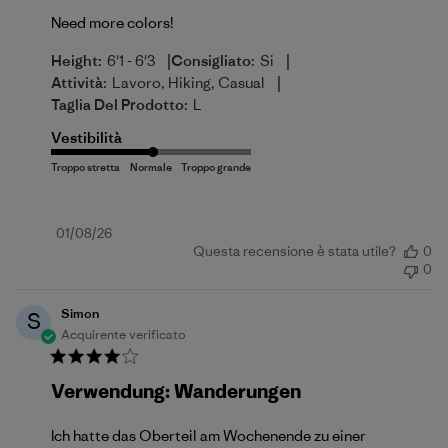
Need more colors!
|
|
Height:
6'1 - 6'3
Consigliato:
Si
|
Attività:
Lavoro, Hiking, Casual
Taglia Del Prodotto:
L
Vestibilità
Data
01/08/26
Questa recensione è stata utile?
0
di
0
pubblicazione
Simon
S
Acquirente verificato
Verwendung: Wanderungen
Ich hatte das Oberteil am Wochenende zu einer