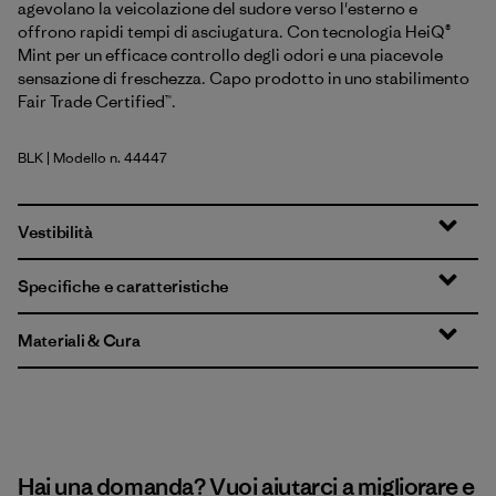
agevolano la veicolazione del sudore verso l'esterno e
offrono rapidi tempi di asciugatura. Con tecnologia HeiQ®
Mint per un efficace controllo degli odori e una piacevole
sensazione di freschezza. Capo prodotto in uno stabilimento
Fair Trade Certified™.
BLK
| Modello n. 44447
Black
Vestibilità
Specifiche e caratteristiche
Materiali & Cura
Hai una domanda? Vuoi aiutarci a migliorare e