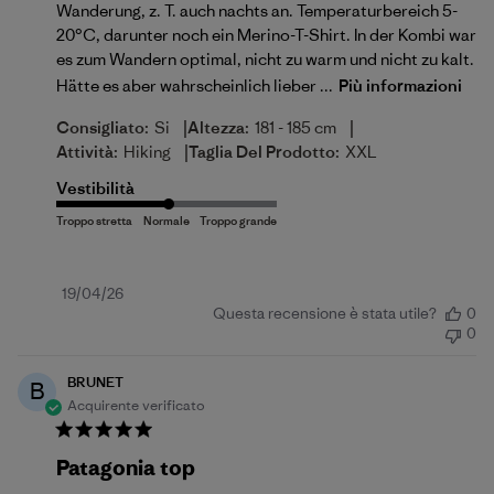
Wanderung, z. T. auch nachts an. Temperaturbereich 5-
20°C, darunter noch ein Merino-T-Shirt. In der Kombi war
es zum Wandern optimal, nicht zu warm und nicht zu kalt.
Hätte es aber wahrscheinlich lieber ...
Più informazioni
|
|
Consigliato:
Si
Altezza:
181 - 185 cm
|
Attività:
Hiking
Taglia Del Prodotto:
XXL
Vestibilità
Data
19/04/26
Questa recensione è stata utile?
0
di
0
pubblicazione
BRUNET
B
Acquirente verificato
Patagonia top