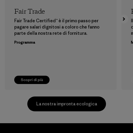
Fair Trade
Fair Trade Certified™ è il primo passo per
I
pagare salari dignitosi a coloro che fanno
d
parte della nostra rete di fornitura.
m
Programma
M
Scopri di più
La nostra impronta ecologica