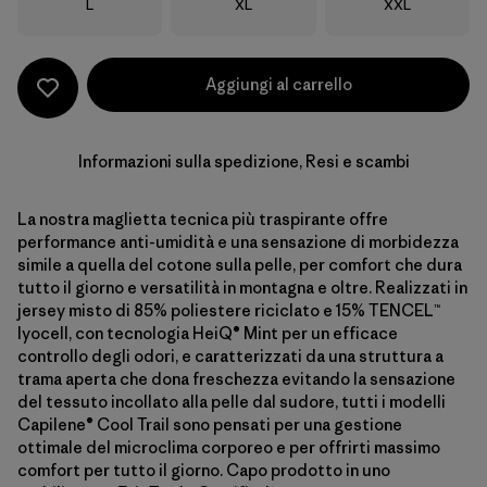
Taglia
Taglia
Taglia
L
XL
XXL
Aggiungi al carrello
Informazioni sulla spedizione, Resi e scambi
La nostra maglietta tecnica più traspirante offre
performance anti-umidità e una sensazione di morbidezza
simile a quella del cotone sulla pelle, per comfort che dura
tutto il giorno e versatilità in montagna e oltre. Realizzati in
jersey misto di 85% poliestere riciclato e 15% TENCEL™
lyocell, con tecnologia HeiQ® Mint per un efficace
controllo degli odori, e caratterizzati da una struttura a
trama aperta che dona freschezza evitando la sensazione
del tessuto incollato alla pelle dal sudore, tutti i modelli
Capilene® Cool Trail sono pensati per una gestione
ottimale del microclima corporeo e per offrirti massimo
comfort per tutto il giorno. Capo prodotto in uno