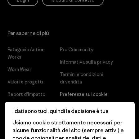
Per saperne di più
Patagonia Action
Pro Community
Works
Informativa sulla privacy
Worn Wear
Termini e condizioni
Valori e progetti
di vendita
Report d’Impatto
Preferenze sui cookie
Business Unusual
Lavora con noi
I dati sono tuoi, quindi la decisione è tua
Obiettivi climatici
Stampa e media
Usiamo cookie strettamente necessari per
alcune funzionalità del sito (sempre attivi) e
1% For The Planet
Industry program
cookie opzionali per analisi dei dati e