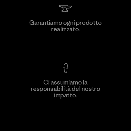
Youngone Namdinh Co., Ltd.
Garantiamo ogni prodotto
realizzato.
Factory
Garanzia Corazzata
Ci assumiamo la
responsabilità del nostro
Scopri di più
impatto.
Scopri di più sulla nostra impronta
ecologica