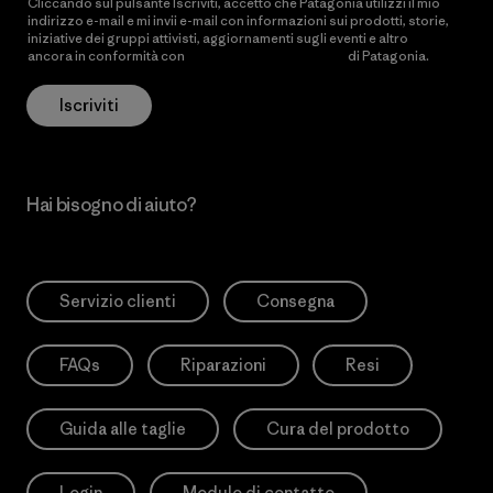
Cliccando sul pulsante Iscriviti, accetto che Patagonia utilizzi il mio
indirizzo e-mail e mi invii e-mail con informazioni sui prodotti, storie,
iniziative dei gruppi attivisti, aggiornamenti sugli eventi e altro
ancora in conformità con
l’Informativa sulla privacy
di Patagonia.
Iscriviti
Hai bisogno di aiuto?
Servizio clienti
Consegna
FAQs
Riparazioni
Resi
Guida alle taglie
Cura del prodotto
Login
Modulo di contatto