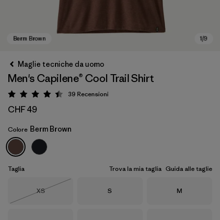
Maglie tecniche da uomo
Men's Capilene® Cool Trail Shirt
39
Recensioni
Valutazione: 4.4 / 5
CHF 49
Berm Brown
Colore
Berm Brown
Taglia
Trova la mia taglia
Guida alle taglie
Taglia
Taglia
Taglia
XS
S
M
Esaurito