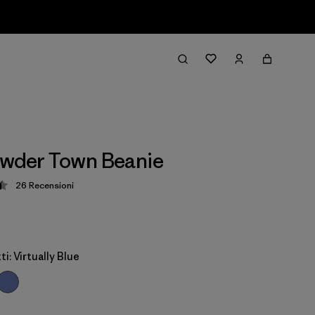
owder Town Beanie
26
Recensioni
zione: 4.5 / 5
i: Virtually Blue