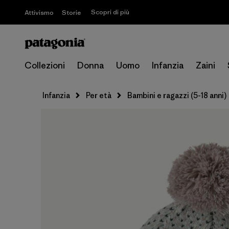
Scopri di più
Attivismo
Storie
Collezioni
Donna
Uomo
Infanzia
Zaini
Infanzia
Per età
Bambini e ragazzi (5-18 anni)