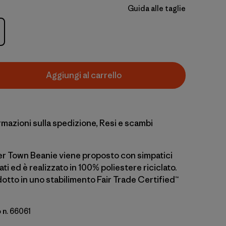
Guida alle taglie
Aggiungi al carrello
rmazioni sulla spedizione, Resi e scambi
der Town Beanie viene proposto con simpatici
ti ed è realizzato in 100% poliestere riciclato.
otto in uno stabilimento Fair Trade Certified™
 n. 66061
Virtually Blue