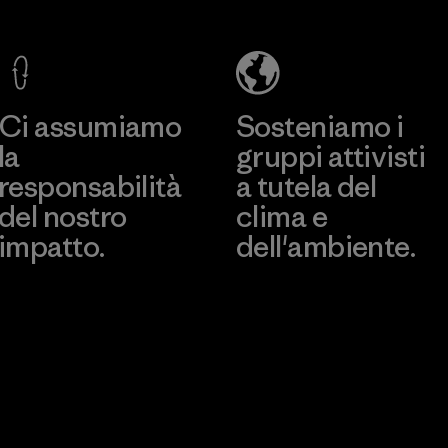
Company
Limited -
Dong Nai
Scopri di più
Factory
Ci assumiamo
Sosteniamo i
la
gruppi attivisti
responsabilità
a tutela del
del nostro
clima e
impatto.
dell'ambiente.
Scopri di più sulla nostra
Visita Patagonia Action
impronta ecologica
Works