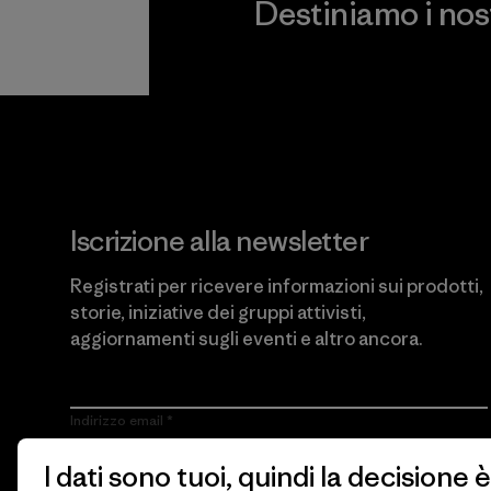
Destiniamo i nostr
Scopri di più sul nostro impeg
Iscrizione alla newsletter
Registrati per ricevere informazioni sui prodotti,
storie, iniziative dei gruppi attivisti,
aggiornamenti sugli eventi e altro ancora.
Indirizzo email
I dati sono tuoi, quindi la decisione è
Cliccando sul pulsante Iscriviti, accetto che Patagonia utilizzi il