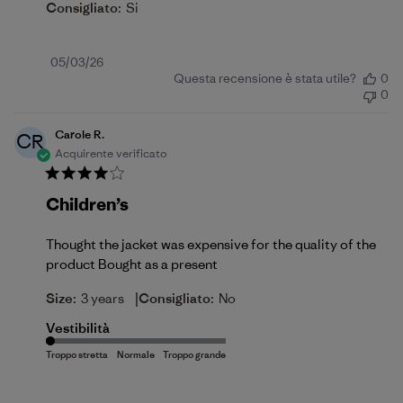
Consigliato:
Si
Data
05/03/26
Questa recensione è stata utile?
0
di
0
pubblicazione
Carole R.
CR
Acquirente verificato
Children’s
Thought the jacket was expensive for the quality of the
product Bought as a present
|
Size:
3 years
Consigliato:
No
Vestibilità