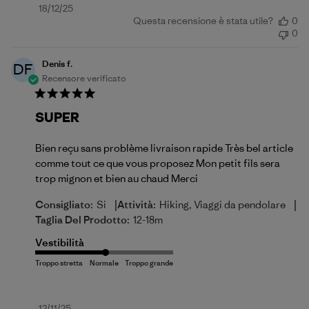
Data
18/12/25
Questa recensione è stata utile?
0
di
0
pubblicazione
Denis f.
DF
Recensore verificato
SUPER
Bien reçu sans problème livraison rapide Très bel article
comme tout ce que vous proposez Mon petit fils sera
trop mignon et bien au chaud Merci
|
|
Consigliato:
Si
Attività:
Hiking, Viaggi da pendolare
Taglia Del Prodotto:
12-18m
Vestibilità
12/11/25