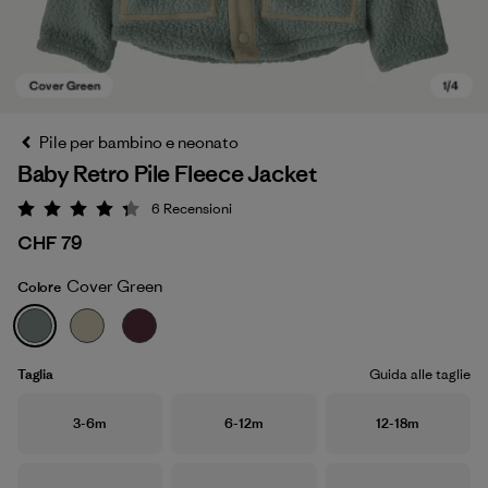
Pile per bambino e neonato
Baby Retro Pile Fleece Jacket
6
Recensioni
Valutazione: 4.3 / 5
CHF 79
Cover Green
Colore
Cover Green
Taglia
Guida alle taglie
Taglia
Taglia
Taglia
3-6m
6-12m
12-18m