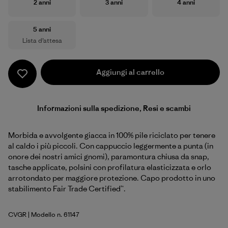
Taglia
Taglia
Taglia
2 anni
3 anni
4 anni
Taglia
5 anni
Lista d’attesa
Aggiungi al carrello
Informazioni sulla spedizione, Resi e scambi
Morbida e avvolgente giacca in 100% pile riciclato per tenere
al caldo i più piccoli. Con cappuccio leggermente a punta (in
onore dei nostri amici gnomi), paramontura chiusa da snap,
tasche applicate, polsini con profilatura elasticizzata e orlo
arrotondato per maggiore protezione. Capo prodotto in uno
stabilimento Fair Trade Certified™.
CVGR
| Modello n. 61147
Cover Green