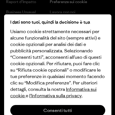
Report d’Impatto
Preferenze sui cookie
Business Unusual
Lavora con noi
I dati sono tuoi, quindi la decisione è tua
Obiettivi climatici
Stampa e media
Usiamo cookie strettamente necessari per
1% For The Planet
Industry program
alcune funzionalità del sito (sempre attivi) e
Come finanziamo
Programma di affiliazione
cookie opzionali per analisi dei dati e
pubblicità personalizzata. Selezionando
Buoni regalo
Patagonia Svizzera Mappa del
“Consenti tutti”, acconsenti all’uso di questi
sito
cookie opzionali. Per rifiutare, puoi fare clic
Trova un negozio
su “Rifiuta cookie opzionali” o modificare le
tue preferenze in qualsiasi momento facendo
clic su “Modifica preferenze”. Per ulteriori
dettagli, consulta la nostra
Informativa sui
cookie
e
l’Informativa sulla privacy
.
© 2026 Patagonia, Inc. All Rights Reserved.
Consenti tutti