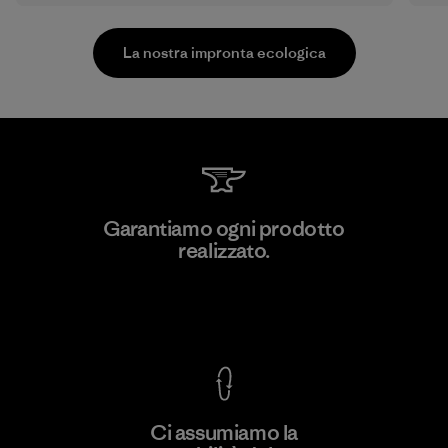
La nostra impronta ecologica
Ceylon Knit Trend (Pvt) Ltd. -
Garantiamo ogni prodotto
Eheliyagoda
realizzato.
Factory
Garanzia Corazzata
Ci assumiamo la