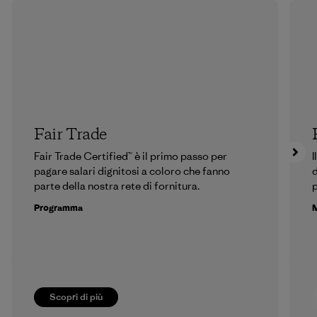
Fair Trade
Fair Trade Certified™ è il primo passo per
I
pagare salari dignitosi a coloro che fanno
d
parte della nostra rete di fornitura.
p
Programma
M
Scopri di più