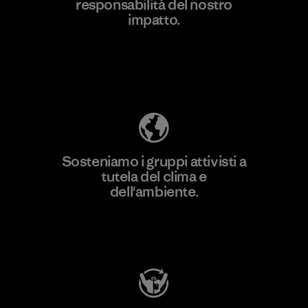
responsabilità del nostro
Scopri di più
impatto.
Scopri di più sulla nostra impronta
ecologica
Sosteniamo i gruppi attivisti a
tutela del clima e
dell'ambiente.
Visita Patagonia Action Works