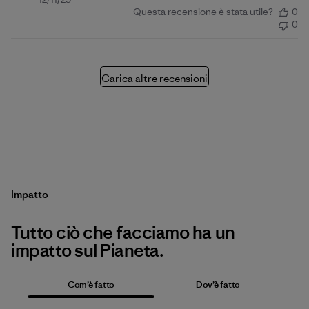
Data
Questa recensione è stata utile?
0
di
0
pubblicazione
Carica altre recensioni
Impatto
Tutto ciò che facciamo ha un
impatto sul Pianeta.
Com’è fatto
Dov’è fatto