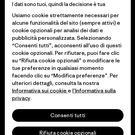
I dati sono tuoi, quindi la decisione è tua
Obiettivi climatici
Stampa e media
Usiamo cookie strettamente necessari per
1% For The Planet
Industry program
alcune funzionalità del sito (sempre attivi) e
cookie opzionali per analisi dei dati e
Come finanziamo
Programma di affiliazione
pubblicità personalizzata. Selezionando
Buoni regalo
Patagonia Svizzera Mappa del
“Consenti tutti”, acconsenti all’uso di questi
sito
cookie opzionali. Per rifiutare, puoi fare clic
Trova un negozio
su “Rifiuta cookie opzionali” o modificare le
tue preferenze in qualsiasi momento
facendo clic su “Modifica preferenze”. Per
ulteriori dettagli, consulta la nostra
Informativa sui cookie
e
l’Informativa sulla
© 2026 Patagonia, Inc. All Rights Reserved.
privacy
.
Consenti tutti
italiano
Rifiuta cookie opzionali