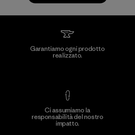
Li Peng Enterprise Co., Ltd.
Garantiamo ogni prodotto
realizzato.
Material-supplier
F
Garanzia Corazzata
Ci assumiamo la
responsabilità del nostro
Scopri di più
impatto.