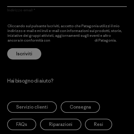
Indirizzo email
Cliccando sul pulsante Iscriviti, accetto che Patagonia utilizzi il mio
indirizzo e-mail e mi invii e-mail con informazioni sui prodotti, storie,
iniziative dei gruppi attivisti, aggiornamenti sugli eventi e altro
ancora in conformità con
l’Informativa sulla privacy
di Patagonia.
Iscriviti
Hai bisogno di aiuto?
Servizio clienti
Consegna
FAQs
Riparazioni
Resi