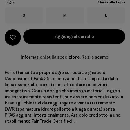
Taglia
Guida alle taglie
Taglia
Taglia
Taglia
S
M
L
Aggiungi al carrello
Informazioni sulla spedizione, Resi e scambi
Perfettamente a proprio agio su roccia e ghiaccio,
l’Ascensionist Pack 35L è uno zaino da arrampicata dalla
linea essenziale, pensato per affrontare condizioni
impegnative. Con un design che impiega materiali leggeri
ma estremamente resistenti, può essere personalizzato in
base agli obiettivi da raggiungere e vanta trattamento
DWR (spalmatura idrorepellente a lunga durata) senza
PFAS aggiunti intenzionalmente. Articolo prodotto in uno
stabilimento Fair Trade Certified™.