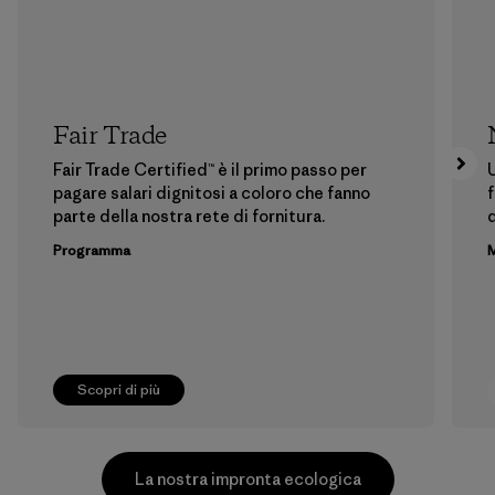
Fair Trade
Fair Trade Certified™ è il primo passo per
U
pagare salari dignitosi a coloro che fanno
f
parte della nostra rete di fornitura.
Programma
M
Scopri di più
La nostra impronta ecologica