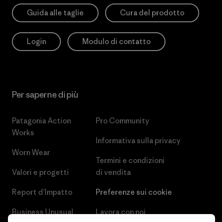
Guida alle taglie
Cura del prodotto
Login
Modulo di contatto
Per saperne di più
Patagonia Action
Pro Community
Works
Informativa sulla privacy
Worn Wear
Termini e condizioni
Valori e progetti
di vendita
Report d’Impatto
Preferenze sui cookie
Business Unusual
Lavora con noi