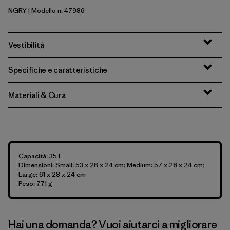
NGRY
| Modello n. 47986
Noble Grey
Vestibilità
Specifiche e caratteristiche
Materiali & Cura
Capacità: 35 L
Dimensioni: Small: 53 x 28 x 24 cm; Medium: 57 x 28 x 24 cm;
Large: 61 x 28 x 24 cm
Peso: 771 g
Hai una domanda? Vuoi aiutarci a migliorare