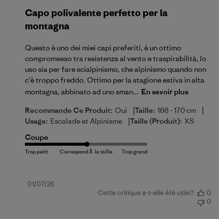
Capo polivalente perfetto per la
montagna
Questo è uno dei miei capi preferiti, è un ottimo
compromesso tra resistenza al vento e traspirabilità, lo
uso sia per fare scialpinismo, che alpinismo quando non
c'è troppo freddo. Ottimo per la stagione estiva in alta
montagna, abbinato ad uno sman...
En savoir plus
|
|
Recommande Ce Produit:
Oui
Taille:
166 - 170 cm
|
Usage:
Escalade et Alpinisme
Taille (produit):
XS
Coupe
Date
01/07/26
Cette critique a-t-elle été utile?
0
de
0
publication