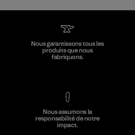
Manufacturing Sportswear Joint
Nous garantissons tous les
Stock Company - Thai Binh
produits que nous
M
Branch
fabriquons.
Factory
Voir la Garantie Ironclad
En savoir
Nous assumons la
plus
responsabilité de notre
impact.