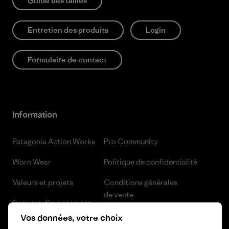
Guide des tailles
Entretien des produits
Login
Formulaire de contact
Information
Patagonia Action Works
Pro Community
Worn Wear
Politique de confidentialité
Valeurs et projets
Conditions générales
de vente
Rapport d’avancement
Préférences de cookie
Vos données, votre choix
Business Unusual