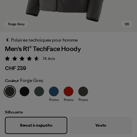
Polaires techniques pour homme
Men's R1® TechFace Hoody
74
Avis
Évaluation: 4.5 / 5
CHF 239
Forge Grey
Couleur
Forge Grey
Promo
Promo
Promo
Silhouette
Sweat à capuche
Veste