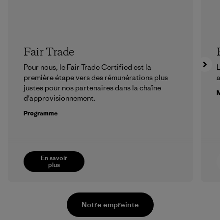
Fair Trade
Pour nous, le Fair Trade Certified est la
L
première étape vers des rémunérations plus
a
justes pour nos partenaires dans la chaîne
M
d'approvisionnement.
Programme
En savoir
plus
Notre empreinte