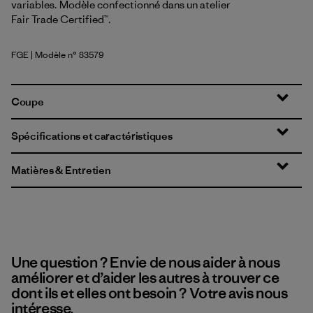
variables. Modèle confectionné dans un atelier
Fair Trade Certified™.
FGE
| Modèle n° 83579
Forge Grey
Coupe
Spécifications et caractéristiques
Matières & Entretien
Une question ? Envie de nous aider à nous
améliorer et d’aider les autres à trouver ce
dont ils et elles ont besoin ? Votre avis nous
intéresse.