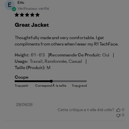
Eric
E
Vérificateur vérifié
Great Jacket
Thoughtfully made and very comfortable. I get
compliments from others when I wear my R1 TechFace.
|
|
Height:
6'1 - 6'3
Recommande Ce Produit:
Oui
|
Usage:
Travail, Randonnée, Casual
Taille (produit):
M
Coupe
Date
29/06/26
Cette critique a-t-elle été utile?
0
de
0
publication