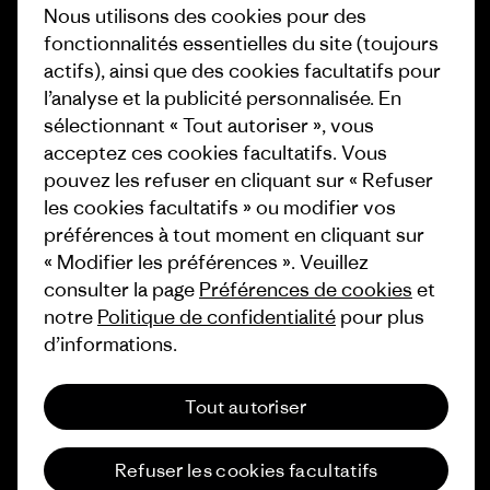
Nous utilisons des cookies pour des
Carrières
Objectifs climatiques
fonctionnalités essentielles du site (toujours
Presse et media
actifs), ainsi que des cookies facultatifs pour
1% For The Planet
l’analyse et la publicité personnalisée. En
Industry program
Comment nous finançons
sélectionnant « Tout autoriser », vous
Programme d’affiliation
acceptez ces cookies facultatifs. Vous
Cartes cadeaux
pouvez les refuser en cliquant sur « Refuser
Patagonia Suisse Plan du site
les cookies facultatifs » ou modifier vos
Nos magasins
préférences à tout moment en cliquant sur
« Modifier les préférences ». Veuillez
consulter la page
Préférences de cookies
et
notre
Politique de confidentialité
pour plus
d’informations.
© 2026 Patagonia, Inc. All Rights Reserved.
Tout autoriser
français
Refuser les cookies facultatifs