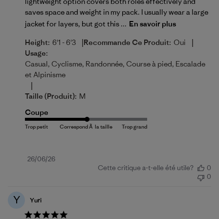
lightweight option covers both roles effectively and
saves space and weight in my pack. I usually wear a large
jacket for layers, but got this ...
En savoir plus
|
|
Height:
6'1 - 6'3
Recommande Ce Produit:
Oui
Usage:
Casual, Cyclisme, Randonnée, Course à pied, Escalade
et Alpinisme
|
Taille (produit):
M
Coupe
Date
26/06/26
Cette critique a-t-elle été utile?
0
de
0
publication
Y
Yuri