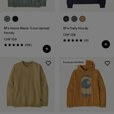
M's Home Water Trout Uprisal
W's Daily Hoody
Hoody
CHF 129
CHF 109
Avis
(4
)
Évaluation: 5.0 / 5
Avis
(56
)
Évaluation: 4.7 / 5
Exclusivité Web