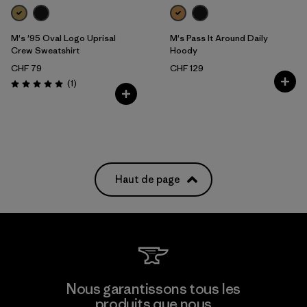
M's '95 Oval Logo Uprisal
M's Pass It Around Daily
Crew Sweatshirt
Hoody
CHF 79
CHF 129
Avis
(1
)
Évaluation: 5.0 / 5
Haut de page
Nous garantissons tous les
produits que nous