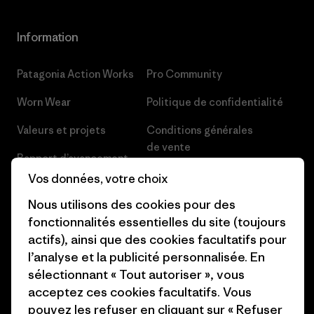
Information
Patagonia Action Works
Pro Community
Worn Wear
Politique de confidentialité
Valeurs et projets
Conditions générales
de vente
Rapport d’avancement
Préférences de cookie
Vos données, votre choix
Business Unusual
Nous utilisons des cookies pour des
Carrières
Objectifs climatiques
fonctionnalités essentielles du site (toujours
Presse et media
actifs), ainsi que des cookies facultatifs pour
1% For The Planet
l’analyse et la publicité personnalisée. En
Industry program
Comment nous finançons
sélectionnant « Tout autoriser », vous
Programme d’affiliation
acceptez ces cookies facultatifs. Vous
Cartes cadeaux
pouvez les refuser en cliquant sur « Refuser