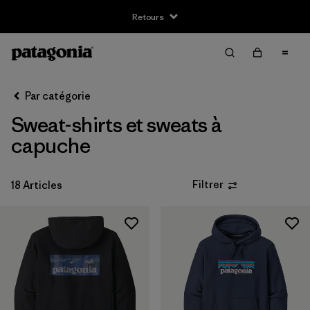
Retours
Filter & Sort
Effacer tout
Trier par
Par catégorie
Filtrer par
Taille
Sweat-shirts et sweats à
XXS
(1)
capuche
XS
(18)
Filtrer
18 Articles
S
(18)
M
(18)
L
(18)
XL
(18)