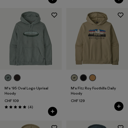
M's '95 Oval Logo Uprisal
M's Fitz Roy Foothills Daily
Hoody
Hoody
CHF 109
CHF 129
Avis
(4
)
Évaluation: 5.0 / 5