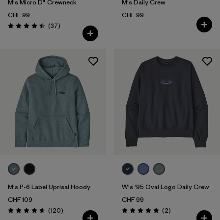
M's Micro D® Crewneck
M's Daily Crew
CHF 99
CHF 99
Avis
(37
)
Évaluation: 4.5 / 5
M's P-6 Label Uprisal Hoody
W's '95 Oval Logo Daily Crew
CHF 109
CHF 99
Avis
Avis
(120
)
(2
)
Évaluation: 4.6 / 5
Évaluation: 5.0 / 5