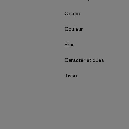
Filtrer par
Coupe
Filtrer par
Couleur
Filtrer par
Prix
Filtrer par
Caractéristiques
Filtrer par
Tissu