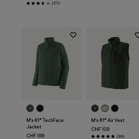
Avis
(27
)
Évaluation: 3.6 / 5
M's R1® TechFace
M's R1® Air Vest
Jacket
CHF 109
CHF 199
Avis
(36
)
Évaluation: 4.9 / 5