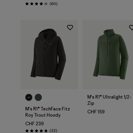
Avis
(60
)
Évaluation: 4.2 / 5
M's R1® Ultralight 1/2-
Zip
M's R1® TechFace Fitz
CHF 159
Roy Trout Hoody
CHF 239
Avis
(22
)
Évaluation: 4.7 / 5