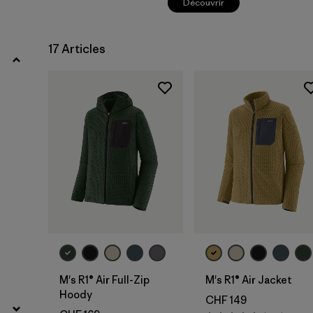
Découvrir
17 Articles
M's R1® Air Full-Zip
M's R1® Air Jacket
Hoody
CHF 149