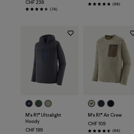
CHF 239
Avis
(98
)
Évaluation: 4.8 / 5
Avis
(74
)
Évaluation: 4.5 / 5
M's R1® Ultralight
M's R1® Air Crew
Hoody
CHF 109
CHF 199
Avis
(64
)
Évaluation: 4.6 / 5