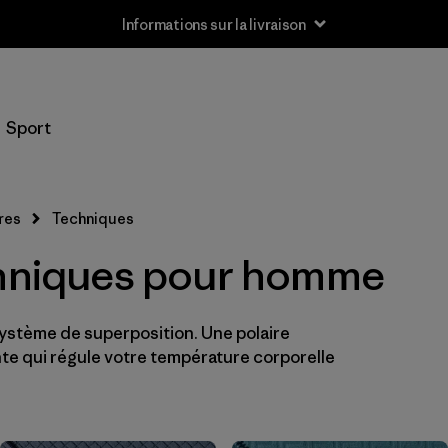
Informations sur la livraison
Filtrer par
Taille
Sport
XS
(17)
S
(17)
res
Techniques
M
(17)
chniques pour homme
L
(17)
système de superposition. Une polaire
XL
(17)
te qui régule votre température corporelle
XXL
(17)