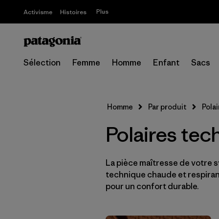
Plus
Activisme
Histoires
Sélection
Femme
Homme
Enfant
Sacs
Homme
Par produit
Polai
Polaires te
La pièce maîtresse de votre 
technique chaude et respiran
pour un confort durable.