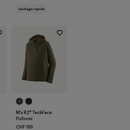
séchage rapide
M's R2® TechFace
Pullover
CHF 199