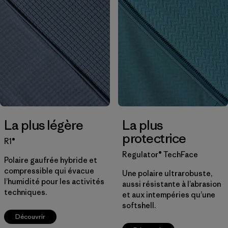
Filtrer par
Famille de produits
Filtrer par
Coupe
Filtrer par
Couleur
Filtrer par
Prix
Filtrer par
Caractéristiques
La plus légère
La plus
protectrice
Filtrer par
Tissu
R1®
Regulator® TechFace
Polaire gaufrée hybride et
compressible qui évacue
Une polaire ultrarobuste,
l’humidité pour les activités
aussi résistante à l’abrasion
techniques.
et aux intempéries qu’une
softshell.
Découvrir