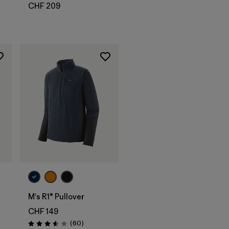
CHF 209
M's R1® Pullover
CHF 149
Avis
(60
)
Évaluation: 3.6 / 5