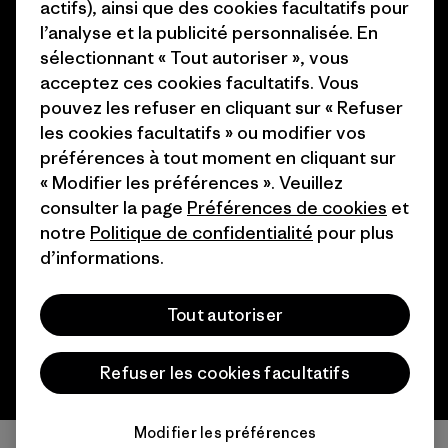
actifs), ainsi que des cookies facultatifs pour
Programme d’affiliation
l’analyse et la publicité personnalisée. En
Cartes cadeaux
sélectionnant « Tout autoriser », vous
Patagonia Suisse Plan du site
Nos magasins
acceptez ces cookies facultatifs. Vous
pouvez les refuser en cliquant sur « Refuser
les cookies facultatifs » ou modifier vos
préférences à tout moment en cliquant sur
« Modifier les préférences ». Veuillez
© 2026 Patagonia, Inc. All Rights Reserved.
consulter la page
Préférences de cookies
et
notre
Politique de confidentialité
pour plus
d’informations.
français
Tout autoriser
Refuser les cookies facultatifs
Modifier les préférences