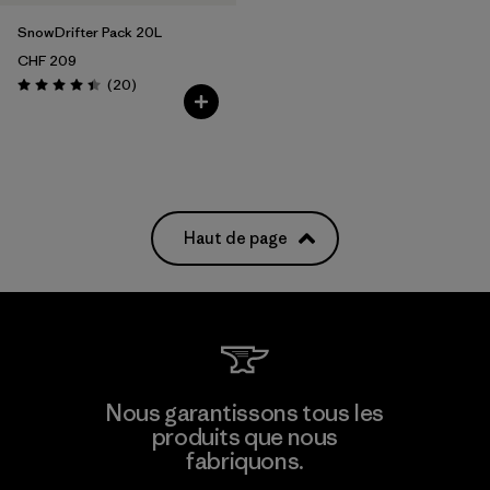
SnowDrifter Pack 20L
CHF 209
Avis
(20
)
Évaluation: 4.4 / 5
Haut de page
Nous garantissons tous les
produits que nous
fabriquons.