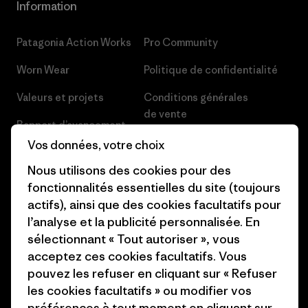
Information
Patagonia Action Works
Pro Community
Worn Wear
Politique de confidentialité
Valeurs et projets
Conditions générales
de vente
Rapport d’avancement
Préférences de cookie
Vos données, votre choix
Business Unusual
Carrières
Nous utilisons des cookies pour des
Objectifs climatiques
fonctionnalités essentielles du site (toujours
Presse et media
actifs), ainsi que des cookies facultatifs pour
1% For The Planet
l’analyse et la publicité personnalisée. En
Industry program
Comment nous finançons
sélectionnant « Tout autoriser », vous
Programme d’affiliation
acceptez ces cookies facultatifs. Vous
Cartes cadeaux
pouvez les refuser en cliquant sur « Refuser
Patagonia Suisse Plan du site
les cookies facultatifs » ou modifier vos
Nos magasins
préférences à tout moment en cliquant sur