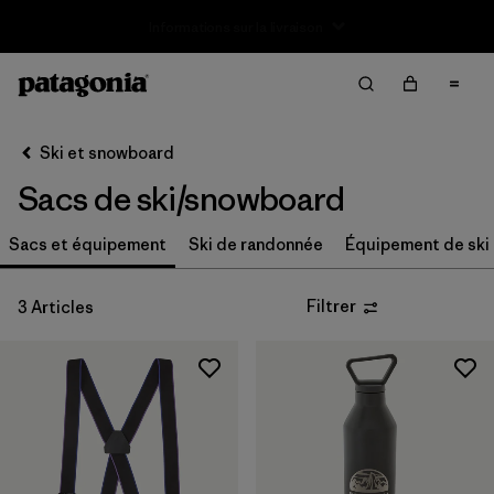
Filter & Sort
Effacer tout
Trier par
Ski et snowboard
Filtrer par
Taille
Sacs de ski/snowboard
S
(1)
Sacs et équipement
Ski de randonnée
Équipement de ski 
S/M
(1)
Filtrer
3 Articles
M
(1)
L
(1)
L/XL
(1)
Taille Unique
(1)