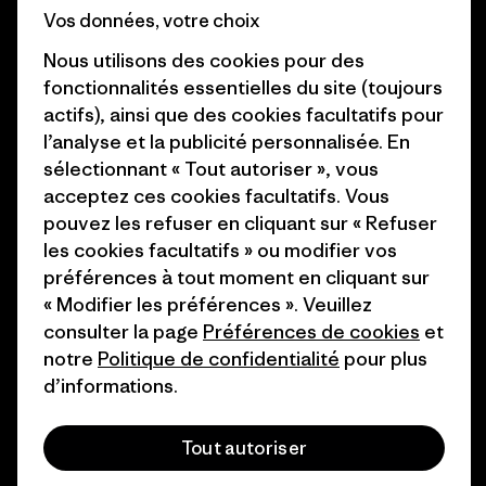
Préférences de cookie
Vos données, votre choix
Business Unusual
Nous utilisons des cookies pour des
Carrières
Objectifs climatiques
fonctionnalités essentielles du site (toujours
Presse et media
actifs), ainsi que des cookies facultatifs pour
1% For The Planet
l’analyse et la publicité personnalisée. En
Industry program
Comment nous finançons
sélectionnant « Tout autoriser », vous
Programme d’affiliation
acceptez ces cookies facultatifs. Vous
Cartes cadeaux
pouvez les refuser en cliquant sur « Refuser
Patagonia Suisse Plan du site
les cookies facultatifs » ou modifier vos
Nos magasins
préférences à tout moment en cliquant sur
« Modifier les préférences ». Veuillez
consulter la page
Préférences de cookies
et
notre
Politique de confidentialité
pour plus
d’informations.
© 2026 Patagonia, Inc. All Rights Reserved.
Tout autoriser
français