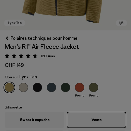
Polaires techniques pour homme
Men's R1® Air Fleece Jacket
120
Avis
Évaluation: 4.7 / 5
CHF 149
Lynx Tan
Couleur
Lynx Tan
Promo
Promo
Silhouette
Sweat à capuche
Veste