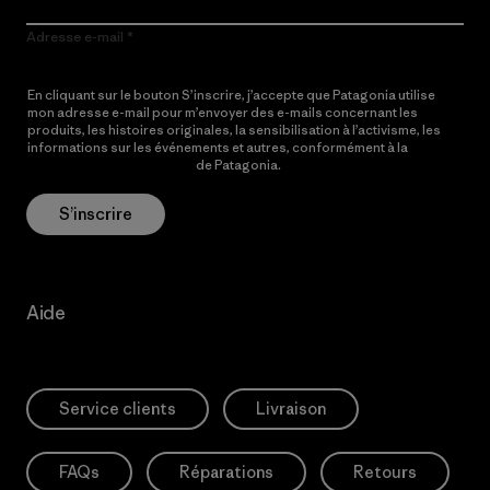
Adresse e-mail
En cliquant sur le bouton S’inscrire, j’accepte que Patagonia utilise
mon adresse e-mail pour m’envoyer des e-mails concernant les
produits, les histoires originales, la sensibilisation à l’activisme, les
informations sur les événements et autres, conformément à la
Politique de confidentialité
de Patagonia.
S’inscrire
Aide
Service clients
Livraison
FAQs
Réparations
Retours