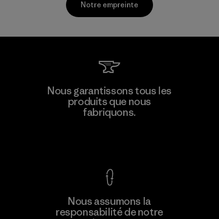
Notre empreinte
Kingwhale Industries Corp.
Nous garantissons tous les
produits que nous
Material-supplier
F
fabriquons.
Voir la Garantie Ironclad
En savoir
Nous assumons la
plus
responsabilité de notre