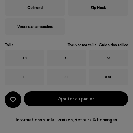
Col rond
Zip Neck
Veste sans manches
Taille
Trouver ma taille
Guide des tailles
Taille
Taille
Taille
XS
S
M
Taille
Taille
Taille
L
XL
XXL
Ajouter au panier
Informations sur la livraison, Retours & Echanges