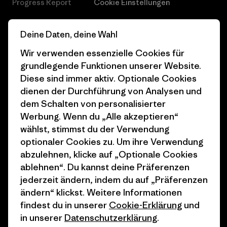
Progress Report
Cookie Einstellungen
Business Unusual
Karriere
Deine Daten, deine Wahl
Klimaziele
Pressekontakt
Wir verwenden essenzielle Cookies für
1% For The Planet
Industry program
grundlegende Funktionen unserer Website.
Diese sind immer aktiv. Optionale Cookies
Wie wir finanzieren
Affiliate-Programm
dienen der Durchführung von Analysen und
dem Schalten von personalisierter
Geschenkgutscheine
Patagonia Schweiz
Werbung. Wenn du „Alle akzeptieren“
Seitenverzeichnis
Stores in deiner Nähe
wählst, stimmst du der Verwendung
optionaler Cookies zu. Um ihre Verwendung
abzulehnen, klicke auf „Optionale Cookies
ablehnen“. Du kannst deine Präferenzen
jederzeit ändern, indem du auf „Präferenzen
© 2026 Patagonia, Inc. All Rights Reserved.
ändern“ klickst. Weitere Informationen
findest du in unserer
Cookie-Erklärung
und
in unserer
Datenschutzerklärung
.