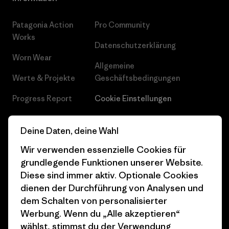
Patagonia Action
Pro Community
Works
Datenschutzerklärung
Worn Wear
Allgemeine
Werte & Projekte
Geschäftsbedingungen
Progress Report
Cookie Einstellungen
Business Unusual
Karriere
Deine Daten, deine Wahl
Klimaziele
Pressekontakt
Wir verwenden essenzielle Cookies für
1% For The Planet
Industry program
grundlegende Funktionen unserer Website.
Diese sind immer aktiv. Optionale Cookies
Wie wir finanzieren
Affiliate-Programm
dienen der Durchführung von Analysen und
dem Schalten von personalisierter
Geschenkgutscheine
Patagonia Schweiz
Werbung. Wenn du „Alle akzeptieren“
Seitenverzeichnis
Stores in deiner Nähe
wählst, stimmst du der Verwendung