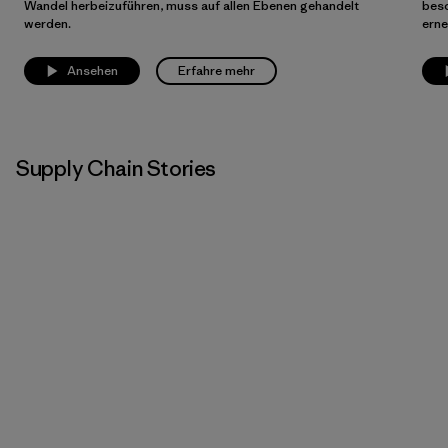
Wandel herbeizuführen, muss auf allen Ebenen gehandelt
besc
werden.
erne
Ansehen
Erfahre mehr
Supply Chain Stories