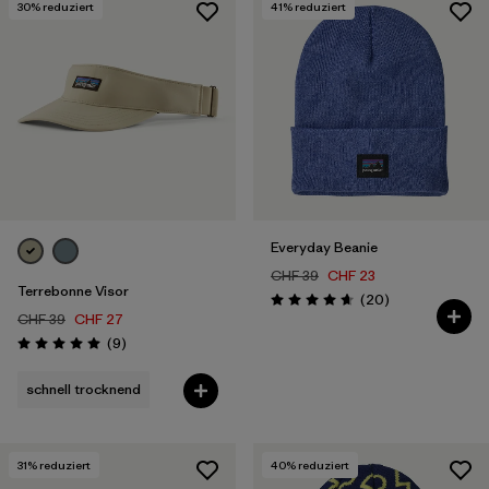
30
% reduziert
41
% reduziert
Everyday Beanie
CHF 39
CHF 23
Terrebonne Visor
Rezensionen
(20
)
Bewertung: 4.7 / 5
CHF 39
CHF 27
Rezensionen
(9
)
Bewertung: 5.0 / 5
schnell trocknend
31
% reduziert
40
% reduziert