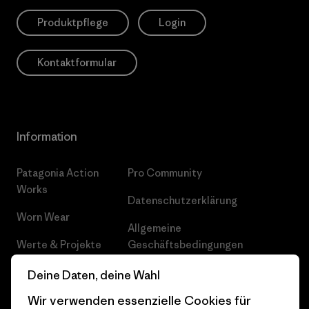
Produktpflege
Login
Kontaktformular
Information
Patagonia Action
Pro Community
Works
Datenschutzerklärung
Worn Wear
Allgemeine
Werte & Projekte
Geschäftsbedingungen
Progress Report
Cookie Einstellungen
Deine Daten, deine Wahl
Wir verwenden essenzielle Cookies für
Business Unusual
Karriere