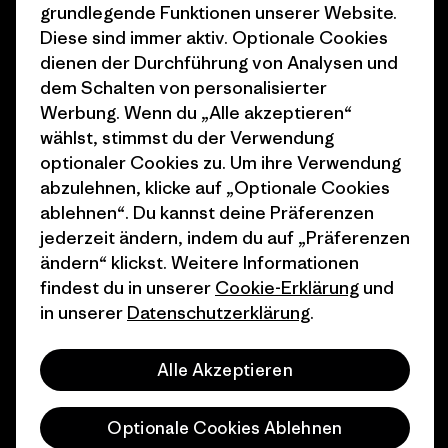
grundlegende Funktionen unserer Website.
Klimaziele
Pressekontakt
Diese sind immer aktiv. Optionale Cookies
dienen der Durchführung von Analysen und
1% For The Planet
Industry program
dem Schalten von personalisierter
Wie wir finanzieren
Affiliate-Programm
Werbung. Wenn du „Alle akzeptieren“
wählst, stimmst du der Verwendung
Geschenkgutscheine
Patagonia Schweiz
optionaler Cookies zu. Um ihre Verwendung
Seitenverzeichnis
abzulehnen, klicke auf „Optionale Cookies
Stores in deiner Nähe
ablehnen“. Du kannst deine Präferenzen
jederzeit ändern, indem du auf „Präferenzen
ändern“ klickst. Weitere Informationen
findest du in unserer
Cookie-Erklärung
und
in unserer
Datenschutzerklärung
.
© 2026 Patagonia, Inc. All Rights Reserved.
Alle Akzeptieren
Deutsch
Optionale Cookies Ablehnen