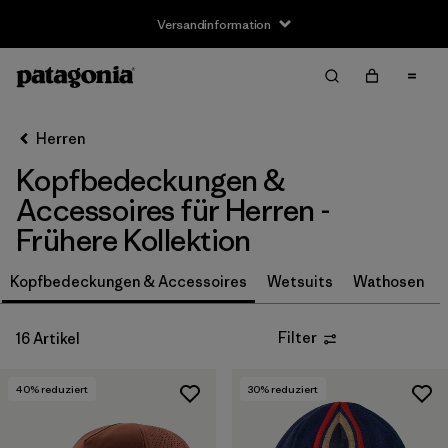
Versandinformation
Filter & Sort
Alle löschen
Sortieren nach
Herren
Filter by
Preis
Kopfbedeckungen &
Filter by
Farbe
Accessoires für Herren -
Frühere Kollektion
Filter by
Features
Kopfbedeckungen & Accessoires
Wetsuits
Wathosen
Filter by
Sport
Filter
16 Artikel
40
% reduziert
30
% reduziert