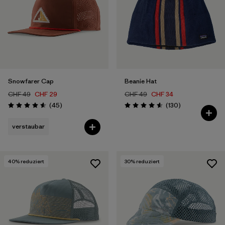
Snowfarer Cap
Beanie Hat
CHF 49
CHF 29
CHF 49
CHF 34
Rezensionen
Rezensionen
(45
)
(130
)
Bewertung: 4.6 / 5
Bewertung: 4.6 / 5
verstaubar
40
% reduziert
30
% reduziert