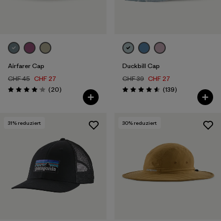
Airfarer Cap
Duckbill Cap
CHF 45
CHF 27
CHF 39
CHF 27
Rezensionen
Rezensionen
(20
)
(139
)
Bewertung: 4.1 / 5
Bewertung: 4.6 / 5
31
% reduziert
30
% reduziert