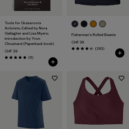
Tools for Grassroots
Activists, Edited by Nora
Gallagher and Lisa Myers;
Fisherman's Rolled Beanie
introduction by Yvon
CHF 39
Chouinard (Paperback book)
Rezensionen
(263
)
Bewertung: 4.3 / 5
CHF 29
Rezensionen
(11
)
Bewertung: 4.8 / 5