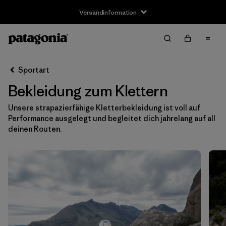
Versandinformation
Filter & Sort
Alle löschen
Sortieren nach
Sportart
Filter by
Größe
Bekleidung zum Klettern
XXS
(8)
Unsere strapazierfähige Kletterbekleidung ist voll auf
Performance ausgelegt und begleitet dich jahrelang auf all
XS
(132)
deinen Routen.
S
(142)
S/M
(2)
M
(139)
L
(141)