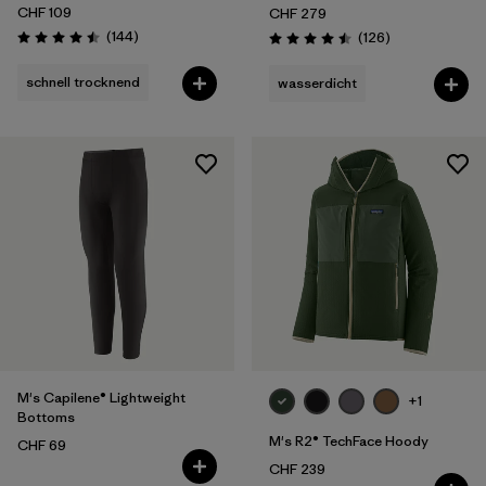
CHF 109
CHF 279
Rezensionen
(144
)
Rezensionen
(126
)
Bewertung: 4.5 / 5
Bewertung: 4.5 / 5
schnell trocknend
wasserdicht
M's Capilene® Lightweight
+1
Bottoms
M's R2® TechFace Hoody
CHF 69
CHF 239