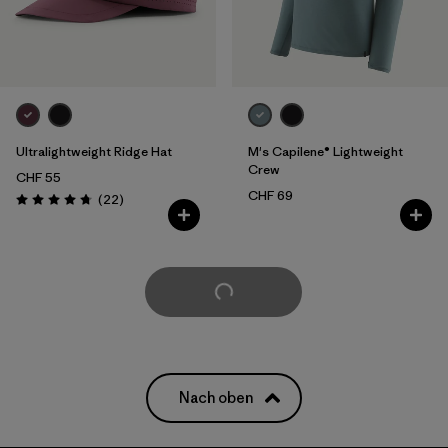
Ultralightweight Ridge Hat
M's Capilene® Lightweight
Crew
CHF 55
CHF 69
Rezensionen
(22
)
Bewertung: 4.8 / 5
weitere laden
Nach oben