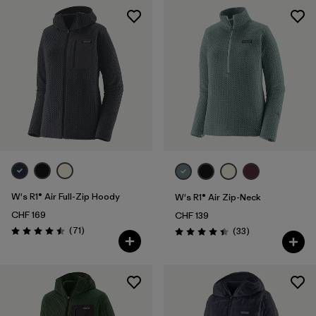
W's R1® Air Full-Zip Hoody
W's R1® Air Zip-Neck
CHF 169
CHF 139
Rezensionen
(71
)
Rezensionen
(33
)
Bewertung: 4.5 / 5
Bewertung: 4.4 / 5