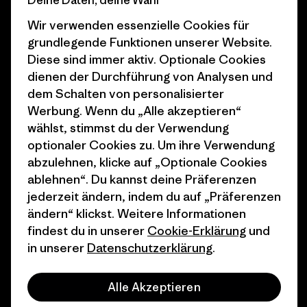
Deine Daten, deine Wahl
Wir verwenden essenzielle Cookies für
1% For The Planet
Industry program
grundlegende Funktionen unserer Website.
Wie wir finanzieren
Affiliate-Programm
Diese sind immer aktiv. Optionale Cookies
dienen der Durchführung von Analysen und
Geschenkgutscheine
Patagonia Schweiz
dem Schalten von personalisierter
Seitenverzeichnis
Stores in deiner Nähe
Werbung. Wenn du „Alle akzeptieren“
wählst, stimmst du der Verwendung
optionaler Cookies zu. Um ihre Verwendung
abzulehnen, klicke auf „Optionale Cookies
ablehnen“. Du kannst deine Präferenzen
© 2026 Patagonia, Inc. All Rights Reserved.
jederzeit ändern, indem du auf „Präferenzen
ändern“ klickst. Weitere Informationen
findest du in unserer
Cookie-Erklärung
und
in unserer
Datenschutzerklärung
.
Deutsch
Alle Akzeptieren