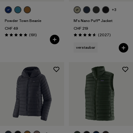
+3
Powder Town Beanie
M's Nano Puff® Jacket
CHF 49
CHF 219
Rezensionen
Rezensionen
(191
)
(2027
)
Bewertung: 4.9 / 5
Bewertung: 4.6 / 5
verstaubar