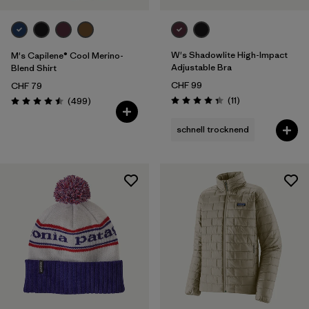
W's Shadowlite High-Impact
M's Capilene® Cool Merino-
Adjustable Bra
Blend Shirt
CHF 99
CHF 79
Rezensionen
Rezensionen
(11
)
(499
)
Bewertung: 4.4 / 5
Bewertung: 4.5 / 5
schnell trocknend