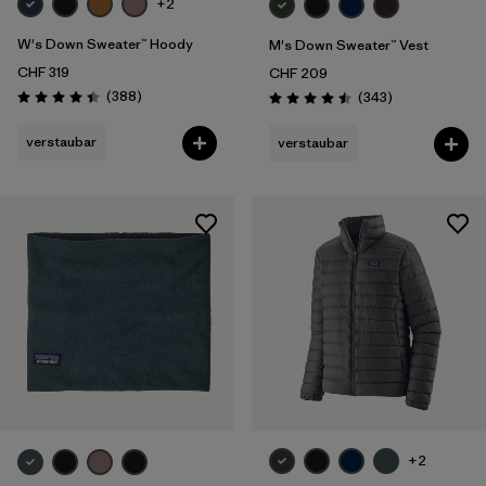
+2
W's Down Sweater™ Hoody
M's Down Sweater™ Vest
CHF 319
CHF 209
Rezensionen
(388
)
Rezensionen
(343
)
Bewertung: 4.4 / 5
Bewertung: 4.5 / 5
verstaubar
verstaubar
+2