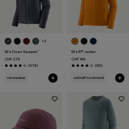
+2
W's Down Sweater™
M's R1® Jacket
CHF 279
CHF 169
Rezensionen
Rezensionen
(579
)
(69
)
Bewertung: 4.2 / 5
Bewertung: 4.1 / 5
verstaubar
schnell trocknend