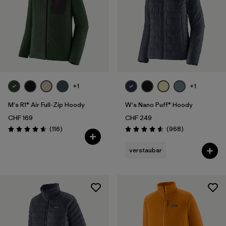
+1
+1
M's R1® Air Full-Zip Hoody
W's Nano Puff® Hoody
CHF 169
CHF 249
Rezensionen
Rezensionen
(116
)
(968
)
Bewertung: 4.7 / 5
Bewertung: 4.6 / 5
verstaubar