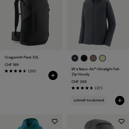
Cragsmith Pack 32L
CHF 199
W's Nano-Air® Ultralight Full-
Rezensionen
(20
)
Bewertung: 4.5 / 5
Zip Hoody
CHF 269
Rezensionen
(27
)
Bewertung: 4.6 / 5
schnell trocknend