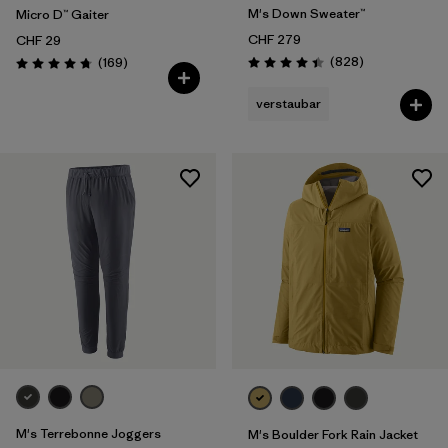
M's Down Sweater™
Micro D™ Gaiter
CHF 279
CHF 29
Rezensionen
Rezensionen
(828
)
(169
)
Bewertung: 4.4 / 5
Bewertung: 4.7 / 5
verstaubar
M's Terrebonne Joggers
M's Boulder Fork Rain Jacket