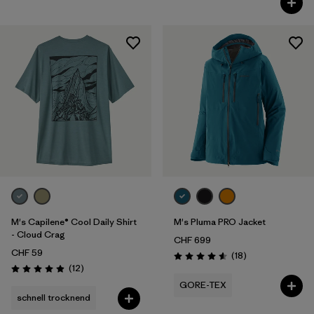
M's Capilene® Cool Daily Shirt
M's Pluma PRO Jacket
- Cloud Crag
CHF 699
CHF 59
Rezensionen
(18
)
Bewertung: 4.6 / 5
Rezensionen
(12
)
Bewertung: 4.9 / 5
GORE-TEX
schnell trocknend