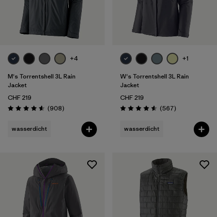
+4
+1
M's Torrentshell 3L Rain
W's Torrentshell 3L Rain
Jacket
Jacket
CHF 219
CHF 219
Rezensionen
Rezensionen
(908
)
(567
)
Bewertung: 4.6 / 5
Bewertung: 4.6 / 5
wasserdicht
wasserdicht