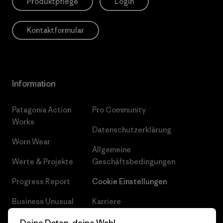
Produktpflege
Login
Kontaktformular
Information
Patagonia Action
Pro Community
Works
Datenschutzerklärung
Worn Wear
Allgemeine
Werte & Projekte
Geschäftsbedingungen
Progress Report
Cookie Einstellungen
Business Unusual
Karriere
Klimaziele
Pressekontakt