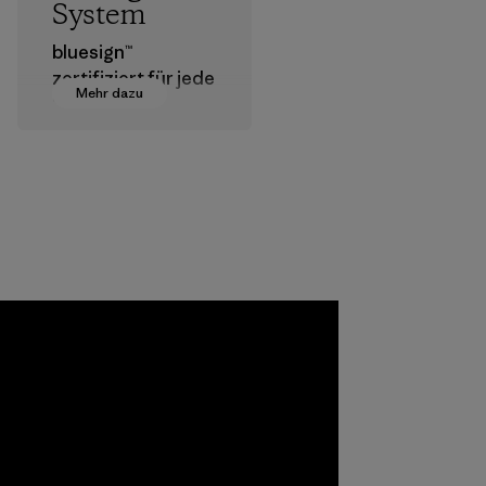
System
bluesign™
zertifiziert für jede
Mehr dazu
Stufe der
Textilherstellung
geeignete
Chemikalien,
Verfahren,
Materialien und
Produkte, die für
Umwelt, Arbeiter
und Verbraucher
a
unbedenklich sind.
ho
Programm
pplier
azu