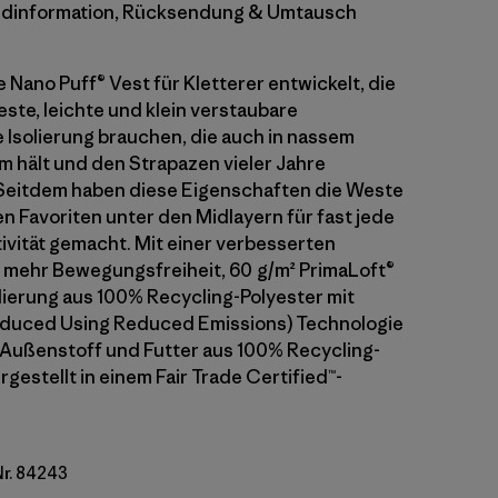
dinformation, Rücksendung & Umtausch
 Nano Puff® Vest für Kletterer entwickelt, die
este, leichte und klein verstaubare
 Isolierung brauchen, die auch in nassem
 hält und den Strapazen vieler Jahre
Seitdem haben diese Eigenschaften die Weste
n Favoriten unter den Midlayern für fast jede
vität gemacht. Mit einer verbesserten
 mehr Bewegungsfreiheit, 60 g/m² PrimaLoft®
lierung aus 100% Recycling-Polyester mit
roduced Using Reduced Emissions) Technologie
Außenstoff und Futter aus 100% Recycling-
rgestellt in einem Fair Trade Certified™-
Nr. 84243
y