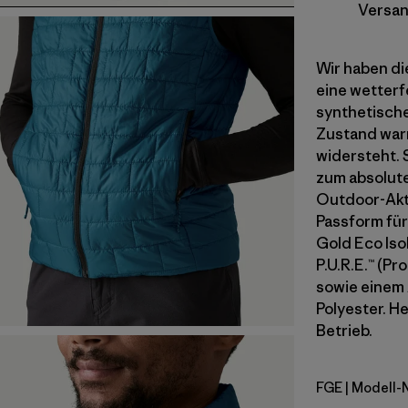
Versan
Wir haben die
eine wetterf
synthetische
Zustand warm
widersteht. 
zum absolute
Outdoor-Akti
Passform für
Gold Eco Iso
P.U.R.E.™ (P
sowie einem 
Polyester. He
Betrieb.
FGE
| Modell-
Forge Gre