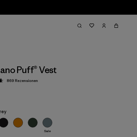
ano Puff® Vest
869
Rezensionen
ung: 4.7 / 5
rey
Sale