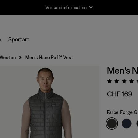
Versandinformation
n
Sportart
Westen
Men's Nano Puff® Vest
Men's N
Bewert
CHF 169
Farbe
Forge G