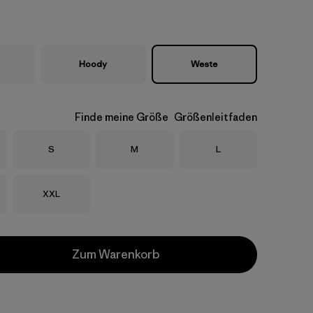
Hoody
Weste
Finde meine Größe
Größenleitfaden
Größe
Größe
Größe
S
M
L
Größe
XXL
Zum Warenkorb