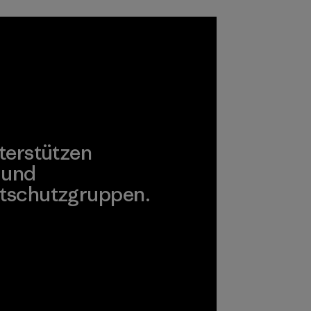
Umwelt, Arbeiter
und Verbraucher
unbedenklich sind.
Programm
terstützen
 und
tschutzgruppen.
agonia Action Works