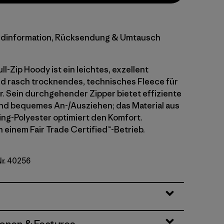
dinformation, Rücksendung & Umtausch
ull-Zip Hoody ist ein leichtes, exzellent
d rasch trocknendes, technisches Fleece für
r. Sein durchgehender Zipper bietet effiziente
und bequemes An-/Ausziehen; das Material aus
ng-Polyester optimiert den Komfort.
n einem Fair Trade Certified™-Betrieb.
Nr. 40256