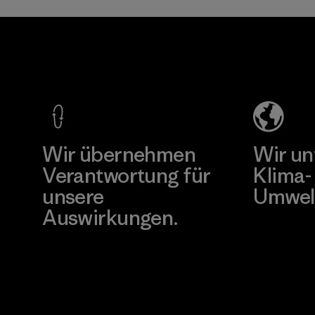
Kingwhale
MAS Active
Industries
(Pvt) Ltd. -
Corp.
Asialine
Material-supplier
Factory
Mehr dazu
Mehr dazu
Wir übernehmen
Wir un
Verantwortung für
Klima-
unsere
Umwel
Auswirkungen.
Besuche Pat
Unser Fußabdruck