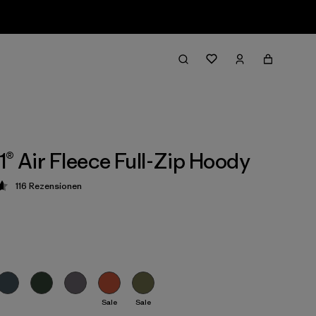
1® Air Fleece Full-Zip Hoody
116
Rezensionen
ung: 4.7 / 5
Sale
Sale