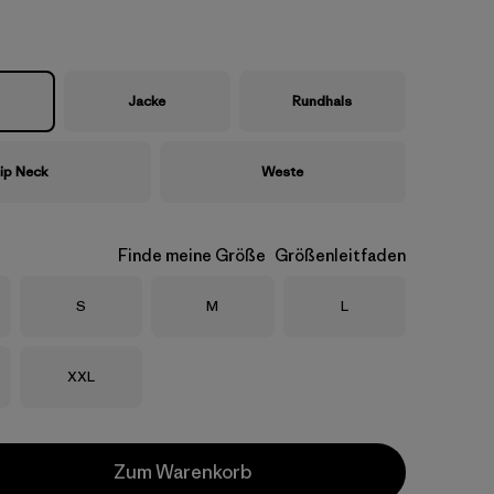
Jacke
Rundhals
ip Neck
Weste
Finde meine Größe
Größenleitfaden
Größe
Größe
Größe
S
M
L
Größe
XXL
Zum Warenkorb