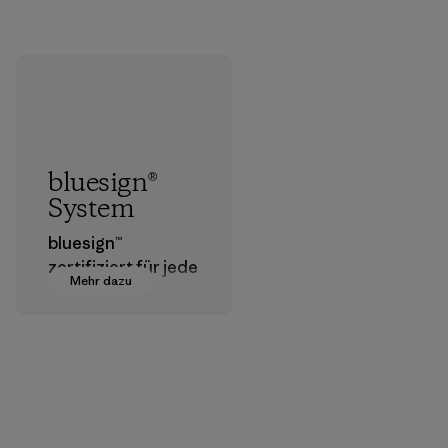
bluesign®
System
bluesign™
zertifiziert für jede
Mehr dazu
Stufe der
Textilherstellung
geeignete
Chemikalien,
Verfahren,
Materialien und
Produkte, die für