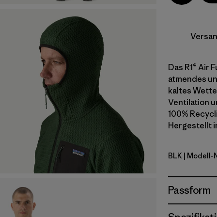
Versan
Das R1® Air F
atmendes un
kaltes Wette
Ventilation 
100% Recycli
Hergestellt i
BLK
| Modell-
Black
Passform