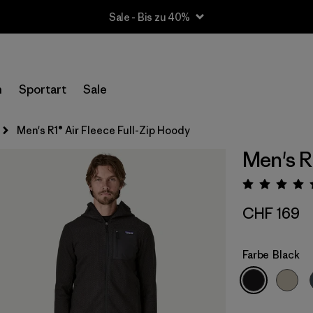
Sale - Bis zu 40%
n
Sportart
Sale
Men's R1® Air Fleece Full-Zip Hoody
Men's R
Bewert
CHF 169
Farbe
Black