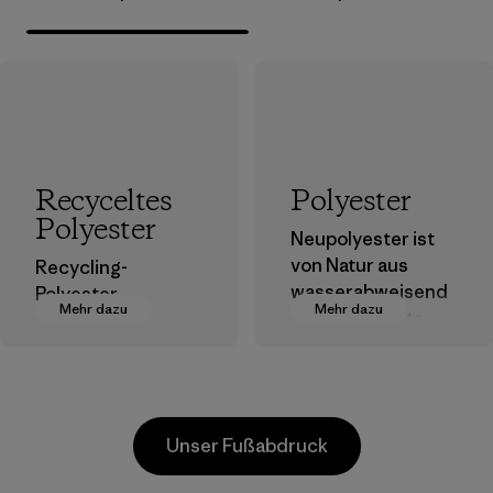
Recyceltes
Polyester
Polyester
Neupolyester ist
von Natur aus
Recycling-
wasserabweisend
Polyester
Mehr dazu
Mehr dazu
und bringt gute
verringert unsere
Leistungen als
Abhängigkeit von
Outdoor-Kleidung.
erdölbasierten
Materialien.
Materialien
Materialien
Unser Fußabdruck