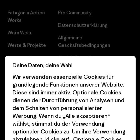
Patagonia Action
Pro Community
Works
Datenschutzerklärung
Worn Wear
Allgemeine
Werte & Projekte
Geschäftsbedingungen
Progress Report
Cookie Einstellungen
Deine Daten, deine Wahl
Business Unusual
Karriere
Wir verwenden essenzielle Cookies für
Klimaziele
Pressekontakt
grundlegende Funktionen unserer Website.
Diese sind immer aktiv. Optionale Cookies
1% For The Planet
Industry program
dienen der Durchführung von Analysen und
dem Schalten von personalisierter
Wie wir finanzieren
Affiliate-Programm
Werbung. Wenn du „Alle akzeptieren“
Geschenkgutscheine
Patagonia Schweiz
wählst, stimmst du der Verwendung
Seitenverzeichnis
optionaler Cookies zu. Um ihre Verwendung
Stores in deiner Nähe
abzulehnen, klicke auf „Optionale Cookies