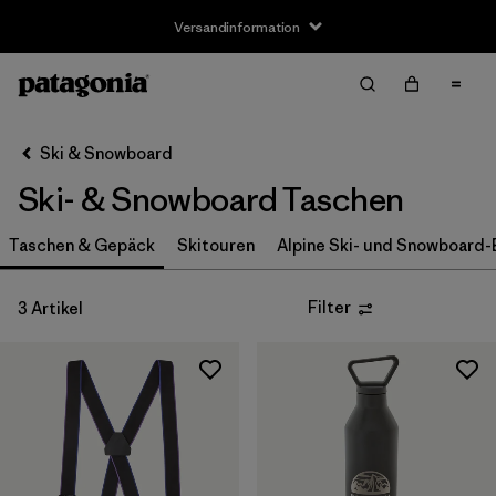
Versandinformation
Filter & Sort
Alle löschen
Sortieren nach
Ski & Snowboard
Filter by
Größe
Ski- & Snowboard Taschen
S
(1)
Taschen & Gepäck
Skitouren
Alpine Ski- und Snowboard-
S/M
(1)
Filter
3 Artikel
M
(1)
L
(1)
L/XL
(1)
Einheitsgröße
(1)