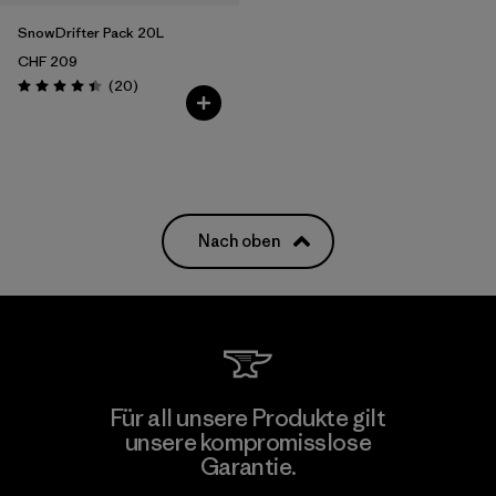
SnowDrifter Pack 20L
CHF 209
Rezensionen
(20
)
Bewertung: 4.4 / 5
Nach oben
Für all unsere Produkte gilt
unsere kompromisslose
Garantie.