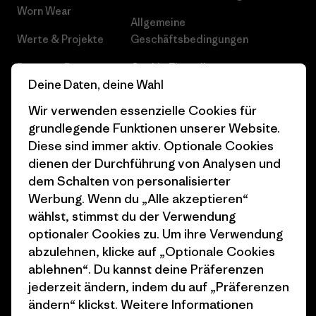
Worn Wear
Allgemeine
Werte & Projekte
Geschäftsbedingungen
Progress Report
Cookie Einstellungen
Deine Daten, deine Wahl
Business Unusual
Karriere
Wir verwenden essenzielle Cookies für
Klimaziele
Pressekontakt
grundlegende Funktionen unserer Website.
Diese sind immer aktiv. Optionale Cookies
1% For The Planet
Industry program
dienen der Durchführung von Analysen und
dem Schalten von personalisierter
Wie wir finanzieren
Affiliate-Programm
Werbung. Wenn du „Alle akzeptieren“
Geschenkgutscheine
Patagonia Schweiz
wählst, stimmst du der Verwendung
Seitenverzeichnis
optionaler Cookies zu. Um ihre Verwendung
Stores in deiner Nähe
abzulehnen, klicke auf „Optionale Cookies
ablehnen“. Du kannst deine Präferenzen
jederzeit ändern, indem du auf „Präferenzen
ändern“ klickst. Weitere Informationen