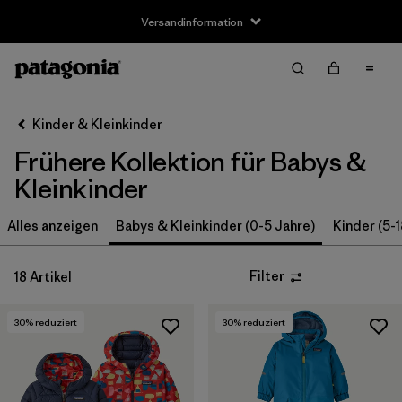
Versandinformation
Filter & Sort
Alle löschen
Sortieren nach
Kinder & Kleinkinder
Filter by
Größe
Frühere Kollektion für Babys &
0-3m
(3)
Kleinkinder
3-6m
(13)
Alles anzeigen
Babys & Kleinkinder (0-5 Jahre)
Kinder (5-1
6-12m
(9)
Filter
18 Artikel
12-18m
(8)
30
% reduziert
30
% reduziert
12-24m
(1)
2 Jahre
(12)