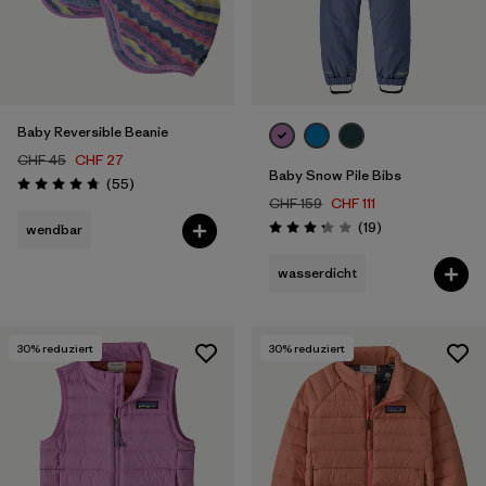
Baby Reversible Beanie
CHF 45
CHF 27
Baby Snow Pile Bibs
Rezensionen
(55
)
Bewertung: 4.7 / 5
CHF 159
CHF 111
Rezensionen
(19
)
wendbar
Bewertung: 3.3 / 5
wasserdicht
30
% reduziert
30
% reduziert