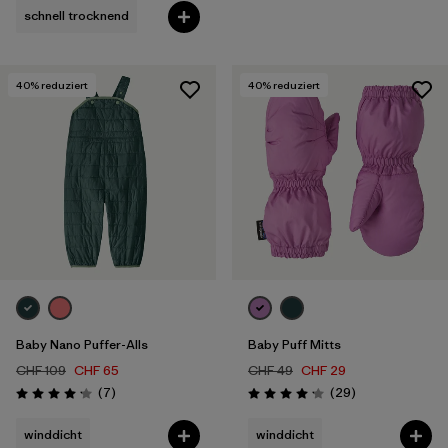
schnell trocknend
40
% reduziert
40
% reduziert
Baby Nano Puffer-Alls
Baby Puff Mitts
CHF 109
CHF 65
CHF 49
CHF 29
Rezensionen
Rezensionen
(7
)
(29
)
Bewertung: 4.1 / 5
Bewertung: 4.1 / 5
winddicht
winddicht