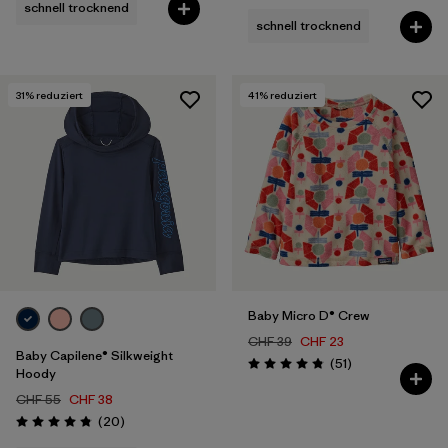
schnell trocknend
schnell trocknend
31
% reduziert
41
% reduziert
Baby Micro D® Crew
CHF 39
CHF 23
Baby Capilene® Silkweight
Rezensionen
(51
)
Bewertung: 4.9 / 5
Hoody
CHF 55
CHF 38
Rezensionen
(20
)
Bewertung: 4.8 / 5