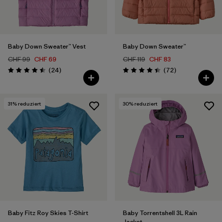
Baby Down Sweater™ Vest
Baby Down Sweater™
CHF 99
CHF 69
CHF 119
CHF 83
Rezensionen
Rezensionen
(24
)
(72
)
Bewertung: 4.5 / 5
Bewertung: 4.5 / 5
31
% reduziert
30
% reduziert
Baby Fitz Roy Skies T-Shirt
Baby Torrentshell 3L Rain
Jacket