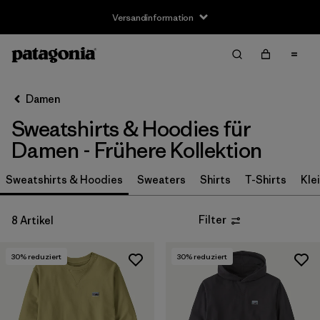
Versandinformation
Filter & Sort
Alle löschen
Sortieren nach
Damen
Filter by
Größe
Sweatshirts & Hoodies für
XXS
(3)
Damen - Frühere Kollektion
XS
(5)
Sweatshirts & Hoodies
Sweaters
Shirts
T-Shirts
Kle
S
(5)
Filter
8 Artikel
M
(6)
30
% reduziert
30
% reduziert
L
(5)
XL
(5)