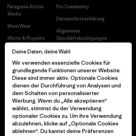
Patagonia Action
Pro Community
Works
Datenschutzerklärung
Worn Wear
Allgemeine
Werte & Projekte
Geschäftsbedingungen
Progress Report
Cookie Einstellungen
Deine Daten, deine Wahl
Wir verwenden essenzielle Cookies für
Business Unusual
Karriere
grundlegende Funktionen unserer Website.
Klimaziele
Pressekontakt
Diese sind immer aktiv. Optionale Cookies
dienen der Durchführung von Analysen und
1% For The Planet
Industry program
dem Schalten von personalisierter
Wie wir finanzieren
Affiliate-Programm
Werbung. Wenn du „Alle akzeptieren“
wählst, stimmst du der Verwendung
Geschenkgutscheine
Patagonia Schweiz
optionaler Cookies zu. Um ihre Verwendung
Seitenverzeichnis
abzulehnen, klicke auf „Optionale Cookies
Stores in deiner Nähe
ablehnen“. Du kannst deine Präferenzen