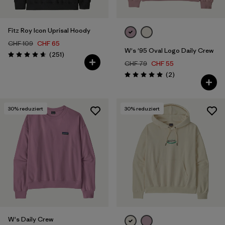
Fitz Roy Icon Uprisal Hoody
CHF 109
CHF 65
W's '95 Oval Logo Daily Crew
Rezensionen
(251
)
Bewertung: 4.7 / 5
CHF 79
CHF 55
Rezensionen
(2
)
Bewertung: 5.0 / 5
30
% reduziert
30
% reduziert
W's Daily Crew