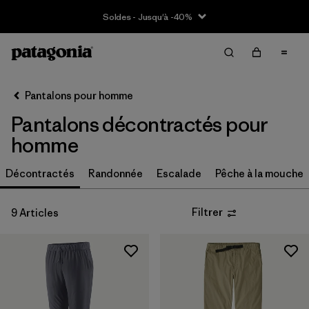
Soldes - Jusqu'à -40%
Filter & Sort
Effacer tout
Trier par
Pantalons pour homme
Filtrer par
Taille
Pantalons décontractés pour
XS
(9)
homme
S
(9)
Décontractés
Randonnée
Escalade
Pêche à la mouche
M
(9)
Filtrer
9 Articles
L
(9)
XL
(9)
XXL
(4)