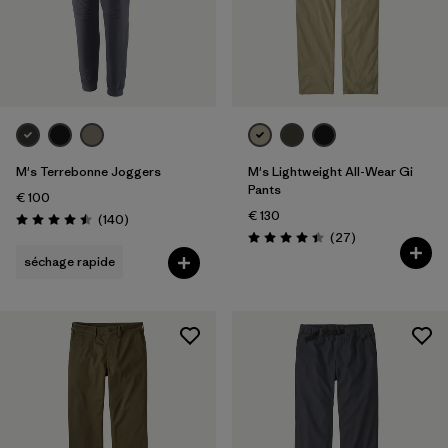
Filtrer par
Coupe
Filtrer par
Prix
Filtrer par
Caractéristiques
M's Terrebonne Joggers
M's Lightweight All-Wear Gi
Pants
€ 100
€ 130
Avis
(140
)
Évaluation: 4.5 / 5
Avis
(27
)
Évaluation: 4.4 / 5
séchage rapide