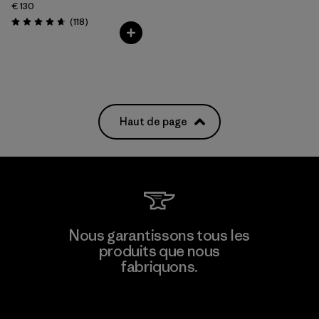
€ 130
Avis
(118
)
Évaluation: 4.7 / 5
Haut de page
Nous garantissons tous les
produits que nous
fabriquons.
Voir la Garantie Ironclad