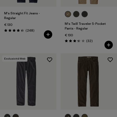
M's Straight Fit Jeans -
Regular
M's Twill Traveler 5-Pocket
€ 130
Pants - Regular
Avis
(248
)
Évaluation: 4.3 / 5
€ 130
Avis
(32
)
Évaluation: 3.3 / 5
Exclusivité Web