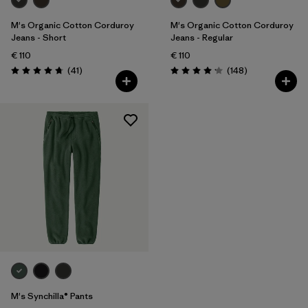
M's Organic Cotton Corduroy
M's Organic Cotton Corduroy
Jeans - Short
Jeans - Regular
€ 110
€ 110
Avis
Avis
(41
)
(148
)
Évaluation: 4.7 / 5
Évaluation: 4.2 / 5
M's Synchilla® Pants