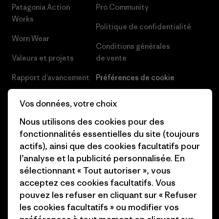
Patagonia Action
Pro Community
Works
Politique de confidentialité
Worn Wear
Conditions générales
Valeurs et projets
de vente
Rapport d’avancement
Préférences de cookie
Business Unusual
Carrières
Vos données, votre choix
Objectifs climatiques
Presse et media
Nous utilisons des cookies pour des
fonctionnalités essentielles du site (toujours
1% For The Planet
Industry program
actifs), ainsi que des cookies facultatifs pour
Comment nous
Programme d’affiliation
l’analyse et la publicité personnalisée. En
finançons
sélectionnant « Tout autoriser », vous
Patagonia Luxembourg Plan du
acceptez ces cookies facultatifs. Vous
Cartes cadeaux
site
pouvez les refuser en cliquant sur « Refuser
les cookies facultatifs » ou modifier vos
Nos magasins