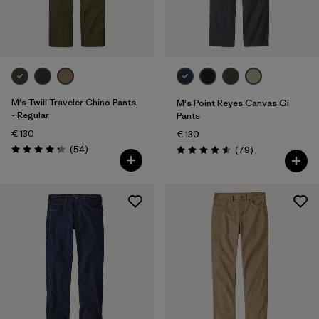
M's Twill Traveler Chino Pants
M's Point Reyes Canvas Gi
- Regular
Pants
€ 130
€ 130
Avis
(54
)
Avis
(79
)
Évaluation: 4.3 / 5
Évaluation: 4.6 / 5