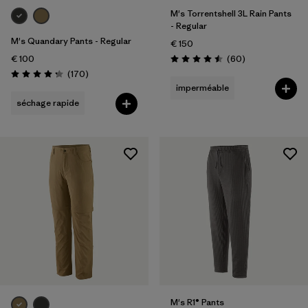
M's Torrentshell 3L Rain Pants
- Regular
M's Quandary Pants - Regular
€ 150
Avis
€ 100
(60
)
Évaluation: 4.5 / 5
Avis
(170
)
Évaluation: 4.2 / 5
imperméable
séchage rapide
M's R1® Pants