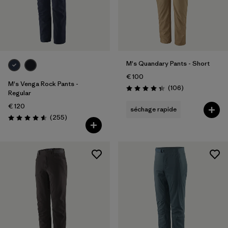
M's Quandary Pants - Short
€ 100
M's Venga Rock Pants -
Avis
(106
)
Évaluation: 4.4 / 5
Regular
€ 120
séchage rapide
Avis
(255
)
Évaluation: 4.6 / 5