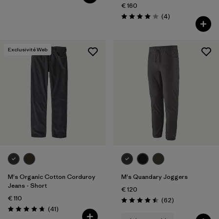
€ 160
Avis
(4
)
Évaluation: 4.0 / 5
Exclusivité Web
M's Organic Cotton Corduroy
M's Quandary Joggers
Jeans - Short
€ 120
€ 110
Avis
(62
)
Évaluation: 4.5 / 5
Avis
(41
)
Évaluation: 4.7 / 5