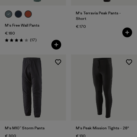
M's Terravia Peak Pants -
Short
M's Free Wall Pants
€ 170
€ 160
Avis
(17
)
Évaluation: 3.8 / 5
M's M10™ Storm Pants
M's Peak Mission Tights - 28"
€ 300
€ 130