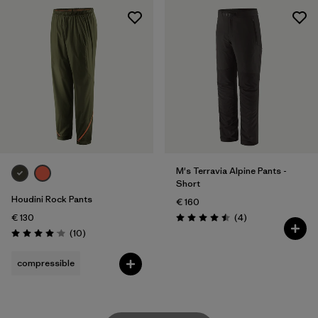
M's Terravia Alpine Pants -
Short
Houdini Rock Pants
€ 160
Avis
€ 130
(4
)
Évaluation: 4.5 / 5
Avis
(10
)
Évaluation: 4.1 / 5
compressible