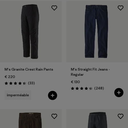
M's Granite Crest Rain Pants
M's Straight Fit Jeans -
Regular
€ 220
€ 130
Avis
(33
)
Évaluation: 4.4 / 5
Avis
(248
)
Évaluation: 4.3 / 5
imperméable