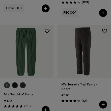
Avis
(103
)
Évaluation: 4.2 / 5
GORE-TEX
RECCO®
M's Terravia Trail Pants -
Short
M's Synchilla® Pants
€ 130
Avis
€ 130
(12
)
Évaluation: 4.1 / 5
Avis
(118
)
Évaluation: 4.7 / 5