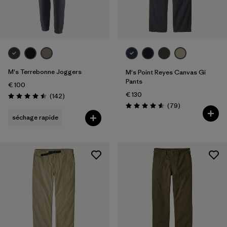
Filtrer par
Coupe
Filtrer par
Couleur
Filtrer par
Prix
M's Terrebonne Joggers
M's Point Reyes Canvas Gi
Pants
€ 100
Filtrer par
€ 130
Caractéristiques
Avis
(142
)
Évaluation: 4.5 / 5
Avis
(79
)
Évaluation: 4.6 / 5
séchage rapide
Filtrer par
Tissu