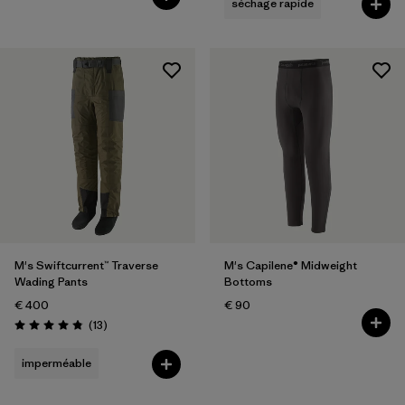
séchage rapide
M's Swiftcurrent™ Traverse
M's Capilene® Midweight
Wading Pants
Bottoms
€ 400
€ 90
Avis
(13
)
Évaluation: 4.8 / 5
imperméable