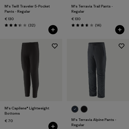
M's Twill Traveler 5-Pocket
M's Terravia Trail Pants -
Pants - Regular
Regular
€ 130
€ 130
Avis
Avis
(32
)
(14
)
Évaluation: 3.3 / 5
Évaluation: 3.7 / 5
M's Capilene® Lightweight
Bottoms
M's Terravia Alpine Pants -
€ 70
Regular