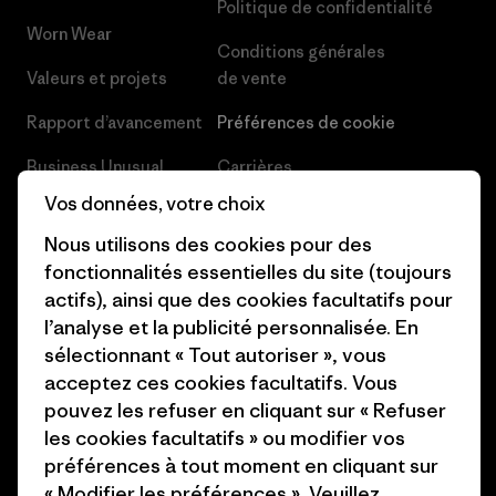
Politique de confidentialité
Worn Wear
Conditions générales
Valeurs et projets
de vente
Rapport d’avancement
Préférences de cookie
Business Unusual
Carrières
Vos données, votre choix
Objectifs climatiques
Presse et media
Nous utilisons des cookies pour des
1% For The Planet
Industry program
fonctionnalités essentielles du site (toujours
actifs), ainsi que des cookies facultatifs pour
Comment nous
Programme d’affiliation
l’analyse et la publicité personnalisée. En
finançons
Patagonia Luxembourg Plan du
sélectionnant « Tout autoriser », vous
Cartes cadeaux
site
acceptez ces cookies facultatifs. Vous
pouvez les refuser en cliquant sur « Refuser
Nos magasins
les cookies facultatifs » ou modifier vos
préférences à tout moment en cliquant sur
« Modifier les préférences ». Veuillez