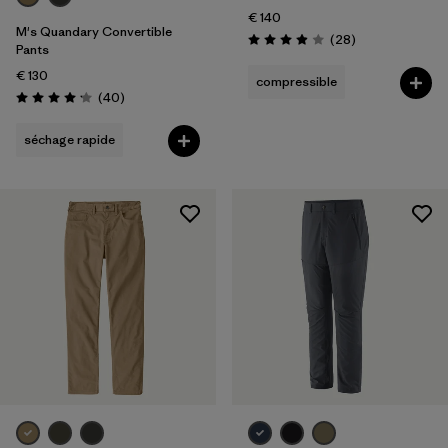
€ 140
M's Quandary Convertible
Avis
(28
)
Évaluation: 4.0 / 5
Pants
€ 130
compressible
Avis
(40
)
Évaluation: 4.2 / 5
séchage rapide