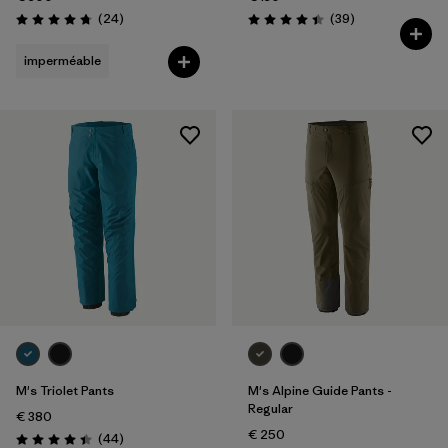
Avis
Avis
(24
)
(39
)
Évaluation: 4.7 / 5
Évaluation: 4.4 / 5
imperméable
M's Triolet Pants
M's Alpine Guide Pants -
Regular
€ 380
€ 250
Avis
(44
)
Évaluation: 4.4 / 5