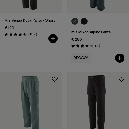
M's Venga Rock Pants - Short
€ 120
M's Mixed Alpine Pants
Avis
(102
)
Évaluation: 4.7 / 5
€ 280
Avis
(4
)
Évaluation: 3.8 / 5
RECCO®