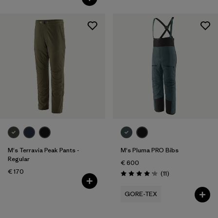
M's Terravia Peak Pants -
M's Pluma PRO Bibs
Regular
€ 600
€ 170
Avis
(11
)
Évaluation: 4.2 / 5
GORE-TEX