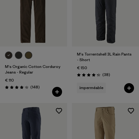
M's Torrentshell 3L Rain Pants
- Short
M's Organic Cotton Corduroy
€ 150
Jeans - Regular
Avis
(38
)
Évaluation: 4.3 / 5
€ 110
Avis
(148
)
imperméable
Évaluation: 4.2 / 5