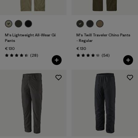
M's Lightweight All-Wear Gi
M's Twill Traveler Chino Pants
Pants
- Regular
€ 130
€ 130
Avis
Avis
(28
)
(54
)
Évaluation: 4.4 / 5
Évaluation: 4.3 / 5