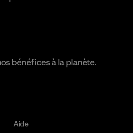
Consulter Patagonia
Action Works
Découvrez notre
empreinte carbone
os bénéfices à la planète.
Aide