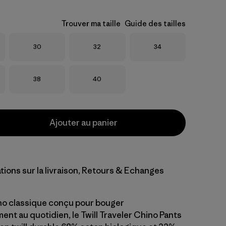
Trouver ma taille
Guide des tailles
Taille
Taille
Taille
30
32
34
Taille
Taille
38
40
Ajouter au panier
tions sur la livraison, Retours & Echanges
no classique conçu pour bouger
ent au quotidien, le Twill Traveler Chino Pants