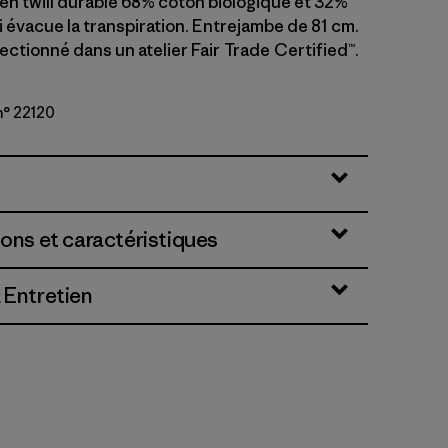
 en twill durable 68% coton biologique et 32%
 évacue la transpiration. Entrejambe de 81 cm.
ctionné dans un atelier Fair Trade Certified™.
n° 22120
y
ions et caractéristiques
 Entretien