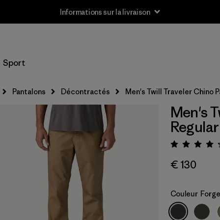
Informations sur la livraison
Sport
Pantalons
Décontractés
Men's Twill Traveler Chino P
Men's Tw
Regular
Évalua
€ 130
Couleur
Forge