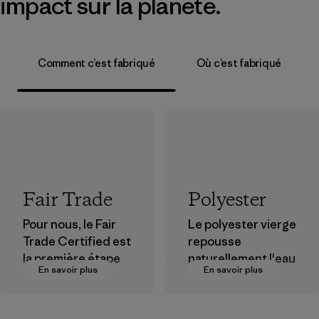
impact sur la planète.
Comment c’est fabriqué
Où c’est fabriqué
Fair Trade
Polyester
Pour nous, le Fair
Le polyester vierge
Trade Certified est
repousse
la première étape
naturellement l'eau
En savoir plus
En savoir plus
vers des
et est très
rémunérations plus
performant en
justes pour nos
extérieur.