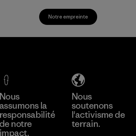
partenaires dans la
Matières
chaîne
Notre empreinte
d'approvisionneme
nt.
Programme
Hirdaramani
Arvind
Industries
Limited
(Pvt) Ltd. -
(Shirting and
Kahathuduw
Khaki
a
Divisions)
En savoir plus
En savoir plus
Factory
Material-supplier
Nous
Nous
assumons la
soutenons
responsabilité
l'activisme de
de notre
terrain.
impact.