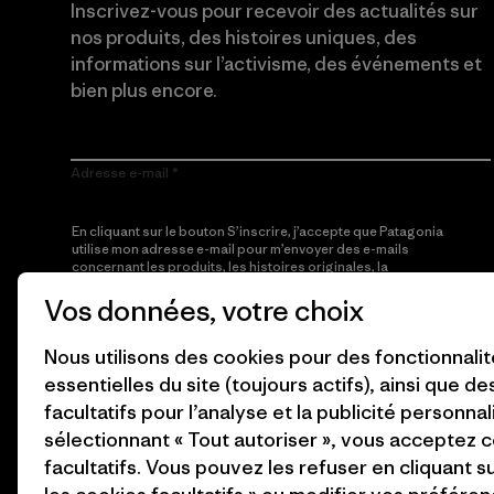
Inscrivez-vous pour recevoir des actualités sur
nos produits, des histoires uniques, des
informations sur l’activisme, des événements et
bien plus encore.
Adresse e-mail
En cliquant sur le bouton S’inscrire, j’accepte que Patagonia
utilise mon adresse e-mail pour m’envoyer des e-mails
concernant les produits, les histoires originales, la
sensibilisation à l’activisme, les informations sur les événements
Vos données, votre choix
et autres, conformément à la
Politique de confidentialité
de
Patagonia.
Nous utilisons des cookies pour des fonctionnali
S’inscrire
essentielles du site (toujours actifs), ainsi que d
facultatifs pour l’analyse et la publicité personnal
sélectionnant « Tout autoriser », vous acceptez 
facultatifs. Vous pouvez les refuser en cliquant s