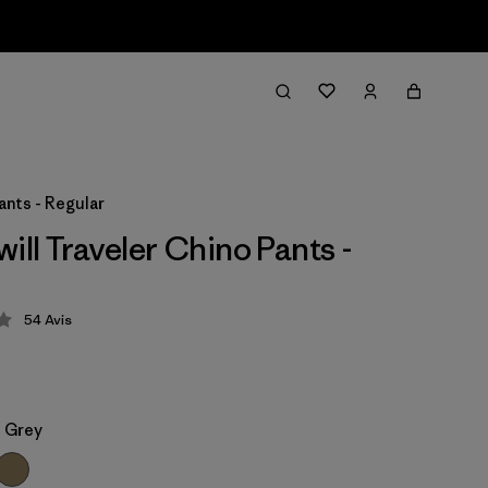
ants - Regular
ill Traveler Chino Pants -
54
Avis
tion: 4.3 / 5
 Grey