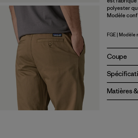
est fabriqué
polyester qui
Modèle confe
FGE
| Modèle 
Forge Gre
Coupe
Spécificat
Matières &