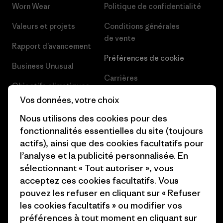
Worn Wear
Politique de confidentialité
Valeurs et projets
Conditions générales
de vente
Rapport d’avancement
Préférences de cookie
Business Unusual
Carrières
Objectifs climatiques
Presse et media
Vos données, votre choix
1% For The Planet
Nous utilisons des cookies pour des
Industry program
Comment nous finançons
fonctionnalités essentielles du site (toujours
Programme d’affiliation
actifs), ainsi que des cookies facultatifs pour
Cartes cadeaux
l’analyse et la publicité personnalisée. En
Patagonia France Plan du site
Nos magasins
sélectionnant « Tout autoriser », vous
acceptez ces cookies facultatifs. Vous
pouvez les refuser en cliquant sur « Refuser
les cookies facultatifs » ou modifier vos
préférences à tout moment en cliquant sur