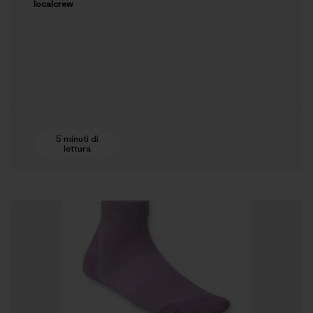
localcrew
5 minuti di
lettura