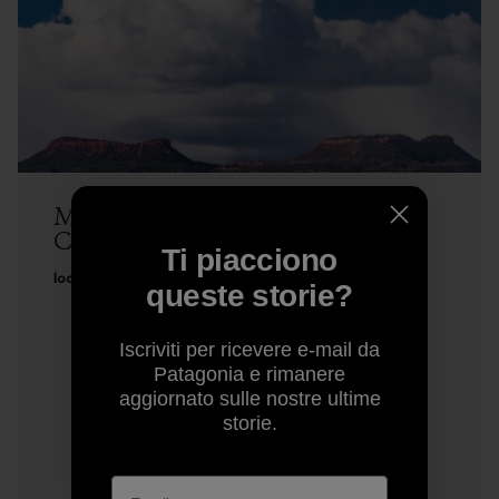
Man Gives U.S. Wild Utah for
Christmas
Ti piacciono
localcrew
queste storie?
Iscriviti per ricevere e-mail da
Patagonia e rimanere
aggiornato sulle nostre ultime
storie.
4 minuti di