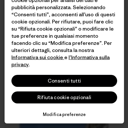
cookie opzionali per analisi dei dati e
pubblicità personalizzata. Selezionando
“Consenti tutti”, acconsenti all’uso di questi
Beach of the King: A Personal History
cookie opzionali. Per rifiutare, puoi fare clic
of Playa Del Rey
su “Rifiuta cookie opzionali” o modificare le
localcrew
tue preferenze in qualsiasi momento
facendo clic su “Modifica preferenze”. Per
ulteriori dettagli, consulta la nostra
Informativa sui cookie
e
l’Informativa sulla
privacy
.
Consenti tutti
5 minuti di
lettura
Rifiuta cookie opzionali
Modifica preferenze