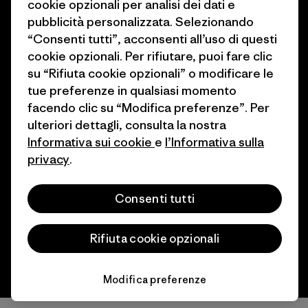
cookie opzionali per analisi dei dati e
Come finanziamo
Programma di affiliazione
pubblicità personalizzata. Selezionando
Buoni regalo
Patagonia Svizzera Mappa del
“Consenti tutti”, acconsenti all’uso di questi
sito
cookie opzionali. Per rifiutare, puoi fare clic
Trova un negozio
su “Rifiuta cookie opzionali” o modificare le
tue preferenze in qualsiasi momento
facendo clic su “Modifica preferenze”. Per
ulteriori dettagli, consulta la nostra
Informativa sui cookie
e
l’Informativa sulla
© 2026 Patagonia, Inc. All Rights Reserved.
privacy
.
Consenti tutti
italiano
Rifiuta cookie opzionali
Modifica preferenze