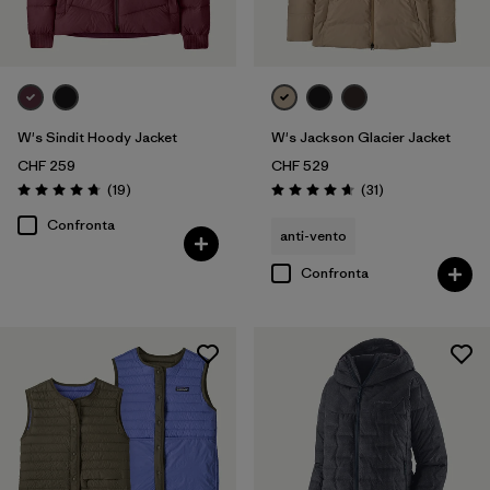
W's Sindit Hoody Jacket
W's Jackson Glacier Jacket
CHF 259
CHF 529
Recensioni
Recensioni
(19
)
(31
)
Valutazione: 4.7 / 5
Valutazione: 4.6 / 5
Confronta
anti-vento
Confronta