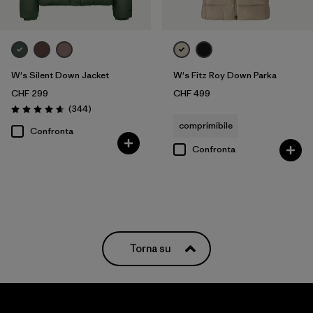
W's Silent Down Jacket
W's Fitz Roy Down Parka
CHF 299
CHF 499
Recensioni
(344
)
Valutazione: 4.6 / 5
comprimibile
Confronta
Confronta
Torna su