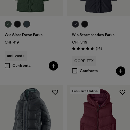
W's Sisar Down Parka
W's Stormshadow Parka
CHF 419
CHF 849
Recensioni
(16
)
Valutazione: 4.8 / 5
anti-vento
GORE-TEX
Confronta
Confronta
Esclusiva Online