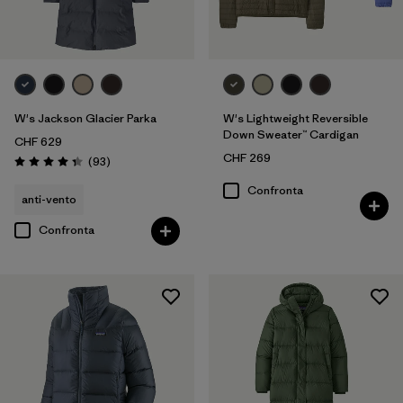
W's Jackson Glacier Parka
W's Lightweight Reversible
Down Sweater™ Cardigan
CHF 629
CHF 269
Recensioni
(93
)
Valutazione: 4.3 / 5
Confronta
anti-vento
Confronta