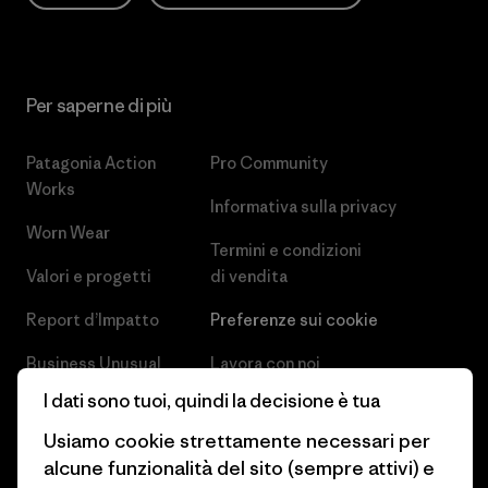
Per saperne di più
Patagonia Action
Pro Community
Works
Informativa sulla privacy
Worn Wear
Termini e condizioni
Valori e progetti
di vendita
Report d’Impatto
Preferenze sui cookie
Business Unusual
Lavora con noi
I dati sono tuoi, quindi la decisione è tua
Obiettivi climatici
Stampa e media
Usiamo cookie strettamente necessari per
1% For The Planet
Industry program
alcune funzionalità del sito (sempre attivi) e