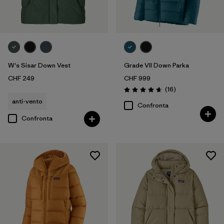
W's Sisar Down Vest
Grade VII Down Parka
CHF 249
CHF 999
Recensioni
(16
)
Valutazione: 4.7 / 5
anti-vento
Confronta
Confronta