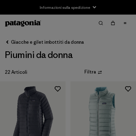
Informazioni sulla spedizione
Filter & Sort
Cancella tutti
Ordina per
Giacche e gilet imbottiti da donna
Filtra per
Taglia
Piumini da donna
XXS
(1)
Filtra
22 Articoli
XS
(21)
S
(21)
M
(22)
L
(22)
XL
(22)