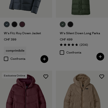
W's Fitz Roy Down Jacket
W's Silent Down Long Parka
CHF 399
CHF 499
Recensioni
(204
)
Valutazione: 4.8 / 5
comprimibile
Confronta
Confronta
Esclusiva Online