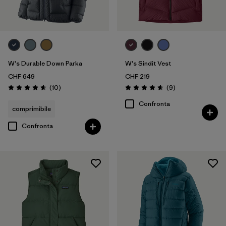
W's Durable Down Parka
W's Sindit Vest
CHF 649
CHF 219
Recensioni
Recensioni
(10
)
(9
)
Valutazione: 4.7 / 5
Valutazione: 4.7 / 5
Confronta
comprimibile
Confronta