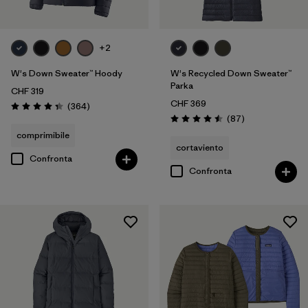
+2
W's Down Sweater™ Hoody
W's Recycled Down Sweater™
Parka
CHF 319
CHF 369
Recensioni
(364
)
Valutazione: 4.4 / 5
Recensioni
(87
)
Valutazione: 4.5 / 5
comprimibile
cortaviento
Confronta
Confronta