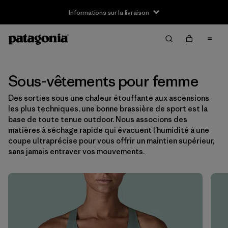
Informations sur la livraison
Filter & Sort
Effacer tout
Trier par
Filtrer par
Taille
Sous-vêtements pour femme
Des sorties sous une chaleur étouffante aux ascensions
XS
(6)
les plus techniques, une bonne brassière de sport est la
base de toute tenue outdoor. Nous associons des
S
(6)
matières à séchage rapide qui évacuent l’humidité à une
coupe ultraprécise pour vous offrir un maintien supérieur,
M
(6)
sans jamais entraver vos mouvements.
L
(7)
XL
(7)
Filtrer par
Couleur