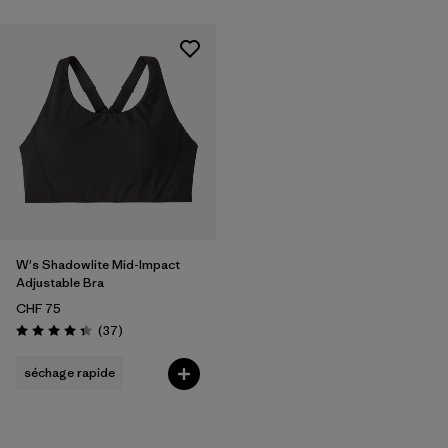
W's Shadowlite Mid-Impact
Adjustable Bra
CHF 75
Avis
(37
)
Évaluation: 4.4 / 5
séchage rapide