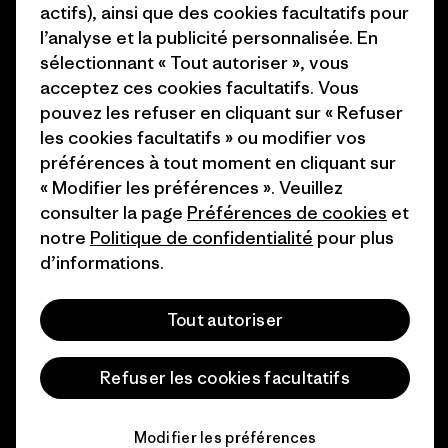
actifs), ainsi que des cookies facultatifs pour
Industry program
l’analyse et la publicité personnalisée. En
Comment nous finançons
Programme d’affiliation
sélectionnant « Tout autoriser », vous
Cartes cadeaux
acceptez ces cookies facultatifs. Vous
Patagonia Suisse Plan du site
pouvez les refuser en cliquant sur « Refuser
Nos magasins
les cookies facultatifs » ou modifier vos
préférences à tout moment en cliquant sur
« Modifier les préférences ». Veuillez
consulter la page
Préférences de cookies
et
notre
Politique de confidentialité
pour plus
© 2026 Patagonia, Inc. All Rights Reserved.
d’informations.
Tout autoriser
français
Refuser les cookies facultatifs
Modifier les préférences