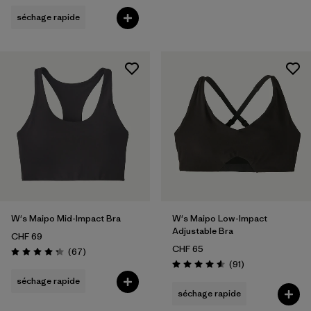
séchage rapide
W's Maipo Mid-Impact Bra
W's Maipo Low-Impact
Adjustable Bra
CHF 69
CHF 65
Avis
(67
)
Évaluation: 4.3 / 5
Avis
(91
)
Évaluation: 4.6 / 5
séchage rapide
séchage rapide