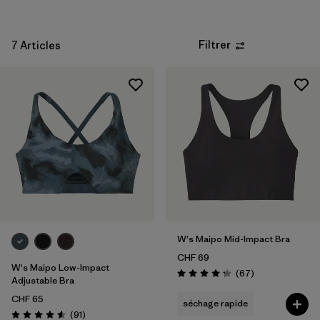
Filtrer
7 Articles
W's Maipo Mid-Impact Bra
CHF 69
W's Maipo Low-Impact
Avis
(67
)
Évaluation: 4.3 / 5
Adjustable Bra
CHF 65
séchage rapide
Avis
(91
)
Évaluation: 4.6 / 5