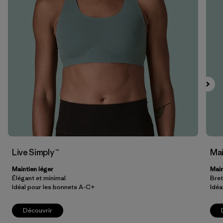
Filtrer par
Prix
Filtrer par
Caractéristiques
Filtrer par
Tissu
Live Simply ™
Mai
Maintien léger
Main
Élégant et minimal
Bret
Idéal pour les bonnets A-C+
Idéa
Découvrir