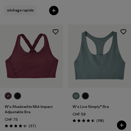
séchage rapide
W's Shadowlite Mid-Impact
W's Live Simply® Bra
Adjustable Bra
CHF 59
CHF 75
Avis
(118
)
Évaluation: 4.5 / 5
Avis
(37
)
Évaluation: 4.4 / 5