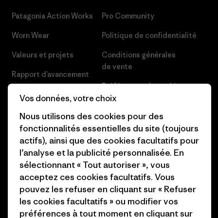
Patagonia Action Works
Pro Community
Worn Wear
Politique de confidentialité
Valeurs et projets
Conditions générales
de vente
Rapport d’avancement
Préférences de cookie
Business Unusual
Vos données, votre choix
Carrières
Objectifs climatiques
Nous utilisons des cookies pour des
Presse et media
fonctionnalités essentielles du site (toujours
1% For The Planet
actifs), ainsi que des cookies facultatifs pour
Industry program
l’analyse et la publicité personnalisée. En
Comment nous finançons
sélectionnant « Tout autoriser », vous
Programme d’affiliation
Cartes cadeaux
acceptez ces cookies facultatifs. Vous
Patagonia Suisse Plan du site
pouvez les refuser en cliquant sur « Refuser
Nos magasins
les cookies facultatifs » ou modifier vos
préférences à tout moment en cliquant sur