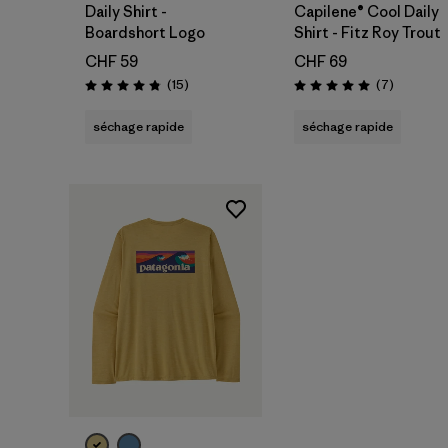
Daily Shirt -
Capilene® Cool Daily
Boardshort Logo
Shirt - Fitz Roy Trout
CHF 59
CHF 69
Avis
Avis
(15
)
(7
)
Évaluation: 4.8 / 5
Évaluation: 5.0 / 5
séchage rapide
séchage rapide