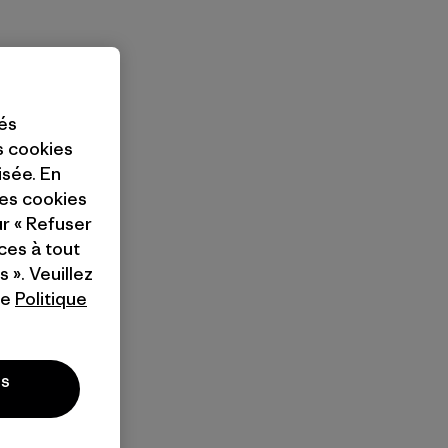
tés
es cookies
isée. En
ces cookies
ur « Refuser
ces à tout
 ». Veuillez
re
Politique
es