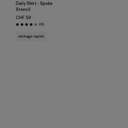
Daily Shirt - Spoke
Stencil
CHF 59
Avis
(6
)
Évaluation: 4.2 / 5
séchage rapide