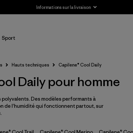
Informations sur la livraison
Filtrer par
Taille
Sport
XS
(2)
S
(6)
s
Hauts techniques
Capilene® Cool Daily
M
(7)
ool Daily pour homme
L
(6)
s polyvalents. Des modèles performants à
XL
(7)
n de l’humidité qui fonctionnent partout, sur
XXL
.
(4)
ene® Cool Trail
Capilene® Cool Merino
Capilene® Coo