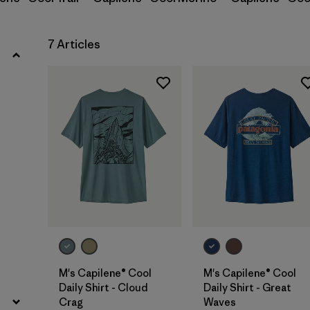
Filtrer par
Famille de produits
Filtrer par
Coupe
7 Articles
Filtrer par
Couleur
Filtrer par
Prix
Filtrer par
Caractéristiques
Filtrer par
Tissu
M's Capilene® Cool
M's Capilene® Cool
Daily Shirt - Cloud
Daily Shirt - Great
Crag
Waves