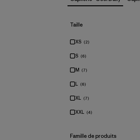
Filtrer par
Taille
XS
(2)
S
(6)
M
(7)
L
(6)
XL
(7)
XXL
(4)
Filtrer par
Famille de produits