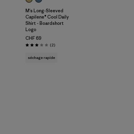
M's Long-Sleeved
Capilene® Cool Daily
Shirt - Boardshort
Logo
CHF 69
Avis
(2
)
Évaluation: 3.0 / 5
séchage rapide