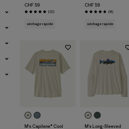
CHF 59
CHF 59
Avis
Avis
(12
)
(8
)
Évaluation: 4.9 / 5
Évaluation: 4.8 / 5
séchage rapide
séchage rapide
M's Capilene® Cool
M's Long-Sleeved