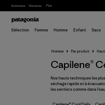
Plus
Activisme
Histoires
Sélection
Femme
Homme
Enfant
Sacs
Homme
Par produit
Haut
Capilene® C
Nos hauts techniques les plu
séchage rapide et à évacuatio
les sentiers comme dans l’eau
Capilene® Cool Daily
Capil