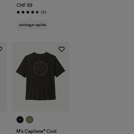
CHF 69
Avis
(5
)
Évaluation: 4.6 / 5
séchage rapide
M's Capilene® Cool