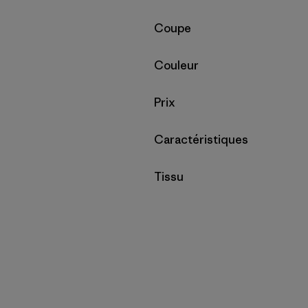
Filtrer par
Coupe
Filtrer par
Couleur
Filtrer par
Prix
Filtrer par
Caractéristiques
Filtrer par
Tissu