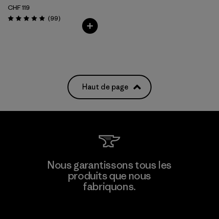
CHF 119
Avis
(99
)
Évaluation: 4.9 / 5
Haut de page
Nous garantissons tous les
produits que nous
fabriquons.
Voir la Garantie Ironclad