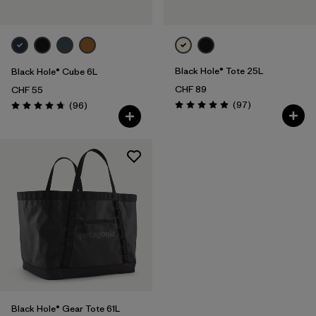
Black Hole® Tote 25L
Black Hole® Cube 6L
CHF 89
CHF 55
Avis
Avis
(97
)
(96
)
Évaluation: 5.0 / 5
Évaluation: 4.8 / 5
Black Hole® Gear Tote 61L