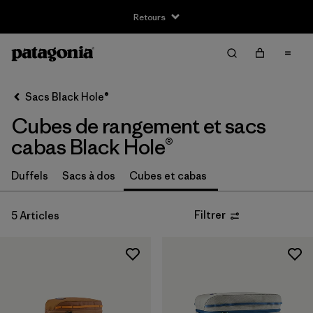
Retours
Filter & Sort
Effacer tout
Trier par
Sacs Black Hole®
Filtrer par
Taille
Cubes de rangement et sacs
Taille Unique
(5)
cabas Black Hole®
Duffels
Sacs à dos
Cubes et cabas
Filtrer par
Genre
Filtrer
5 Articles
Filtrer par
Prix
Filtrer par
Coupe
Filtrer par
Couleur