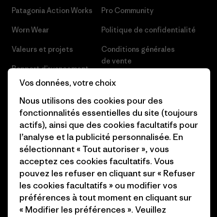
Patagonia Action Works
Pro Community
Worn Wear
Politique de confidentialité
Valeurs et projets
Conditions générales
de vente
Rapport d’avancement
Préférences de cookie
Vos données, votre choix
Business Unusual
Carrières
Nous utilisons des cookies pour des
Objectifs climatiques
fonctionnalités essentielles du site (toujours
Presse et media
actifs), ainsi que des cookies facultatifs pour
1% For The Planet
l’analyse et la publicité personnalisée. En
Industry program
Comment nous finançons
sélectionnant « Tout autoriser », vous
Programme d’affiliation
acceptez ces cookies facultatifs. Vous
Cartes cadeaux
pouvez les refuser en cliquant sur « Refuser
Patagonia Suisse Plan du site
les cookies facultatifs » ou modifier vos
Nos magasins
préférences à tout moment en cliquant sur
« Modifier les préférences ». Veuillez