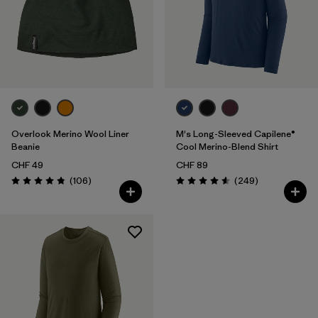
Overlook Merino Wool Liner
M's Long-Sleeved Capilene®
Beanie
Cool Merino-Blend Shirt
CHF 49
CHF 89
Avis
Avis
(106
)
(249
)
Évaluation: 4.8 / 5
Évaluation: 4.6 / 5