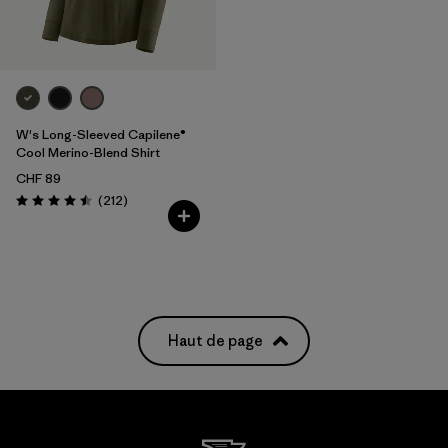
W's Long-Sleeved Capilene®
Cool Merino-Blend Shirt
CHF 89
Avis
(212
)
Évaluation: 4.5 / 5
Haut de page