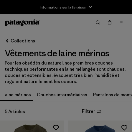
Informations sur la livraison
Filter & Sort
Effacer tout
Trier par
Collections
Filtrer par
Taille
Vêtements de laine mérinos
XS
(4)
Pour les obsédés du naturel, nos premières couches
techniques performantes en laine mélangée sont chaudes,
S
(4)
douces et extensibles, évacuent très bien l'humidité et
régulent naturellement les odeurs.
M
(4)
Laine mérinos
Couches intermédiaires
Pantalons de mont
L
(4)
XL
(4)
Filtrer
5 Articles
XXL
(3)