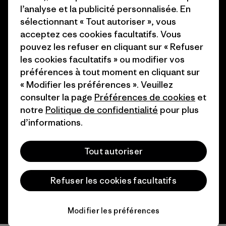
Industry program
l’analyse et la publicité personnalisée. En
Comment nous finançons
Programme d’affiliation
sélectionnant « Tout autoriser », vous
Cartes cadeaux
acceptez ces cookies facultatifs. Vous
Patagonia Suisse Plan du site
pouvez les refuser en cliquant sur « Refuser
Nos magasins
les cookies facultatifs » ou modifier vos
préférences à tout moment en cliquant sur
« Modifier les préférences ». Veuillez
consulter la page
Préférences de cookies
et
notre
Politique de confidentialité
pour plus
© 2026 Patagonia, Inc. All Rights Reserved.
d’informations.
Tout autoriser
français
Refuser les cookies facultatifs
Modifier les préférences