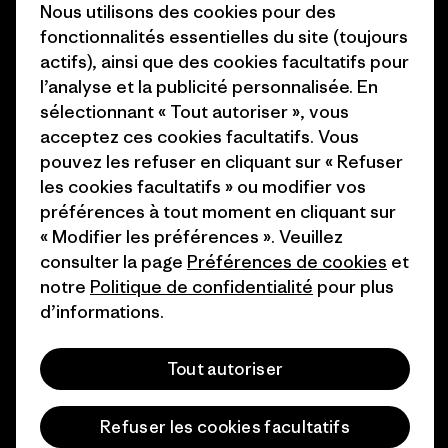
Objectifs climatiques
Nous utilisons des cookies pour des
Presse et media
fonctionnalités essentielles du site (toujours
1% For The Planet
actifs), ainsi que des cookies facultatifs pour
Industry program
l’analyse et la publicité personnalisée. En
Comment nous finançons
sélectionnant « Tout autoriser », vous
Programme d’affiliation
Cartes cadeaux
acceptez ces cookies facultatifs. Vous
Patagonia Suisse Plan du site
pouvez les refuser en cliquant sur « Refuser
Nos magasins
les cookies facultatifs » ou modifier vos
préférences à tout moment en cliquant sur
« Modifier les préférences ». Veuillez
consulter la page
Préférences de cookies
et
notre
Politique de confidentialité
pour plus
© 2026 Patagonia, Inc. All Rights Reserved.
d’informations.
Tout autoriser
français
Refuser les cookies facultatifs