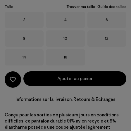
Taille
Trouver ma taille
Guide des tailles
Taille
Taille
Taille
2
4
6
Taille
Taille
Taille
8
10
12
Taille
Taille
14
16
Ajouter au panier
Informations sur la livraison, Retours & Echanges
Conçu pour les sorties de plusieurs jours en conditions
difficiles, ce pantalon durable 91% nylon recyclé et 9%
élasthanne possède une coupe ajustée légèrement