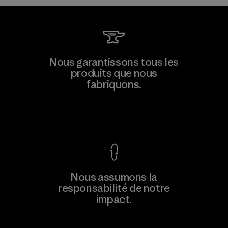
Singtex Industrial
Nous garantissons tous les
produits que nous
Material-supplier
fabriquons.
F
Voir la Garantie Ironclad
En savoir
Nous assumons la
plus
responsabilité de notre
impact.