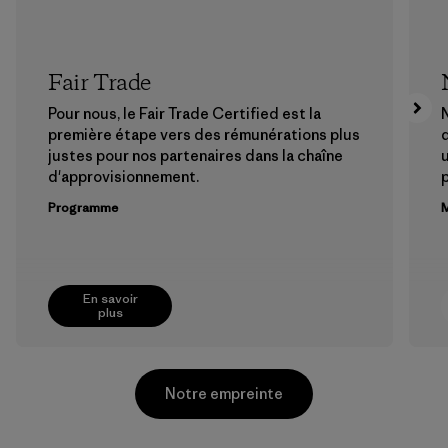
Fair Trade
Pour nous, le Fair Trade Certified est la
N
première étape vers des rémunérations plus
justes pour nos partenaires dans la chaîne
u
d'approvisionnement.
Programme
M
En savoir
plus
Notre empreinte