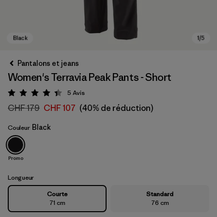
Pantalons et jeans
Women's Terravia Peak Pants - Short
5
Avis
Évaluation: 4.4 / 5
CHF 179
CHF 107
(40% de réduction)
Black
Couleur
Black
Promo
Longueur
Courte
Standard
71 cm
76 cm