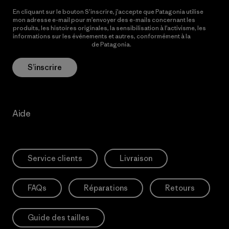
En cliquant sur le bouton S’inscrire, j’accepte que Patagonia utilise
mon adresse e-mail pour m’envoyer des e-mails concernant les
produits, les histoires originales, la sensibilisation à l’activisme, les
informations sur les événements et autres, conformément à la
Politique de confidentialité
de Patagonia.
S’inscrire
Aide
Service clients
Livraison
FAQs
Réparations
Retours
Guide des tailles