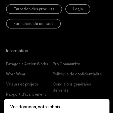
Entretien des produits
Login
Formulaire de contact
Information
Patagonia Action Works
Pro Community
Worn Wear
Politique de confidentialité
Valeurs et projets
Conditions générales
de vente
Rapport d’avancement
Préférences de cookie
Business Unusual
Vos données, votre choix
Carrières