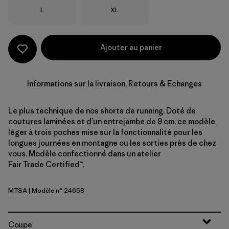
Taille
Taille
L
XL
Ajouter au panier
Informations sur la livraison, Retours & Echanges
Le plus technique de nos shorts de running. Doté de
coutures laminées et d’un entrejambe de 9 cm, ce modèle
léger à trois poches mise sur la fonctionnalité pour les
longues journées en montagne ou les sorties près de chez
vous. Modèle confectionné dans un atelier
Fair Trade Certified™.
MTSA
| Modèle n° 24658
Moon Tripper: Blue Sage
Coupe