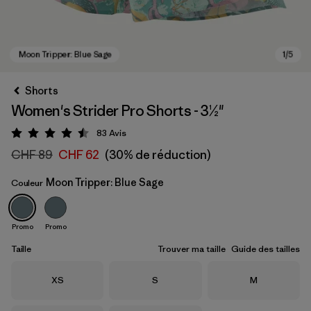
Shorts
Women's Strider Pro Shorts - 3½"
83
Avis
Évaluation: 4.5 / 5
CHF 89
CHF 62
(30% de réduction)
Moon Tripper: Blue Sage
Couleur
Moon Tripper: Blue Sage
Promo
Promo
Taille
Trouver ma taille
Guide des tailles
Taille
Taille
Taille
XS
S
M