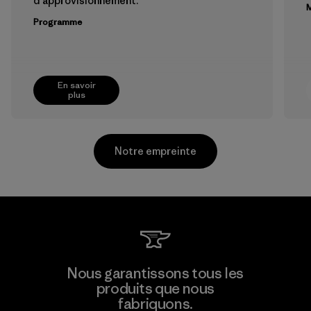
d'approvisionnement.
M
Programme
En savoir
plus
Notre empreinte
Singtex Industrial
Nous garantissons tous les
produits que nous
Material-supplier
F
fabriquons.