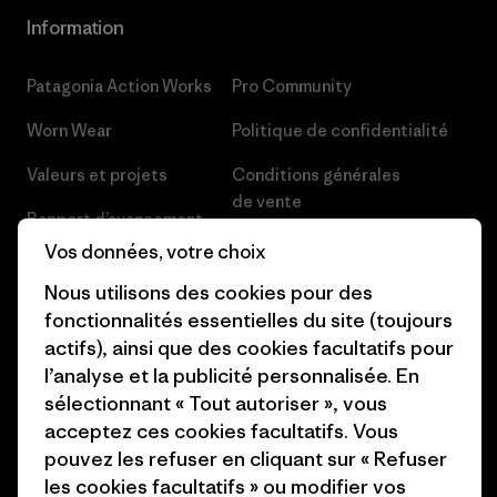
Information
Patagonia Action Works
Pro Community
Worn Wear
Politique de confidentialité
Valeurs et projets
Conditions générales
de vente
Rapport d’avancement
Préférences de cookie
Vos données, votre choix
Business Unusual
Nous utilisons des cookies pour des
Carrières
Objectifs climatiques
fonctionnalités essentielles du site (toujours
Presse et media
actifs), ainsi que des cookies facultatifs pour
1% For The Planet
l’analyse et la publicité personnalisée. En
Industry program
Comment nous finançons
sélectionnant « Tout autoriser », vous
Programme d’affiliation
acceptez ces cookies facultatifs. Vous
Cartes cadeaux
pouvez les refuser en cliquant sur « Refuser
Patagonia Suisse Plan du site
les cookies facultatifs » ou modifier vos
Nos magasins