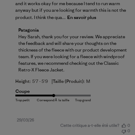
and it works okay for me because I tend to run warm
anyway but if you are looking for warmth this is not the
product. I think the qua...
En savoir plus
Commentaires du propriétaire du magasin sur l'exam
Patagonia
Hey Sarah, thank you for your review. We appreciate 
the feedback and will share your thoughts on the 
thickness of the fleece with our product development 
team. If you were looking for a fleece with windproof 
features, we recommend checking out the 
Classic 
Retro-X Fleece Jacket
.
|
Height:
5'7 - 5'9
Taille (produit):
M
Coupe
Date
29/03/26
Cette critique a-t-elle été utile?
0
de
0
publication