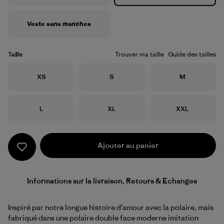
Veste sans manches
Taille
Trouver ma taille
Guide des tailles
Taille
Taille
Taille
XS
S
M
Taille
Taille
Taille
L
XL
XXL
Ajouter au panier
Informations sur la livraison, Retours & Echanges
Inspiré par notre longue histoire d’amour avec la polaire, mais
fabriqué dans une polaire double face moderne imitation