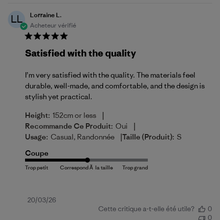
Lorraine L.
LL
Acheteur vérifié
Satisfied with the quality
I’m very satisfied with the quality. The materials feel
durable, well-made, and comfortable, and the design is
stylish yet practical.
|
Height:
152cm or less
|
Recommande Ce Produit:
Oui
|
Usage:
Casual, Randonnée
Taille (produit):
S
Coupe
Date
20/03/26
Cette critique a-t-elle été utile?
0
de
0