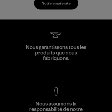
Notre empreinte
Ceylon Knit Trend (Pvt) Ltd. -
Nous garantissons tous les
Eheliyagoda
produits que nous
fabriquons.
Factory
Voir la Garantie Ironclad
En savoir
Nous assumons la
plus
responsabilité de notre