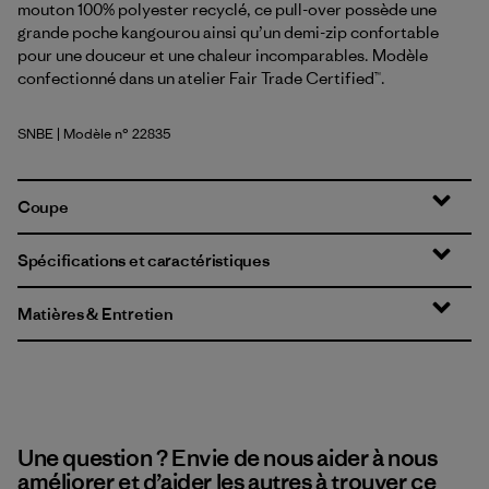
mouton 100% polyester recyclé, ce pull-over possède une
grande poche kangourou ainsi qu’un demi-zip confortable
pour une douceur et une chaleur incomparables. Modèle
confectionné dans un atelier Fair Trade Certified™.
SNBE
| Modèle n° 22835
Sunken Blue
Coupe
Spécifications et caractéristiques
Matières & Entretien
Une question ? Envie de nous aider à nous
améliorer et d’aider les autres à trouver ce