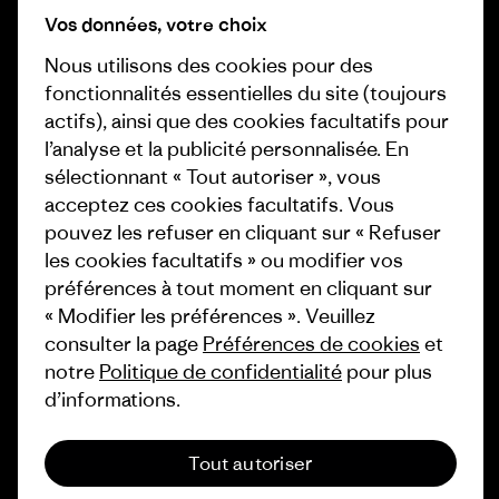
Préférences de cookie
Vos données, votre choix
Business Unusual
Nous utilisons des cookies pour des
Carrières
Objectifs climatiques
fonctionnalités essentielles du site (toujours
Presse et media
actifs), ainsi que des cookies facultatifs pour
1% For The Planet
l’analyse et la publicité personnalisée. En
Industry program
Comment nous finançons
sélectionnant « Tout autoriser », vous
Programme d’affiliation
acceptez ces cookies facultatifs. Vous
Cartes cadeaux
pouvez les refuser en cliquant sur « Refuser
Patagonia Suisse Plan du site
les cookies facultatifs » ou modifier vos
Nos magasins
préférences à tout moment en cliquant sur
« Modifier les préférences ». Veuillez
consulter la page
Préférences de cookies
et
notre
Politique de confidentialité
pour plus
d’informations.
© 2026 Patagonia, Inc. All Rights Reserved.
Tout autoriser