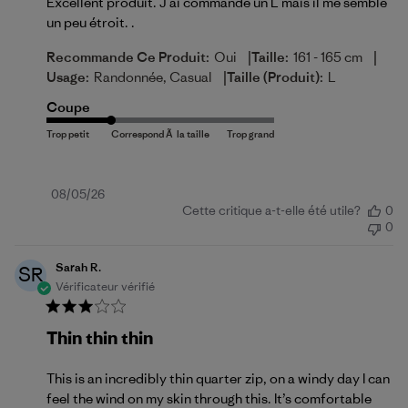
Excellent produit. J ai commandé un L mais il me semble
un peu étroit. .
|
|
Recommande Ce Produit:
Oui
Taille:
161 - 165 cm
|
Usage:
Randonnée, Casual
Taille (produit):
L
Coupe
Date
08/05/26
Cette critique a-t-elle été utile?
0
de
0
publication
Sarah R.
SR
Vérificateur vérifié
Thin thin thin
This is an incredibly thin quarter zip, on a windy day I can
feel the wind on my skin through this. It’s comfortable