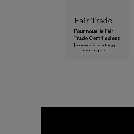
Fair Trade
Pour nous, le Fair
Trade Certified est
la première étape
En savoir plus
vers des
rémunérations plus
justes pour nos
partenaires dans la
chaîne
d'approvisionneme
nt.
Programme