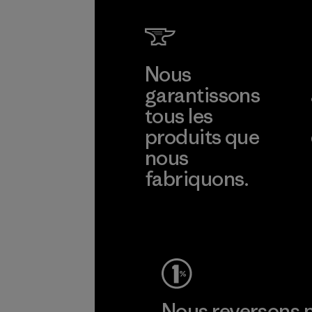
Nous
garantissons
tous les
produits que
nous
fabriquons.
Voir la Garantie Ironclad
Nous reversons n