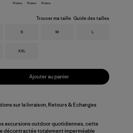
Promo
Promo
Promo
Trouver ma taille
Guide des tailles
Taille
Taille
Taille
S
M
L
Taille
XXL
Ajouter au panier
tions sur la livraison, Retours & Echanges
les excursions outdoor quotidiennes, cette
ie décontractée totalement imperméable