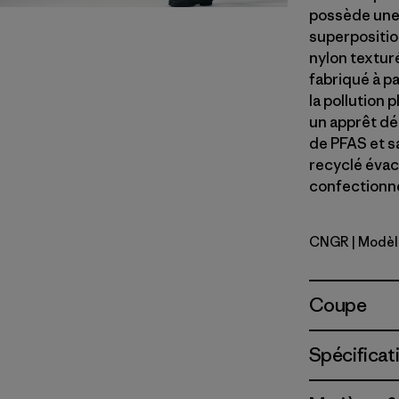
possède une 
superpositio
nylon textu
fabriqué à pa
la pollution 
un apprêt dé
de PFAS et s
recyclé évac
confectionné 
CNGR
| Modè
Canopy G
Coupe
Spécificat