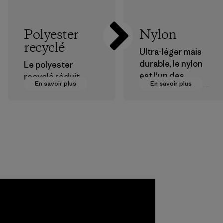
Polyester
Nylon
recyclé
Ultra-léger mais
durable, le nylon
Le polyester
est l'un des
recyclé réduit
En savoir plus
En savoir plus
matériaux les plus
notre dépendance
résistants que
aux matières
nous utilisons dans
dérivées du
nos vêtements et
pétrole.
équipements.
Matières
Matières