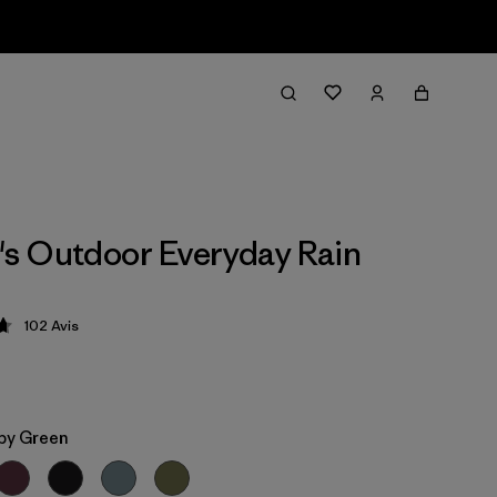
s Outdoor Everyday Rain
102
Avis
ion: 4.7 / 5
py Green