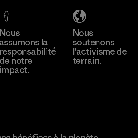
Factory
Material-supplier
En savoir plus
En savoir plus
Nous
Nous
assumons la
soutenons
responsabilité
l'activisme de
de notre
terrain.
impact.
Consulter Patagonia
Action Works
Découvrez notre
empreinte carbone
os bénéfices à la planète.