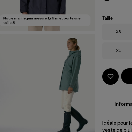
Taille
Notre mannequin mesure 1,76 m et porte une
taille S
Taille
XS
Taille
XL
Informa
Idéale pour 
veste de plu