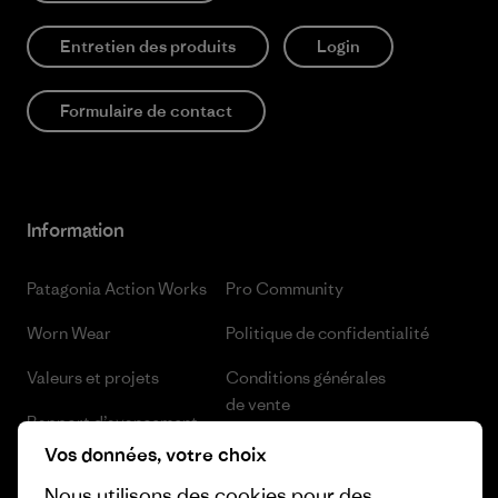
Entretien des produits
Login
Formulaire de contact
Information
Patagonia Action Works
Pro Community
Worn Wear
Politique de confidentialité
Valeurs et projets
Conditions générales
de vente
Rapport d’avancement
Préférences de cookie
Vos données, votre choix
Business Unusual
Nous utilisons des cookies pour des
Carrières