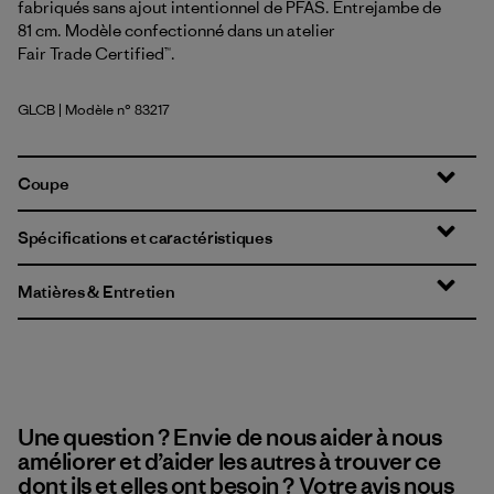
fabriqués sans ajout intentionnel de PFAS. Entrejambe de
81 cm. Modèle confectionné dans un atelier
Fair Trade Certified™.
GLCB
| Modèle n° 83217
Glacial Blue
Coupe
Spécifications et caractéristiques
Matières & Entretien
Une question ? Envie de nous aider à nous
améliorer et d’aider les autres à trouver ce
dont ils et elles ont besoin ? Votre avis nous