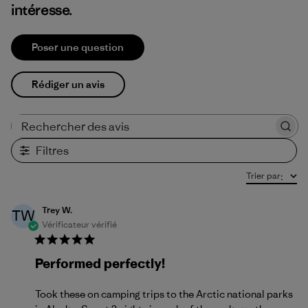
intéresse.
Poser une question
Rédiger un avis
Rechercher des avis
Filtres
Trier par
:
Trey W.
TW
Vérificateur vérifié
Performed perfectly!
Took these on camping trips to the Arctic national parks