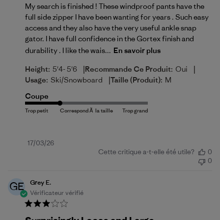
My search is finished ! These windproof pants have the
full side zipper I have been wanting for years . Such easy
access and they also have the very useful ankle snap
gator. I have full confidence in the Gortex finish and
durability . I like the wais...
En savoir plus
|
|
Height:
5'4- 5'6
Recommande Ce Produit:
Oui
|
Usage:
Ski/Snowboard
Taille (produit):
M
Coupe
Date
17/03/26
Cette critique a-t-elle été utile?
0
de
0
publication
Grey E.
GE
Vérificateur vérifié