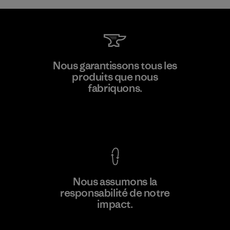
W.L. Gore & Associates, Inc.
Nous garantissons tous les
produits que nous
Material-supplier
fabriquons.
F
Voir la Garantie Ironclad
En savoir
Nous assumons la
plus
responsabilité de notre
impact.