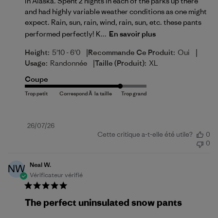
in Alaska. Spent 2 nights in each of the parks up there
and had highly variable weather conditions as one might
expect. Rain, sun, rain, wind, rain, sun, etc. these pants
performed perfectly! K...
En savoir plus
|
|
Height:
5'10 - 6'0
Recommande Ce Produit:
Oui
|
Usage:
Randonnée
Taille (produit):
XL
Coupe
Date
26/07/26
Cette critique a-t-elle été utile?
0
de
0
publication
Neal W.
NW
Vérificateur vérifié
The perfect uninsulated snow pants