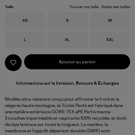
Taille
Trouver ma taille
Guide des tailles
Taille
Taille
Taille
XS
S
M
Taille
Taille
Taille
L
XL
XXL
Ajouter au panier
Informations sur la livraison, Retours & Echanges
Modèle ultra-résistant conçu pour affronter le froid et la
neige en haute montagne, le Triolet Pants est fabriqué dans
une matière extérieure GORE-TEX ePE Performance
3 couches imperméable et respirante 100% recyclée, et doté
de zips latéraux sur toute la longueur. La matière, la
membrane et l’apprêt déperlant durable (DWR) sont