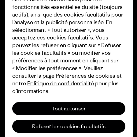
Objectifs climatiques
fonctionnalités essentielles du site (toujours
Presse et media
actifs), ainsi que des cookies facultatifs pour
1% For The Planet
l’analyse et la publicité personnalisée. En
Industry program
Comment nous finançons
sélectionnant « Tout autoriser », vous
Programme d’affiliation
acceptez ces cookies facultatifs. Vous
Cartes cadeaux
pouvez les refuser en cliquant sur « Refuser
Patagonia Suisse Plan du site
les cookies facultatifs » ou modifier vos
Nos magasins
préférences à tout moment en cliquant sur
« Modifier les préférences ». Veuillez
consulter la page
Préférences de cookies
et
notre
Politique de confidentialité
pour plus
d’informations.
© 2026 Patagonia, Inc. All Rights Reserved.
Tout autoriser
français
Refuser les cookies facultatifs