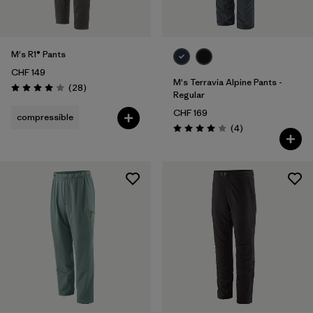
M's R1® Pants
CHF 149
M's Terravia Alpine Pants -
Avis
(28
)
Évaluation: 4.0 / 5
Regular
CHF 169
compressible
Avis
(4
)
Évaluation: 4.0 / 5