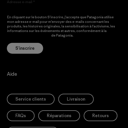
Adresse e-mail
En cliquant sur le bouton S’inscrire, j’accepte que Patagonia utilise
mon adresse e-mail pour m’envoyer des e-mails concernant les
produits, les histoires originales, la sensibilisation à l’activisme, les
informations sur les événements et autres, conformément à la
Politique de confidentialité
de Patagonia.
S’inscrire
Aide
Service clients
Livraison
FAQs
Réparations
Retours