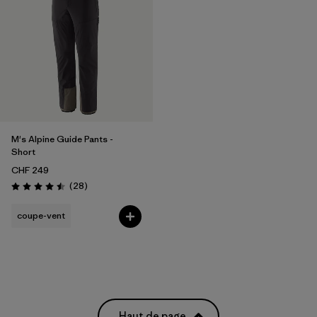
M's Alpine Guide Pants -
Short
CHF 249
Avis
(28
)
Évaluation: 4.5 / 5
coupe-vent
Haut de page