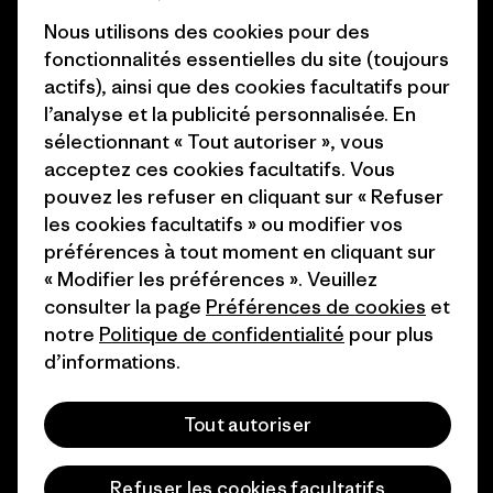
Business Unusual
Nous utilisons des cookies pour des
Carrières
Objectifs climatiques
fonctionnalités essentielles du site (toujours
Presse et media
actifs), ainsi que des cookies facultatifs pour
1% For The Planet
l’analyse et la publicité personnalisée. En
Industry program
Comment nous finançons
sélectionnant « Tout autoriser », vous
Programme d’affiliation
acceptez ces cookies facultatifs. Vous
Cartes cadeaux
pouvez les refuser en cliquant sur « Refuser
Patagonia Suisse Plan du site
les cookies facultatifs » ou modifier vos
Nos magasins
préférences à tout moment en cliquant sur
« Modifier les préférences ». Veuillez
consulter la page
Préférences de cookies
et
notre
Politique de confidentialité
pour plus
d’informations.
© 2026 Patagonia, Inc. All Rights Reserved.
Tout autoriser
français
Refuser les cookies facultatifs