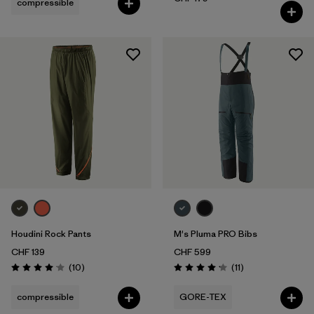
compressible
Houdini Rock Pants
M's Pluma PRO Bibs
CHF 139
CHF 599
Avis
Avis
(10
)
(11
)
Évaluation: 4.1 / 5
Évaluation: 4.2 / 5
compressible
GORE-TEX