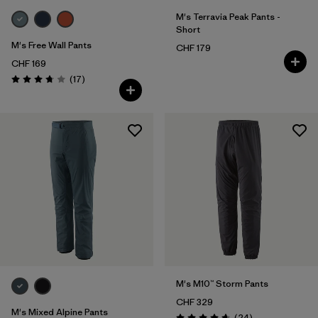
M's Terravia Peak Pants -
Short
M's Free Wall Pants
CHF 179
CHF 169
Avis
(17
)
Évaluation: 3.8 / 5
M's M10™ Storm Pants
CHF 329
M's Mixed Alpine Pants
Avis
(24
)