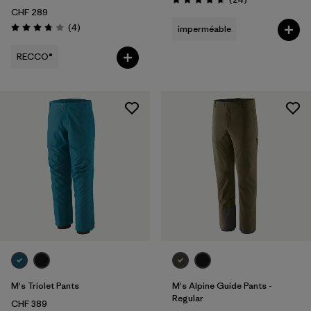
Évaluation: 4.7 / 5
CHF 289
Avis
(4
)
imperméable
Évaluation: 3.8 / 5
RECCO®
M's Triolet Pants
M's Alpine Guide Pants -
Regular
CHF 389