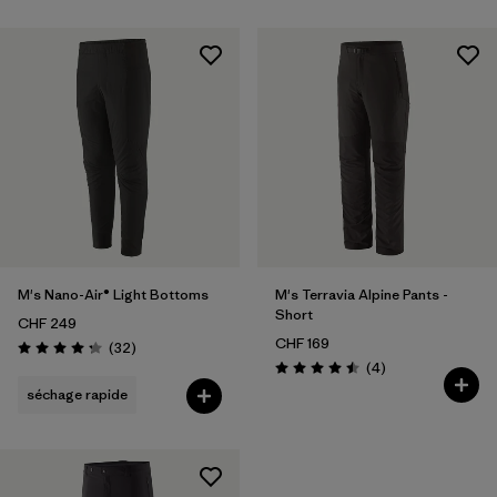
M's Nano-Air® Light Bottoms
M's Terravia Alpine Pants -
Short
CHF 249
CHF 169
Avis
(32
)
Évaluation: 4.3 / 5
Avis
(4
)
Évaluation: 4.5 / 5
séchage rapide