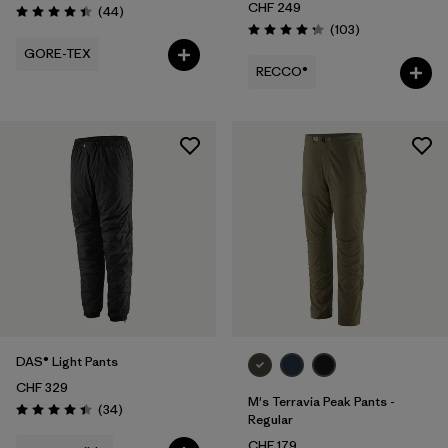
CHF 249
Avis
(44
)
Évaluation: 4.4 / 5
Avis
(103
)
Évaluation: 4.2 / 5
GORE-TEX
RECCO®
DAS® Light Pants
CHF 329
M's Terravia Peak Pants -
Avis
(34
)
Évaluation: 4.4 / 5
Regular
CHF 179