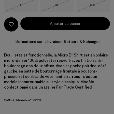
Taille
Taille
Taille
L
XL
XXL
Épuisé
Épuisé
Épuisé
Ajouter au panier
Informations sur la livraison, Retours & Echanges
Douillette et fonctionnelle, la Micro D™ Shirt est en polaire
micro-denier 100% polyester recyclé avec finition anti-
boulochage des deux côtés. Avec sa poche poitrine, côté
gauche, sa patte de boutonnage frontale à boutons-
pression et son bas de vêtement en arrondi, c’est un
modèle incontournable au style classique. Modèle
confectionné dans un atelier Fair Trade Certified™.
SMDB
| Modèle n° 23220
Smolder Blue