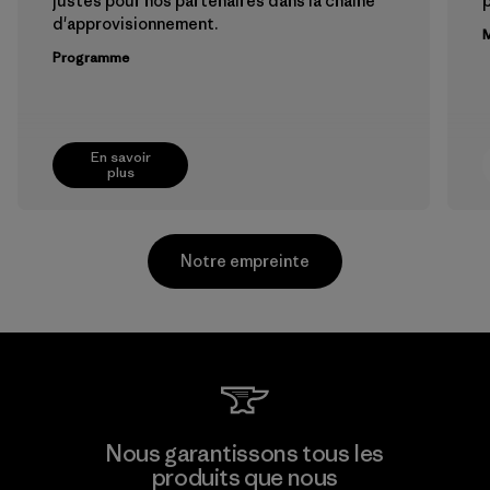
justes pour nos partenaires dans la chaîne
p
d'approvisionnement.
M
Programme
En savoir
plus
Notre empreinte
Pettenati
Nous garantissons tous les
produits que nous
Material-supplier
F