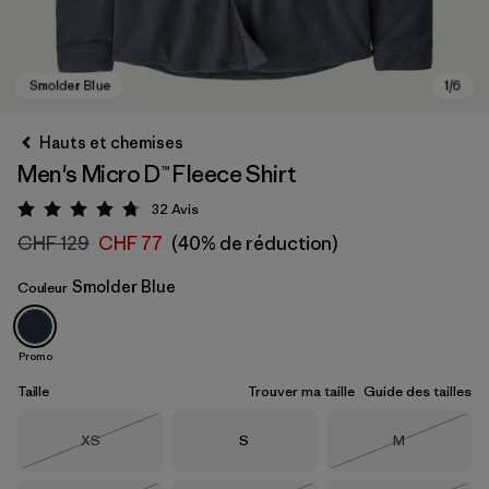
Hauts et chemises
Men's Micro D™ Fleece Shirt
32
Avis
Évaluation: 4.8 / 5
CHF 129
CHF 77
(40% de réduction)
Smolder Blue
Couleur
Smolder Blue
Promo
Taille
Trouver ma taille
Guide des tailles
Taille
Taille
Taille
XS
S
M
Épuisé
Épuisé