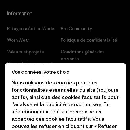
Information
Patagonia Action Works
Pro Community
Worn Wear
Politique de confidentialité
Valeurs et projets
Conditions générales
de vente
Rapport d’avancement
Préférences de cookie
Vos données, votre choix
Business Unusual
Nous utilisons des cookies pour des
Carrières
Objectifs climatiques
fonctionnalités essentielles du site (toujours
Presse et media
actifs), ainsi que des cookies facultatifs pour
1% For The Planet
l’analyse et la publicité personnalisée. En
Industry program
Comment nous finançons
sélectionnant « Tout autoriser », vous
Programme d’affiliation
acceptez ces cookies facultatifs. Vous
Cartes cadeaux
pouvez les refuser en cliquant sur « Refuser
Patagonia Suisse Plan du site