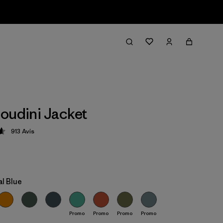
oudini Jacket
913
Avis
tion: 4.6 / 5
al Blue
Promo
Promo
Promo
Promo