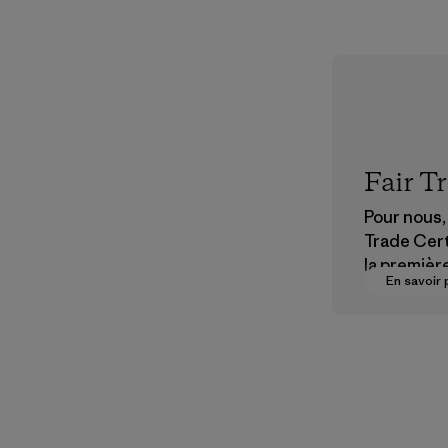
Fair T
Pour nous, 
Trade Cert
la premièr
En savoir 
vers des
rémunérat
justes pou
partenaire
chaîne
d'approvi
nt.