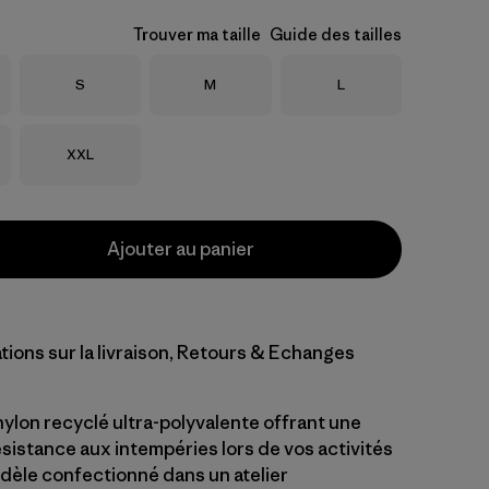
Trouver ma taille
Guide des tailles
Taille
Taille
Taille
S
M
L
Taille
XXL
Ajouter au panier
tions sur la livraison, Retours & Echanges
ylon recyclé ultra-polyvalente offrant une
ésistance aux intempéries lors de vos activités
dèle confectionné dans un atelier