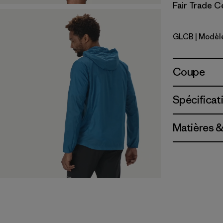
Fair Trade Ce
GLCB
| Modèl
Glacial Bl
Coupe
Spécificat
Matières &