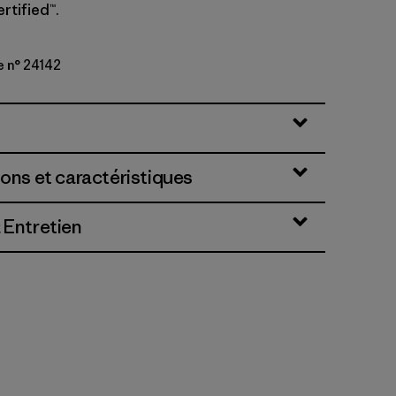
rtified™.
e n° 24142
ue
ions et caractéristiques
 Entretien