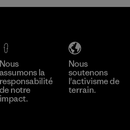
consommation.
Matières
Mitsui
Youngone
Bussan
Namdinh
Techno
Co., Ltd.
Products
Factory
CO.,
En savoir plus
En savoir plus
LTD/"Pertex"
Nous
Nous
Material-supplier
assumons la
soutenons
responsabilité
l'activisme de
de notre
terrain.
impact.
Consulter Patagonia
Action Works
Découvrez notre
empreinte carbone