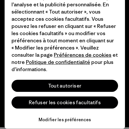
l’analyse et la publicité personnalisée. En
Comment nous finançons
sélectionnant « Tout autoriser », vous
Programme d’affiliation
Cartes cadeaux
acceptez ces cookies facultatifs. Vous
Patagonia Suisse Plan du site
pouvez les refuser en cliquant sur « Refuser
Nos magasins
les cookies facultatifs » ou modifier vos
préférences à tout moment en cliquant sur
« Modifier les préférences ». Veuillez
consulter la page
Préférences de cookies
et
notre
Politique de confidentialité
pour plus
© 2026 Patagonia, Inc. All Rights Reserved.
d’informations.
Tout autoriser
français
Refuser les cookies facultatifs
Modifier les préférences