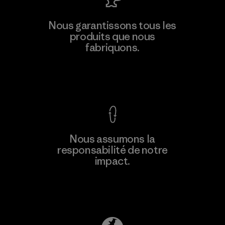
Downlite
Nous garantissons tous les
produits que nous
Material-supplier
M
fabriquons.
Voir la Garantie Ironclad
En savoir
Nous assumons la
plus
responsabilité de notre
impact.
Découvrez notre empreinte carbone