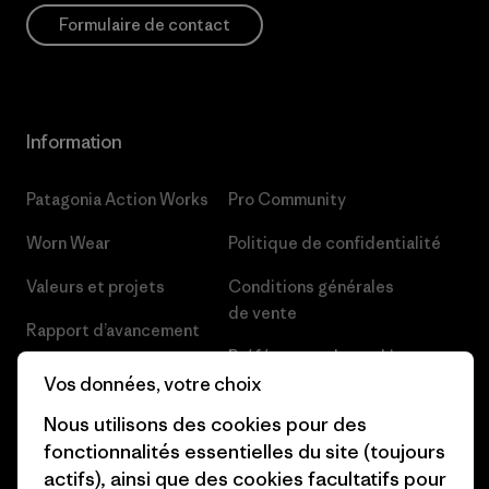
Formulaire de contact
Information
Patagonia Action Works
Pro Community
Worn Wear
Politique de confidentialité
Valeurs et projets
Conditions générales
de vente
Rapport d’avancement
Préférences de cookie
Business Unusual
Vos données, votre choix
Carrières
Objectifs climatiques
Nous utilisons des cookies pour des
Presse et media
fonctionnalités essentielles du site (toujours
1% For The Planet
actifs), ainsi que des cookies facultatifs pour
Industry program