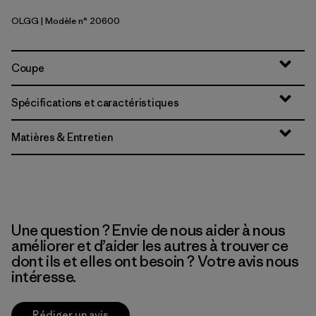
OLGG
| Modèle n° 20600
Old Growth Green
Coupe
Spécifications et caractéristiques
Matières & Entretien
Une question ? Envie de nous aider à nous
améliorer et d’aider les autres à trouver ce
dont ils et elles ont besoin ? Votre avis nous
intéresse.
Rédiger un avis