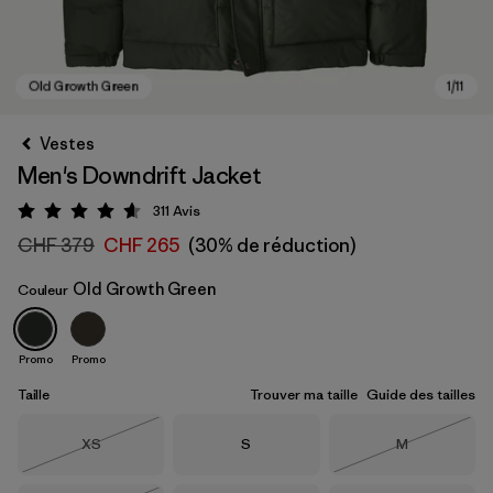
Vestes
Men's Downdrift Jacket
311
Avis
Évaluation: 4.6 / 5
CHF 379
CHF 265
(30% de réduction)
Old Growth Green
Couleur
Old Growth Green
Promo
Promo
Taille
Trouver ma taille
Guide des tailles
Taille
Taille
Taille
XS
S
M
Épuisé
Épuisé