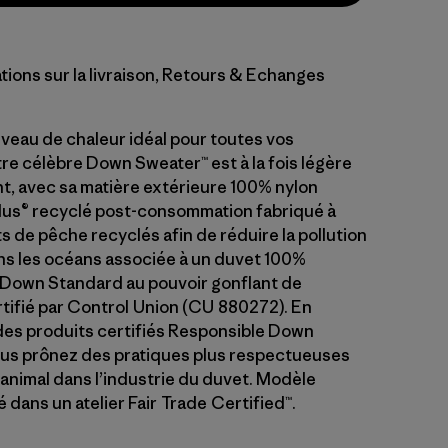
tions sur la livraison, Retours & Echanges
iveau de chaleur idéal pour toutes vos
tre célèbre Down Sweater™ est à la fois légère
t, avec sa matière extérieure 100% nylon
lus® recyclé post-consommation fabriqué à
ets de pêche recyclés afin de réduire la pollution
ns les océans associée à un duvet 100%
Down Standard au pouvoir gonflant de
rtifié par Control Union (CU 880272). En
des produits certifiés Responsible Down
us prônez des pratiques plus respectueuses
 animal dans l’industrie du duvet. Modèle
dans un atelier Fair Trade Certified™.