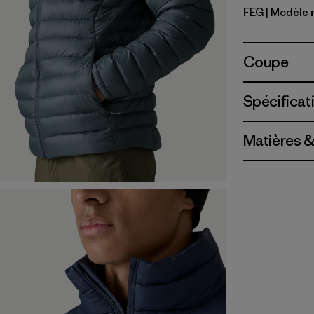
FEG
| Modèle 
Forge Gre
Coupe
Spécificat
Matières &