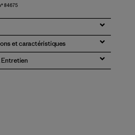
n° 84675
y w/Forge Grey
ions et caractéristiques
 Entretien