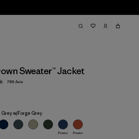
own Sweater™ Jacket
789
Avis
tion: 4.4 / 5
 Grey w/Forge Grey
Promo
Promo