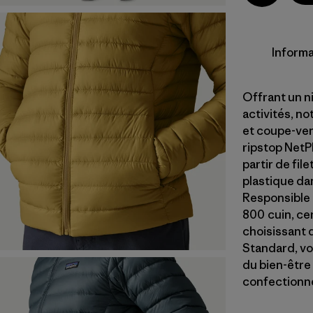
Informa
Offrant un n
activités, no
et coupe-ven
ripstop NetP
partir de fil
plastique da
Responsible 
800 cuin, ce
choisissant 
Standard, vo
du bien-être
confectionné 