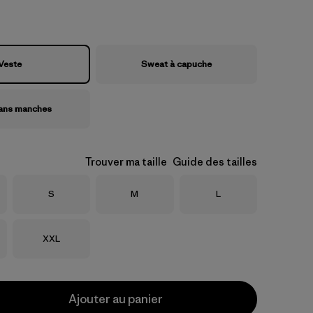
Veste
Sweat à capuche
sans manches
Trouver ma taille
Guide des tailles
Taille
Taille
Taille
S
M
L
Taille
XXL
Ajouter au panier