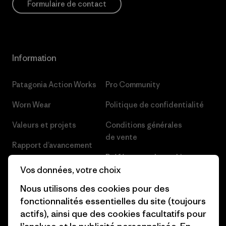
Formulaire de contact
Information
Patagonia Action Works
Pro Community
Worn Wear
Politique de confidentialité
Valeurs et projets
Conditions générales
de vente
Rapport d’avancement
Préférences de cookie
Business Unusual
Vos données, votre choix
Carrières
Objectifs climatiques
Nous utilisons des cookies pour des
Presse et media
fonctionnalités essentielles du site (toujours
1% For The Planet
actifs), ainsi que des cookies facultatifs pour
Industry program
Comment nous finançons