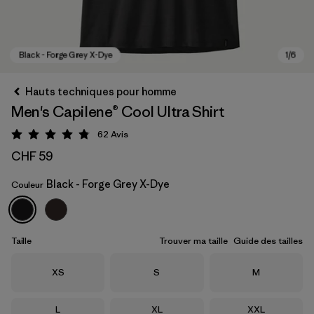
Hauts techniques pour homme
Men's Capilene® Cool Ultra Shirt
62
Avis
Évaluation: 4.8 / 5
CHF 59
Black - Forge Grey X-Dye
Couleur
Black - Forge Grey X-Dye
Taille
Trouver ma taille
Guide des tailles
Taille
Taille
Taille
XS
S
M
Taille
Taille
Taille
L
XL
XXL