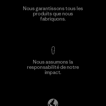
MAS Active (Pvt) Ltd. - Asialine
Nous garantissons tous les
produits que nous
Factory
fabriquons.
Voir la Garantie Ironclad
En savoir
Nous assumons la
plus
responsabilité de notre
impact.
Découvrez notre empreinte carbone