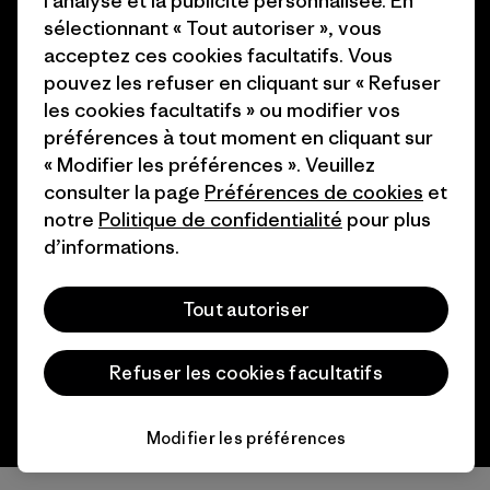
l’analyse et la publicité personnalisée. En
sélectionnant « Tout autoriser », vous
Programme d’affiliation
Cartes cadeaux
acceptez ces cookies facultatifs. Vous
Patagonia Suisse Plan du site
pouvez les refuser en cliquant sur « Refuser
Nos magasins
les cookies facultatifs » ou modifier vos
préférences à tout moment en cliquant sur
« Modifier les préférences ». Veuillez
consulter la page
Préférences de cookies
et
notre
Politique de confidentialité
pour plus
© 2026 Patagonia, Inc. All Rights Reserved.
d’informations.
Tout autoriser
français
Refuser les cookies facultatifs
Modifier les préférences