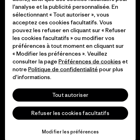
Industry program
l’analyse et la publicité personnalisée. En
Comment nous finançons
sélectionnant « Tout autoriser », vous
Programme d’affiliation
Cartes cadeaux
acceptez ces cookies facultatifs. Vous
Patagonia Suisse Plan du site
pouvez les refuser en cliquant sur « Refuser
Nos magasins
les cookies facultatifs » ou modifier vos
préférences à tout moment en cliquant sur
« Modifier les préférences ». Veuillez
consulter la page
Préférences de cookies
et
notre
Politique de confidentialité
pour plus
© 2026 Patagonia, Inc. All Rights Reserved.
d’informations.
Tout autoriser
français
Refuser les cookies facultatifs
Modifier les préférences