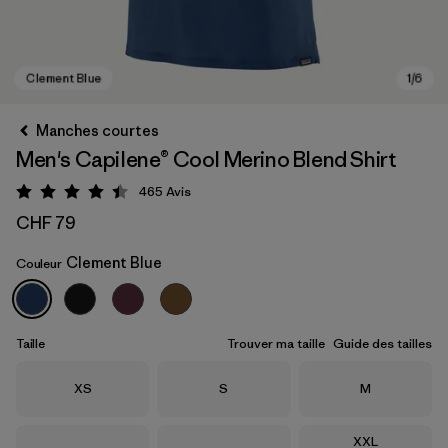
Manches courtes
Men's Capilene® Cool Merino Blend Shirt
465
Avis
Évaluation: 4.4 / 5
CHF 79
Clement Blue
Couleur
Clement Blue
Taille
Trouver ma taille
Guide des tailles
Taille
Taille
Taille
XS
S
M
Taille
XXL