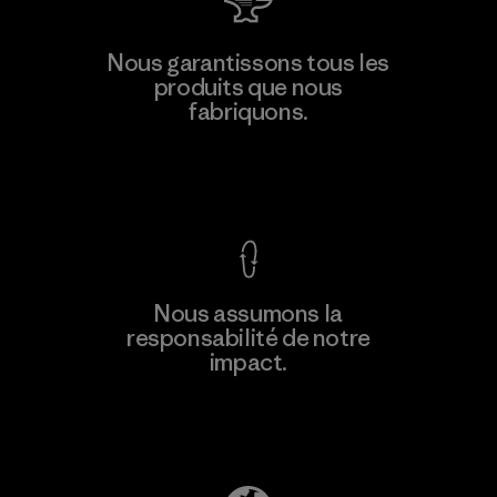
MAS Active (Pvt) Ltd. - Asialine
Nous garantissons tous les
produits que nous
Factory
fabriquons.
Voir la Garantie Ironclad
En savoir
Nous assumons la
plus
responsabilité de notre
impact.
Découvrez notre empreinte carbone