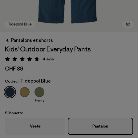
Pantalons et shorts
Kids' Outdoor Everyday Pants
4
Avis
Évaluation: 4.8 / 5
CHF 89
Tidepool Blue
Couleur
Tidepool Blue
Promo
Silhouette
Veste
Pantalon