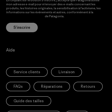
En cliquant sur le bouton S’inscrire, j’accepte que Patagonia utilise
mon adresse e-mail pour m’envoyer des e-mails concernant les
produits, les histoires originales, la sensibilisation à l’activisme, les
informations sur les événements et autres, conformément à la
Politique de confidentialité
de Patagonia.
S’inscrire
Aide
Service clients
Livraison
FAQs
Réparations
Retours
Guide des tailles