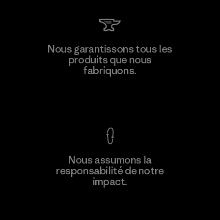
Hirdaramani Industries (Pvt)
Nous garantissons tous les
Ltd. - Kahathuduwa
produits que nous
M
fabriquons.
Factory
Voir la Garantie Ironclad
En savoir
Nous assumons la
plus
responsabilité de notre
impact.
Découvrez notre empreinte carbone