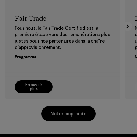
Fair Trade
Pour nous, le Fair Trade Certified est la
N
première étape vers des rémunérations plus
justes pour nos partenaires dans la chaîne
u
d'approvisionnement.
Programme
M
En savoir
plus
Notre empreinte