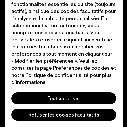
Presse et media
fonctionnalités essentielles du site (toujours
1% For The Planet
actifs), ainsi que des cookies facultatifs pour
Industry program
l’analyse et la publicité personnalisée. En
Comment nous finançons
sélectionnant « Tout autoriser », vous
Programme d’affiliation
Cartes cadeaux
acceptez ces cookies facultatifs. Vous
Patagonia Suisse Plan du site
pouvez les refuser en cliquant sur « Refuser
Nos magasins
les cookies facultatifs » ou modifier vos
préférences à tout moment en cliquant sur
« Modifier les préférences ». Veuillez
consulter la page
Préférences de cookies
et
notre
Politique de confidentialité
pour plus
© 2026 Patagonia, Inc. All Rights Reserved.
d’informations.
Tout autoriser
français
Refuser les cookies facultatifs