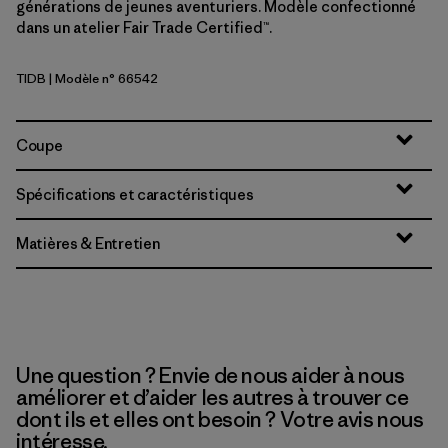
générations de jeunes aventuriers. Modèle confectionné
dans un atelier Fair Trade Certified™.
TIDB
| Modèle n° 66542
Tidepool Blue
Coupe
Spécifications et caractéristiques
Matières & Entretien
Une question ? Envie de nous aider à nous
améliorer et d’aider les autres à trouver ce
dont ils et elles ont besoin ? Votre avis nous
intéresse.