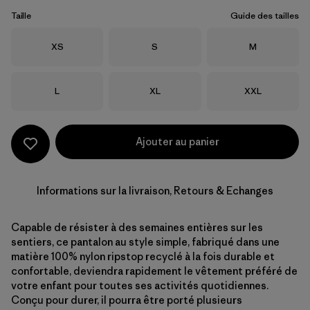
Taille
Guide des tailles
Taille
Taille
Taille
XS
S
M
Taille
Taille
Taille
L
XL
XXL
Ajouter au panier
Informations sur la livraison, Retours & Echanges
Capable de résister à des semaines entières sur les
sentiers, ce pantalon au style simple, fabriqué dans une
matière 100% nylon ripstop recyclé à la fois durable et
confortable, deviendra rapidement le vêtement préféré de
votre enfant pour toutes ses activités quotidiennes.
Conçu pour durer, il pourra être porté plusieurs